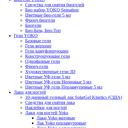
Средства для снятия биогелей
Био набор YOKO Sensation
Цветные био-гели 5 мл
Френч биогели
Биогели
Био-База, Био-Топ
Гели YOKO
Базовые гели
Гели верхние
Гели камуфлирующие
Конструирующие гели
Однофазные гели
Френч-гели
Художественные гели 3D
Цветные УФ-гели 5 мл
Цветные УФ-гели Неоновые 5 мл
Цветные УФ гели Перламутровые 5 мл
Лаки для ногтей
10-дневный гелевый лак SolarGel Kinetics (США)
Средства для снятия лака
Наклейки для ногтей
Лаки для ногтей Yoko
Лаки Yoko матовые
Лак Yoko перламутровые