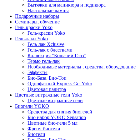
Вытяжки для маникюра и педикюра
Настольные лампы
Подарочные наборы
Семинары, обучение
Гель-краски Yoko
Гель-краски Yoko
Гель-лаки Yoko
Гель-лак Xclusive
Гель-лак с блестками
Коллекция "Кошачий Глаз"
Термо гель-лак
Необходимые материалы , средства, оборудование
Эффекты
Био-База, Био-Топ
Однофазный Express Gel Yoko
Цветовая палитра
Цветные витражные гели Yoko
Цветные витражные гели
Биогели YOKO
Средства для снятия биогелей
Био набор YOKO Sensation
Цветные био-гели 5 мл
Френч биогели
Биогели
Био-База, Био-Топ