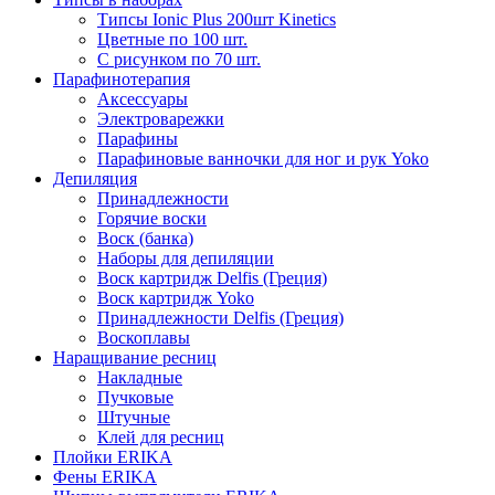
Типсы Ionic Plus 200шт Kinetics
Цветные по 100 шт.
С рисунком по 70 шт.
Парафинотерапия
Аксессуары
Электроварежки
Парафины
Парафиновые ванночки для ног и рук Yoko
Депиляция
Принадлежности
Горячие воски
Воск (банка)
Наборы для депиляции
Воск картридж Delfis (Греция)
Воск картридж Yoko
Принадлежности Delfis (Греция)
Воскоплавы
Наращивание ресниц
Накладные
Пучковые
Штучные
Клей для ресниц
Плойки ERIKA
Фены ERIKA