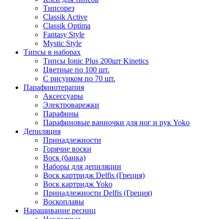
Типсорез
Classik Active
Classik Optima
Fantasy Style
Mystic Style
Типсы в наборах
Типсы Ionic Plus 200шт Kinetics
Цветные по 100 шт.
С рисунком по 70 шт.
Парафинотерапия
Аксессуары
Электроварежки
Парафины
Парафиновые ванночки для ног и рук Yoko
Депиляция
Принадлежности
Горячие воски
Воск (банка)
Наборы для депиляции
Воск картридж Delfis (Греция)
Воск картридж Yoko
Принадлежности Delfis (Греция)
Воскоплавы
Наращивание ресниц