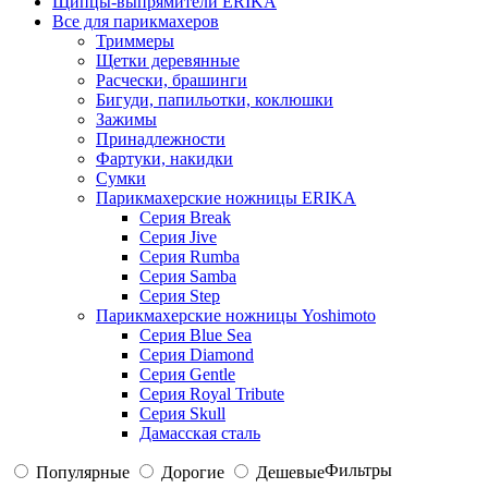
Щипцы-выпрямители ERIKA
Все для парикмахеров
Триммеры
Щетки деревянные
Расчески, брашинги
Бигуди, папильотки, коклюшки
Зажимы
Принадлежности
Фартуки, накидки
Сумки
Парикмахерские ножницы ERIKA
Серия Break
Серия Jive
Серия Rumba
Серия Samba
Серия Step
Парикмахерские ножницы Yoshimoto
Серия Blue Sea
Серия Diamond
Серия Gentle
Серия Royal Tribute
Серия Skull
Дамасская сталь
Фильтры
Популярные
Дорогие
Дешевые