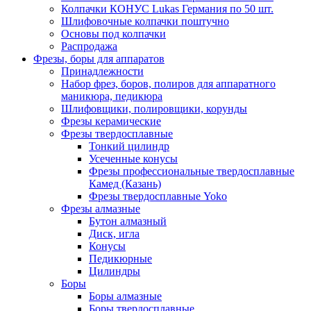
Колпачки КОНУС Lukas Германия по 50 шт.
Шлифовочные колпачки поштучно
Основы под колпачки
Распродажа
Фрезы, боры для аппаратов
Принадлежности
Набор фрез, боров, полиров для аппаратного
маникюра, педикюра
Шлифовщики, полировщики, корунды
Фрезы керамические
Фрезы твердосплавные
Тонкий цилиндр
Усеченные конусы
Фрезы профессиональные твердосплавные
Камед (Казань)
Фрезы твердосплавные Yoko
Фрезы алмазные
Бутон алмазный
Диск, игла
Конусы
Педикюрные
Цилиндры
Боры
Боры алмазные
Боры твердосплавные