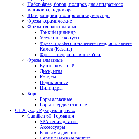
Набор фрез, боров, полиров для аппаратного
маникюра, педикюра
Шлифовщики, полировщики, корунды
Фрезы керамические
Фрезы твердосплавные
Тонкий цилиндр
Усеченные конусы
Фрезы профессиональные твердосплавные
Камед (Казань)
Фрезы твердосплавные Yoko
Фрезы алмазные
Бутон алмазный
Диск, игла
Конусы
Педикюрные
Цилиндры
Боры
Боры алмазные
Боры твердосплавные
СПА уход. Руки, ноги, тело.
Camillen 60, Германия
SPA серия для ног
Аксессуары
Бальзамы для ног
Серия *Нежные ручки*