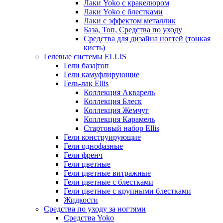
Лаки Yoko с кракелюром
Лаки Yoko с блестками
Лаки с эффектом металлик
База, Топ, Средства по уходу
Средства для дизайна ногтей (тонкая
кисть)
Гелевые системы ELLIS
Гели база|топ
Гели камуфлирующие
Гель-лак Ellis
Коллекция Акварель
Коллекция Блеск
Коллекция Жемчуг
Коллекция Карамель
Стартовый набор Ellis
Гели конструирующие
Гели однофазные
Гели френч
Гели цветные
Гели цветные витражные
Гели цветные с блестками
Гели цветные с крупными блестками
Жидкости
Средства по уходу за ногтями
Средства Yoko