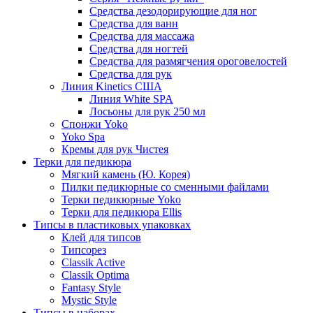
Средства дезодорирующие для ног
Средства для ванн
Средства для массажа
Средства для ногтей
Средства для размягчения ороговелостей
Средства для рук
Линия Kinetics США
Линия White SPA
Лосьоны для рук 250 мл
Спонжи Yoko
Yoko Spa
Кремы для рук Чистея
Терки для педикюра
Мягкий камень (Ю. Корея)
Пилки педикюрные со сменными файлами
Терки педикюрные Yoko
Терки для педикюра Ellis
Типсы в пластиковых упаковках
Клей для типсов
Типсорез
Classik Active
Classik Optima
Fantasy Style
Mystic Style
Типсы в наборах