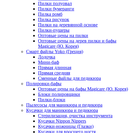
Пилки полуовал
Пилки бумеранги
Пилка ромб
Пилка рисунок
Пилки на деревянной основе
Пилки-пушеры
Оптовые цены на пилки
Оптовые цены на дерев пилки и бафы
Magicare (Ю. Корея)
Смарт файлы Yoko (Греция)
Лодочка
Мини-баф
Прямая длинная
Прямая средняя
Сменные файлы для педикюра
Полировки-бафы
Оптовые цены на бафы Magicare (Ю. Корея)
Блоки полировщики
Пилки-блоки
Пылесосы для маникюра и педикюра
Кусачки для маникюра и педикюра
Стерилизация, очистка инструмента
Кусачки Nippon Nippers
Кусачки-ножницы (Глазки)
Кусачки для вросшего ногтя