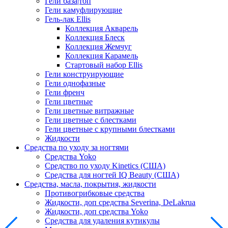
Гели база|топ
Гели камуфлирующие
Гель-лак Ellis
Коллекция Акварель
Коллекция Блеск
Коллекция Жемчуг
Коллекция Карамель
Стартовый набор Ellis
Гели конструирующие
Гели однофазные
Гели френч
Гели цветные
Гели цветные витражные
Гели цветные с блестками
Гели цветные с крупными блестками
Жидкости
Средства по уходу за ногтями
Средства Yoko
Средство по уходу Kinetics (США)
Средства для ногтей IQ Beauty (США)
Средства, масла, покрытия, жидкости
Противогрибковые средства
Жидкости, доп средства Severina, DeLakrua
Жидкости, доп средства Yoko
Средства для удаления кутикулы