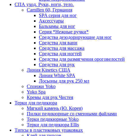
СПА уход. Руки, ноги, тело.
Camillen 60, Германия
SPA серия для ног
Аксессуары
Бальзамы для ног
Серия *Нежные ручки*
Средства дезодорирующие для ног
Средства для ванн
Средства для массажа
Средства для ногтей
Средства для размягчения ороговелостей
Средства для рук
Линия Kinetics США
Линия White SPA
Лосьоны для рук 250 мл
Спонжи Yoko
Yoko Spa
Кремы для рук Чистея
Терки для педикюра
Мягкий камень (Ю. Корея)
Пилки педикюрные со сменными файлами
Терки педикюрные Yoko
Терки для педикюра Ellis
Типсы в пластиковых упаковках
Клей для типсов