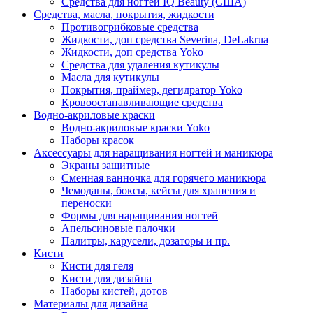
Средства для ногтей IQ Beauty (США)
Средства, масла, покрытия, жидкости
Противогрибковые средства
Жидкости, доп средства Severina, DeLakrua
Жидкости, доп средства Yoko
Средства для удаления кутикулы
Масла для кутикулы
Покрытия, праймер, дегидратор Yoko
Кровоостанавливающие средства
Водно-акриловые краски
Водно-акриловые краски Yoko
Наборы красок
Аксессуары для наращивания ногтей и маникюра
Экраны защитные
Сменная ванночка для горячего маникюра
Чемоданы, боксы, кейсы для хранения и
переноски
Формы для наращивания ногтей
Апельсиновые палочки
Палитры, карусели, дозаторы и пр.
Кисти
Кисти для геля
Кисти для дизайна
Наборы кистей, дотов
Материалы для дизайна