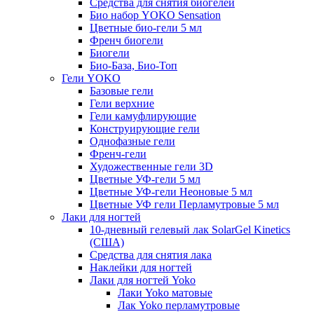
Средства для снятия биогелей
Био набор YOKO Sensation
Цветные био-гели 5 мл
Френч биогели
Биогели
Био-База, Био-Топ
Гели YOKO
Базовые гели
Гели верхние
Гели камуфлирующие
Конструирующие гели
Однофазные гели
Френч-гели
Художественные гели 3D
Цветные УФ-гели 5 мл
Цветные УФ-гели Неоновые 5 мл
Цветные УФ гели Перламутровые 5 мл
Лаки для ногтей
10-дневный гелевый лак SolarGel Kinetics
(США)
Средства для снятия лака
Наклейки для ногтей
Лаки для ногтей Yoko
Лаки Yoko матовые
Лак Yoko перламутровые