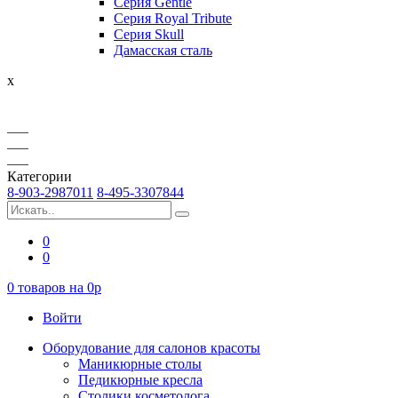
Серия Gentle
Серия Royal Tribute
Серия Skull
Дамасская сталь
x
Категории
8-903-2987011
8-495-3307844
0
0
0
товаров на
0
p
Войти
Оборудование для салонов красоты
Маникюрные столы
Педикюрные кресла
Столики косметолога