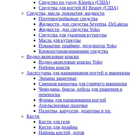
Средство по уходу Kinetics (США)
Средства для ногтей IQ Beauty (США)
Средства, масла, покрытия, жидкости
Противогрибковые средства
Жидкости, доп средства Severina, DeLakrua
Жидкости, доп средства Yoko
Средства для удаления кутикулы
Масла для кутикулы
Покрытия, праймер, дегидратор Yoko
Кровоостанавливающие средства
Водно-акриловые краски
Водно-акриловые краски Yoko
Наборы красок
Аксессуары для наращивания ногтей и маникюра
Экраны защитные
Сменная ванночка для горячего маникюра
Чемоданы, боксы, кейсы для хранения и
переноски
Формы для наращивания ногтей
Апельсиновые палочки
Палитры, карусели, дозаторы и пр.
Кисти
Кисти для геля
Кисти для дизайна
Наборы кистей, дотов