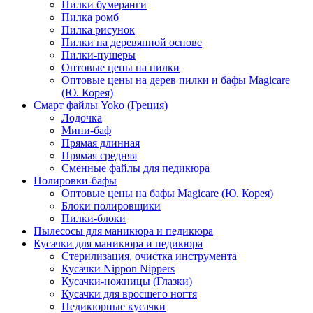
Пилки бумеранги
Пилка ромб
Пилка рисунок
Пилки на деревянной основе
Пилки-пушеры
Оптовые цены на пилки
Оптовые цены на дерев пилки и бафы Magicare
(Ю. Корея)
Смарт файлы Yoko (Греция)
Лодочка
Мини-баф
Прямая длинная
Прямая средняя
Сменные файлы для педикюра
Полировки-бафы
Оптовые цены на бафы Magicare (Ю. Корея)
Блоки полировщики
Пилки-блоки
Пылесосы для маникюра и педикюра
Кусачки для маникюра и педикюра
Стерилизация, очистка инструмента
Кусачки Nippon Nippers
Кусачки-ножницы (Глазки)
Кусачки для вросшего ногтя
Педикюрные кусачки