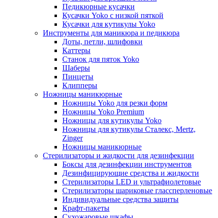
Педикюрные кусачки
Кусачки Yoko с низкой пяткой
Кусачки для кутикулы Yoko
Инструменты для маникюра и педикюра
Доты, петли, шлифовки
Каттеры
Станок для пяток Yoko
Шаберы
Пинцеты
Клипперы
Ножницы маникюрные
Ножницы Yoko для резки форм
Ножницы Yoko Premium
Ножницы для кутикулы Yoko
Ножницы для кутикулы Сталекс, Mertz,
Zinger
Ножницы маникюрные
Стерилизаторы и жидкости для дезинфекции
Боксы для дезинфекции инструментов
Дезинфицирующие средства и жидкости
Стерилизаторы LED и ультрафиолетовые
Стерилизаторы шариковые глассперленовые
Индивидуальные средства защиты
Крафт-пакеты
Сухожаровые шкафы