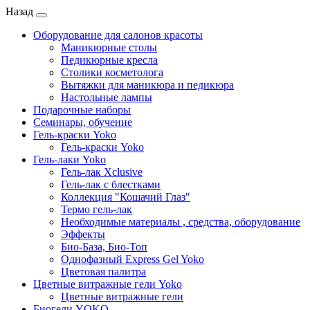
Назад
Оборудование для салонов красоты
Маникюрные столы
Педикюрные кресла
Столики косметолога
Вытяжки для маникюра и педикюра
Настольные лампы
Подарочные наборы
Семинары, обучение
Гель-краски Yoko
Гель-краски Yoko
Гель-лаки Yoko
Гель-лак Xclusive
Гель-лак с блестками
Коллекция "Кошачий Глаз"
Термо гель-лак
Необходимые материалы , средства, оборудование
Эффекты
Био-База, Био-Топ
Однофазный Express Gel Yoko
Цветовая палитра
Цветные витражные гели Yoko
Цветные витражные гели
Биогели YOKO