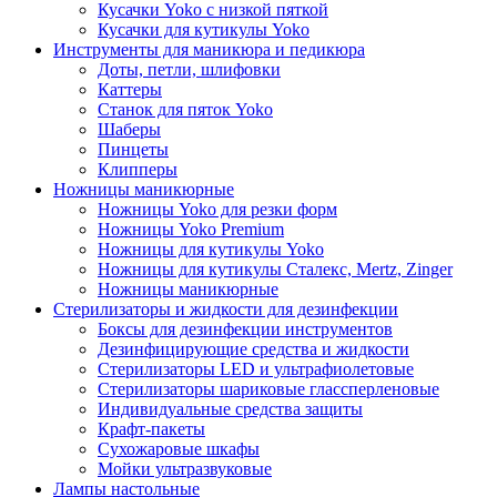
Кусачки Yoko с низкой пяткой
Кусачки для кутикулы Yoko
Инструменты для маникюра и педикюра
Доты, петли, шлифовки
Каттеры
Станок для пяток Yoko
Шаберы
Пинцеты
Клипперы
Ножницы маникюрные
Ножницы Yoko для резки форм
Ножницы Yoko Premium
Ножницы для кутикулы Yoko
Ножницы для кутикулы Сталекс, Mertz, Zinger
Ножницы маникюрные
Стерилизаторы и жидкости для дезинфекции
Боксы для дезинфекции инструментов
Дезинфицирующие средства и жидкости
Стерилизаторы LED и ультрафиолетовые
Стерилизаторы шариковые глассперленовые
Индивидуальные средства защиты
Крафт-пакеты
Сухожаровые шкафы
Мойки ультразвуковые
Лампы настольные