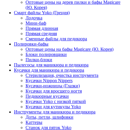
Оптовые цены на дерев пилки и бафы Magicare
(Ю. Корея)
Смарт файлы Yoko (Греция)
Лодочка
Мини-баф
Прямая длинная
Прямая средняя
Сменные файлы для педикюра
Полировки-бафы
Оптовые цены на бафы Magicare (Ю. Корея)
Блоки полировщики
Пилки-блоки
Пылесосы для маникюра и педикюра
Кусачки для маникюра и педикюра
Стерилизация, очистка инструмента
Кусачки Nippon Nippers
Кусачки-ножницы (Глазки)
Кусачки для вросшего ногтя
Педикюрные кусачки
Кусачки Yoko с низкой пяткой
Кусачки для кутикулы Yoko
Инструменты для маникюра и педикюра
Доты, петли, шлифовки
Каттеры
Станок для пяток Yoko