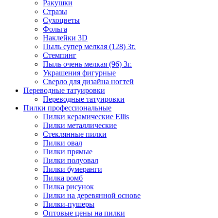
Ракушки
Стразы
Сухоцветы
Фольга
Наклейки 3D
Пыль супер мелкая (128) 3г.
Стемпинг
Пыль очень мелкая (96) 3г.
Украшения фигурные
Сверло для дизайна ногтей
Переводные татуировки
Переводные татуировки
Пилки профессиональные
Пилки керамические Ellis
Пилки металлические
Стеклянные пилки
Пилки овал
Пилки прямые
Пилки полуовал
Пилки бумеранги
Пилка ромб
Пилка рисунок
Пилки на деревянной основе
Пилки-пушеры
Оптовые цены на пилки