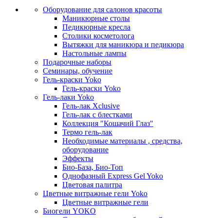
Оборудование для салонов красоты
Маникюрные столы
Педикюрные кресла
Столики косметолога
Вытяжки для маникюра и педикюра
Настольные лампы
Подарочные наборы
Семинары, обучение
Гель-краски Yoko
Гель-краски Yoko
Гель-лаки Yoko
Гель-лак Xclusive
Гель-лак с блестками
Коллекция "Кошачий Глаз"
Термо гель-лак
Необходимые материалы , средства,
оборудование
Эффекты
Био-База, Био-Топ
Однофазный Express Gel Yoko
Цветовая палитра
Цветные витражные гели Yoko
Цветные витражные гели
Биогели YOKO