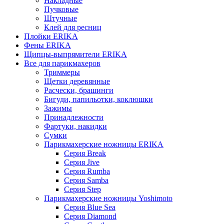
Накладные
Пучковые
Штучные
Клей для ресниц
Плойки ERIKA
Фены ERIKA
Щипцы-выпрямители ERIKA
Все для парикмахеров
Триммеры
Щетки деревянные
Расчески, брашинги
Бигуди, папильотки, коклюшки
Зажимы
Принадлежности
Фартуки, накидки
Сумки
Парикмахерские ножницы ERIKA
Серия Break
Серия Jive
Серия Rumba
Серия Samba
Серия Step
Парикмахерские ножницы Yoshimoto
Серия Blue Sea
Серия Diamond