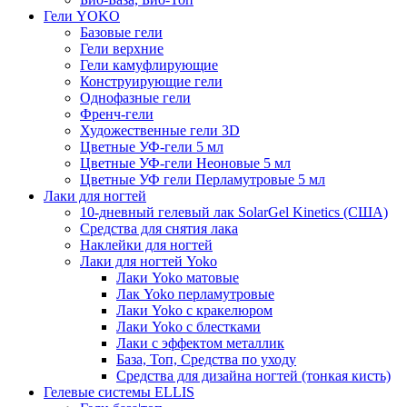
Гели YOKO
Базовые гели
Гели верхние
Гели камуфлирующие
Конструирующие гели
Однофазные гели
Френч-гели
Художественные гели 3D
Цветные УФ-гели 5 мл
Цветные УФ-гели Неоновые 5 мл
Цветные УФ гели Перламутровые 5 мл
Лаки для ногтей
10-дневный гелевый лак SolarGel Kinetics (США)
Средства для снятия лака
Наклейки для ногтей
Лаки для ногтей Yoko
Лаки Yoko матовые
Лак Yoko перламутровые
Лаки Yoko с кракелюром
Лаки Yoko с блестками
Лаки с эффектом металлик
База, Топ, Средства по уходу
Средства для дизайна ногтей (тонкая кисть)
Гелевые системы ELLIS