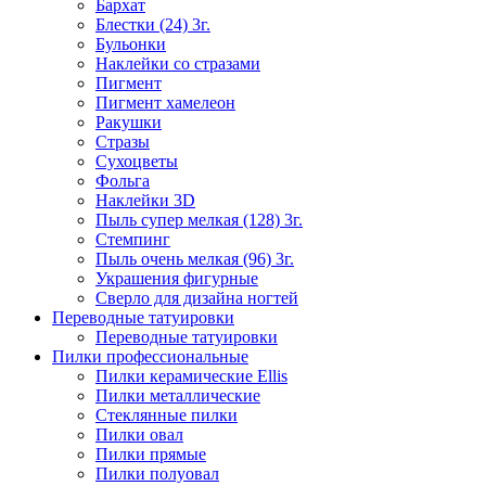
Бархат
Блестки (24) 3г.
Бульонки
Наклейки со стразами
Пигмент
Пигмент хамелеон
Ракушки
Стразы
Сухоцветы
Фольга
Наклейки 3D
Пыль супер мелкая (128) 3г.
Стемпинг
Пыль очень мелкая (96) 3г.
Украшения фигурные
Сверло для дизайна ногтей
Переводные татуировки
Переводные татуировки
Пилки профессиональные
Пилки керамические Ellis
Пилки металлические
Стеклянные пилки
Пилки овал
Пилки прямые
Пилки полуовал