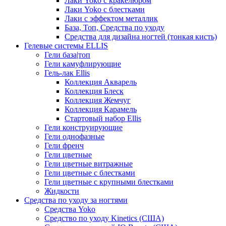
Лаки Yoko с кракелюром
Лаки Yoko с блестками
Лаки с эффектом металлик
База, Топ, Средства по уходу
Средства для дизайна ногтей (тонкая кисть)
Гелевые системы ELLIS
Гели база|топ
Гели камуфлирующие
Гель-лак Ellis
Коллекция Акварель
Коллекция Блеск
Коллекция Жемчуг
Коллекция Карамель
Стартовый набор Ellis
Гели конструирующие
Гели однофазные
Гели френч
Гели цветные
Гели цветные витражные
Гели цветные с блестками
Гели цветные с крупными блестками
Жидкости
Средства по уходу за ногтями
Средства Yoko
Средство по уходу Kinetics (США)