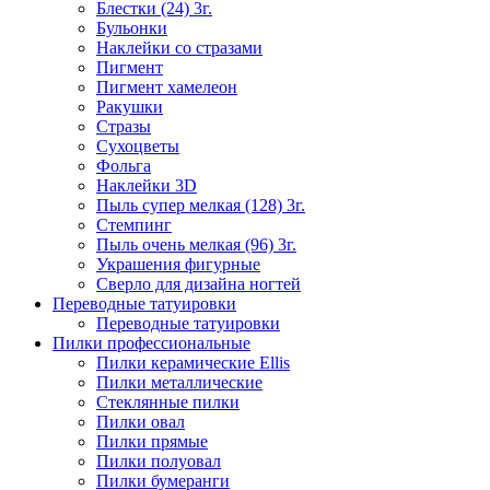
Блестки (24) 3г.
Бульонки
Наклейки со стразами
Пигмент
Пигмент хамелеон
Ракушки
Стразы
Сухоцветы
Фольга
Наклейки 3D
Пыль супер мелкая (128) 3г.
Стемпинг
Пыль очень мелкая (96) 3г.
Украшения фигурные
Сверло для дизайна ногтей
Переводные татуировки
Переводные татуировки
Пилки профессиональные
Пилки керамические Ellis
Пилки металлические
Стеклянные пилки
Пилки овал
Пилки прямые
Пилки полуовал
Пилки бумеранги