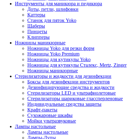
Инструменты для маникюра и педикюра
Доты, петли, шлифовки
Каттеры
Станок для пяток Yoko
Шаберы
Пинцеты
Клипперы
Ножницы маникюрные
Ножницы Yoko для резки форм
Ножницы Yoko Premium
Ножницы для кутикулы Yoko
Ножницы для кутикулы Сталекс, Mertz, Zinger
Ножницы маникюрные
Стерилизаторы и жидкости для дезинфекции
Боксы для дезинфекции инструментов
Дезинфицирующие средства и жидкости
Стерилизаторы LED и ультрафиолетовые
Стерилизаторы шариковые глассперленовые
Индивидуальные средства защиты
Крафт-пакеты
Сухожаровые шкафы
Мойки ультразвуковые
Лампы настольные
Лампы настольные
Лампы-Лупы