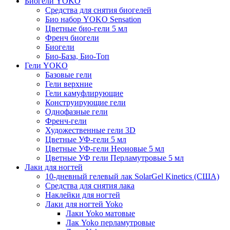
Биогели YOKO
Средства для снятия биогелей
Био набор YOKO Sensation
Цветные био-гели 5 мл
Френч биогели
Биогели
Био-База, Био-Топ
Гели YOKO
Базовые гели
Гели верхние
Гели камуфлирующие
Конструирующие гели
Однофазные гели
Френч-гели
Художественные гели 3D
Цветные УФ-гели 5 мл
Цветные УФ-гели Неоновые 5 мл
Цветные УФ гели Перламутровые 5 мл
Лаки для ногтей
10-дневный гелевый лак SolarGel Kinetics (США)
Средства для снятия лака
Наклейки для ногтей
Лаки для ногтей Yoko
Лаки Yoko матовые
Лак Yoko перламутровые