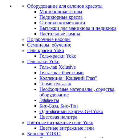
Оборудование для салонов красоты
Маникюрные столы
Педикюрные кресла
Столики косметолога
Вытяжки для маникюра и педикюра
Настольные лампы
Подарочные наборы
Семинары, обучение
Гель-краски Yoko
Гель-краски Yoko
Гель-лаки Yoko
Гель-лак Xclusive
Гель-лак с блестками
Коллекция "Кошачий Глаз"
Термо гель-лак
Необходимые материалы , средства,
оборудование
Эффекты
Био-База, Био-Топ
Однофазный Express Gel Yoko
Цветовая палитра
Цветные витражные гели Yoko
Цветные витражные гели
Биогели YOKO