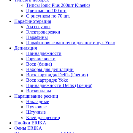
Типсы Ionic Plus 200шт Kinetics
Цветные по 100 шт.
С рисунком по 70 шт.
Парафинотерапия
Аксессуары
Электроварежки
Парафины
Парафиновые ванночки для ног и рук Yoko
Депиляция
Принадлежности
Горячие воски
Воск (банка)
Наборы для депиляции
Воск картридж Delfis (Греция)
Воск картридж Yoko
Принадлежности Delfis (Греция)
Воскоплавы
Наращивание ресниц
Накладные
Пучковые
Штучные
Клей для ресниц
Плойки ERIKA
Фены ERIKA