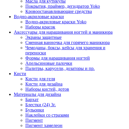
Масла для кутикулы
Покрытия, праймер, дегидратор Yoko
Кровоостанавливающие средства
Водно-акриловые краски
Водно-акриловые краски Yoko
Наборы красок
Аксессуары для наращивания ногтей и маникюра
Экраны защитные
Сменная ванночка для горячего маникюра
Чемоданы, боксы, кейсы для хранения и
переноски
Формы для наращивания ногтей
Апельсиновые палочки
Палитры, карусели, дозаторы и пр.
Кисти
Кисти для геля
Кисти для дизайна
Наборы кистей, дотов
Материалы для дизайна
Бархат
Блестки (24) 3г.
Бульонки
Наклейки со стразами
Пигмент
Пигмент хамелеон