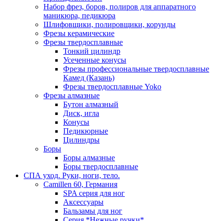
Набор фрез, боров, полиров для аппаратного
маникюра, педикюра
Шлифовщики, полировщики, корунды
Фрезы керамические
Фрезы твердосплавные
Тонкий цилиндр
Усеченные конусы
Фрезы профессиональные твердосплавные
Камед (Казань)
Фрезы твердосплавные Yoko
Фрезы алмазные
Бутон алмазный
Диск, игла
Конусы
Педикюрные
Цилиндры
Боры
Боры алмазные
Боры твердосплавные
СПА уход. Руки, ноги, тело.
Camillen 60, Германия
SPA серия для ног
Аксессуары
Бальзамы для ног
Серия *Нежные ручки*