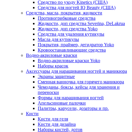
Средство по уходу Kinetics (США)
Средства для ногтей IQ Beauty (США)
Средства, масла, покрытия, жидкости
Противогрибковые средства
Жидкости, доп средства Severina, DeLakrua
Жидкости, доп средства Yoko
Средства для удаления кутикулы
Масла для кутикулы
Покрытия, праймер, дегидратор Yoko
Кровоостанавливающие средства
Водно-акриловые краски
Водно-акриловые краски Yoko
Наборы красок
Аксессуары для наращивания ногтей и маникюра
Экраны защитные
Сменная ванночка для горячего маникюра
Чемоданы, боксы, кейсы для хранения и
переноски
Формы для наращивания ногтей
Апельсиновые палочки
Палитры, карусели, дозаторы и пр.
Кисти
Кисти для геля
Кисти для дизайна
Наборы кистей, дотов