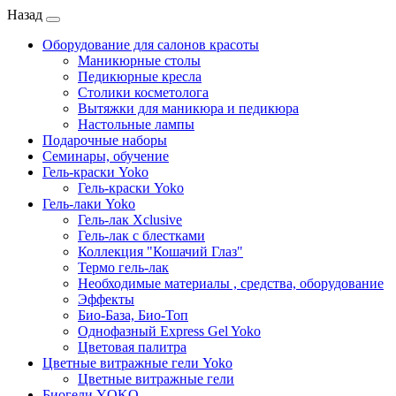
Назад
Оборудование для салонов красоты
Маникюрные столы
Педикюрные кресла
Столики косметолога
Вытяжки для маникюра и педикюра
Настольные лампы
Подарочные наборы
Семинары, обучение
Гель-краски Yoko
Гель-краски Yoko
Гель-лаки Yoko
Гель-лак Xclusive
Гель-лак с блестками
Коллекция "Кошачий Глаз"
Термо гель-лак
Необходимые материалы , средства, оборудование
Эффекты
Био-База, Био-Топ
Однофазный Express Gel Yoko
Цветовая палитра
Цветные витражные гели Yoko
Цветные витражные гели
Биогели YOKO