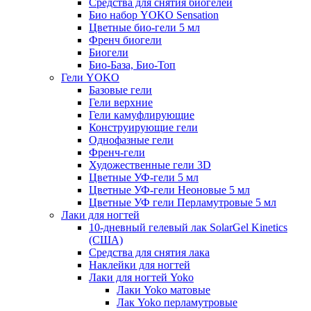
Средства для снятия биогелей
Био набор YOKO Sensation
Цветные био-гели 5 мл
Френч биогели
Биогели
Био-База, Био-Топ
Гели YOKO
Базовые гели
Гели верхние
Гели камуфлирующие
Конструирующие гели
Однофазные гели
Френч-гели
Художественные гели 3D
Цветные УФ-гели 5 мл
Цветные УФ-гели Неоновые 5 мл
Цветные УФ гели Перламутровые 5 мл
Лаки для ногтей
10-дневный гелевый лак SolarGel Kinetics
(США)
Средства для снятия лака
Наклейки для ногтей
Лаки для ногтей Yoko
Лаки Yoko матовые
Лак Yoko перламутровые