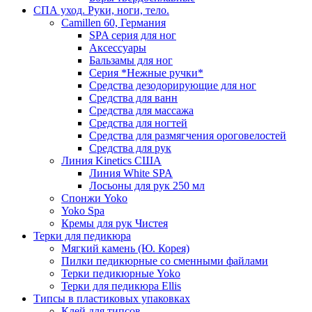
СПА уход. Руки, ноги, тело.
Camillen 60, Германия
SPA серия для ног
Аксессуары
Бальзамы для ног
Серия *Нежные ручки*
Средства дезодорирующие для ног
Средства для ванн
Средства для массажа
Средства для ногтей
Средства для размягчения ороговелостей
Средства для рук
Линия Kinetics США
Линия White SPA
Лосьоны для рук 250 мл
Спонжи Yoko
Yoko Spa
Кремы для рук Чистея
Терки для педикюра
Мягкий камень (Ю. Корея)
Пилки педикюрные со сменными файлами
Терки педикюрные Yoko
Терки для педикюра Ellis
Типсы в пластиковых упаковках
Клей для типсов