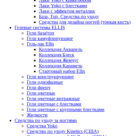
Лаки Yoko с кракелюром
Лаки Yoko с блестками
Лаки с эффектом металлик
База, Топ, Средства по уходу
Средства для дизайна ногтей (тонкая кисть)
Гелевые системы ELLIS
Гели база|топ
Гели камуфлирующие
Гель-лак Ellis
Коллекция Акварель
Коллекция Блеск
Коллекция Жемчуг
Коллекция Карамель
Стартовый набор Ellis
Гели конструирующие
Гели однофазные
Гели френч
Гели цветные
Гели цветные витражные
Гели цветные с блестками
Гели цветные с крупными блестками
Жидкости
Средства по уходу за ногтями
Средства Yoko
Средство по уходу Kinetics (США)