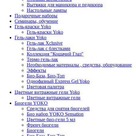
Вытяжки для маникюра и педикюра
Настольные лампы
Подарочные наборы
Семинары, обучение
Гель-краски Yoko
Гель-краски Yoko
Гель-лаки Yoko
Гель-лак Xclusive
Гель-лак с блестками
Коллекция "Кошачий Глаз"
Термо гель-лак
Необходимые материалы , средства, оборудование
Эффекты
Био-База, Био-Топ
Однофазный Express Gel Yoko
Цветовая палитра
Цветные витражные гели Yoko
Цветные витражные гели
Биогели YOKO
Средства для снятия биогелей
Био набор YOKO Sensation
Цветные био-гели 5 мл
Френч биогели
Биогели
Био-База, Био-Топ