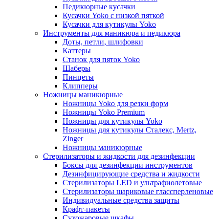
Педикюрные кусачки
Кусачки Yoko с низкой пяткой
Кусачки для кутикулы Yoko
Инструменты для маникюра и педикюра
Доты, петли, шлифовки
Каттеры
Станок для пяток Yoko
Шаберы
Пинцеты
Клипперы
Ножницы маникюрные
Ножницы Yoko для резки форм
Ножницы Yoko Premium
Ножницы для кутикулы Yoko
Ножницы для кутикулы Сталекс, Mertz,
Zinger
Ножницы маникюрные
Стерилизаторы и жидкости для дезинфекции
Боксы для дезинфекции инструментов
Дезинфицирующие средства и жидкости
Стерилизаторы LED и ультрафиолетовые
Стерилизаторы шариковые глассперленовые
Индивидуальные средства защиты
Крафт-пакеты
Сухожаровые шкафы