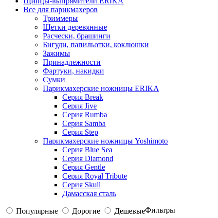
Щипцы-выпрямители ERIKA
Все для парикмахеров
Триммеры
Щетки деревянные
Расчески, брашинги
Бигуди, папильотки, коклюшки
Зажимы
Принадлежности
Фартуки, накидки
Сумки
Парикмахерские ножницы ERIKA
Серия Break
Серия Jive
Серия Rumba
Серия Samba
Серия Step
Парикмахерские ножницы Yoshimoto
Серия Blue Sea
Серия Diamond
Серия Gentle
Серия Royal Tribute
Серия Skull
Дамасская сталь
Фильтры
Популярные
Дорогие
Дешевые