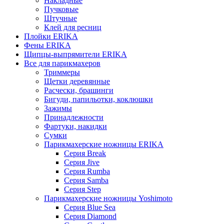
Накладные
Пучковые
Штучные
Клей для ресниц
Плойки ERIKA
Фены ERIKA
Щипцы-выпрямители ERIKA
Все для парикмахеров
Триммеры
Щетки деревянные
Расчески, брашинги
Бигуди, папильотки, коклюшки
Зажимы
Принадлежности
Фартуки, накидки
Сумки
Парикмахерские ножницы ERIKA
Серия Break
Серия Jive
Серия Rumba
Серия Samba
Серия Step
Парикмахерские ножницы Yoshimoto
Серия Blue Sea
Серия Diamond