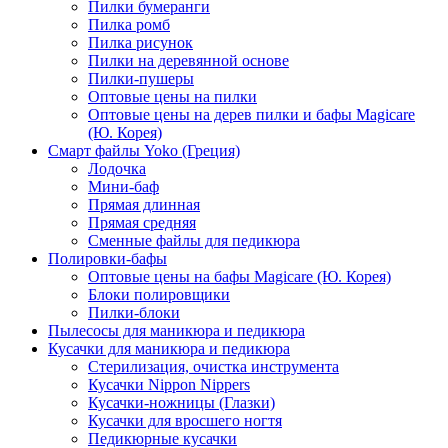
Пилки бумеранги
Пилка ромб
Пилка рисунок
Пилки на деревянной основе
Пилки-пушеры
Оптовые цены на пилки
Оптовые цены на дерев пилки и бафы Magicare
(Ю. Корея)
Смарт файлы Yoko (Греция)
Лодочка
Мини-баф
Прямая длинная
Прямая средняя
Сменные файлы для педикюра
Полировки-бафы
Оптовые цены на бафы Magicare (Ю. Корея)
Блоки полировщики
Пилки-блоки
Пылесосы для маникюра и педикюра
Кусачки для маникюра и педикюра
Стерилизация, очистка инструмента
Кусачки Nippon Nippers
Кусачки-ножницы (Глазки)
Кусачки для вросшего ногтя
Педикюрные кусачки