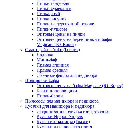
Пилки полуовал
Пилки бумеранги
Пилка ромб
Пилка рисунок
Пилки на деревянной основе
Пилки-пушеры
Оптовые цены на пилки
Оптовые цены на дерев пилки и бафы
Magicare (Ю. Корея)
Смарт файлы Yoko (Греция)
Лодочка
Мини-баф
Прямая длинная
Прямая средняя
Сменные файлы для педикюра
Полировки-бафы
Оптовые цены на бафы Magicare (Ю. Корея)
Блоки полировщики
Пилки-блоки
Пылесосы для маникюра и педикюра
Кусачки для маникюра и педикюра
Стерилизация, очистка инструмента
Кусачки Nippon Nippers
Кусачки-ножницы (Глазки)
Кусачки для вросшего ногтя