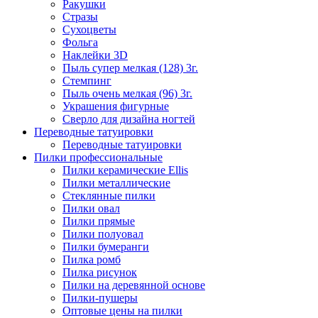
Ракушки
Стразы
Сухоцветы
Фольга
Наклейки 3D
Пыль супер мелкая (128) 3г.
Стемпинг
Пыль очень мелкая (96) 3г.
Украшения фигурные
Сверло для дизайна ногтей
Переводные татуировки
Переводные татуировки
Пилки профессиональные
Пилки керамические Ellis
Пилки металлические
Стеклянные пилки
Пилки овал
Пилки прямые
Пилки полуовал
Пилки бумеранги
Пилка ромб
Пилка рисунок
Пилки на деревянной основе
Пилки-пушеры
Оптовые цены на пилки