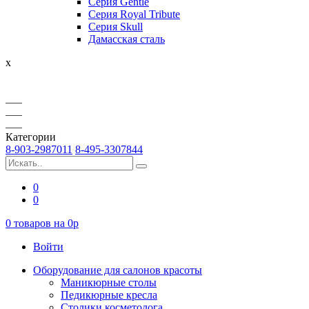
Серия Gentle
Серия Royal Tribute
Серия Skull
Дамасская сталь
x
Категории
8-903-2987011
8-495-3307844
0
0
0
товаров на
0
p
Войти
Оборудование для салонов красоты
Маникюрные столы
Педикюрные кресла
Столики косметолога