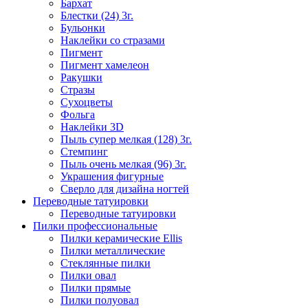
Бархат
Блестки (24) 3г.
Бульонки
Наклейки со стразами
Пигмент
Пигмент хамелеон
Ракушки
Стразы
Сухоцветы
Фольга
Наклейки 3D
Пыль супер мелкая (128) 3г.
Стемпинг
Пыль очень мелкая (96) 3г.
Украшения фигурные
Сверло для дизайна ногтей
Переводные татуировки
Переводные татуировки
Пилки профессиональные
Пилки керамические Ellis
Пилки металлические
Стеклянные пилки
Пилки овал
Пилки прямые
Пилки полуовал