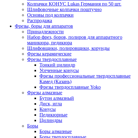
Колпачки КОНУС Lukas Германия по 50 шт.
Шлифовочные колпачки поштучно
Основы под колпачки
Распродажа
Фрезы, боры для аппаратов
Принадлежности
Набор фрез, боров, полиров для аппаратного
маникюра, педикюра
Шлифовщики, полировщики, корунды
Фрезы керамические
Фрезы твердосплавные
Тонкий цилиндр
Усеченные конусы
Фрезы профессиональные твердосплавные
Камед (Казань)
Фрезы твердосплавные Yoko
Фрезы алмазные
Бутон алмазный
Диск, игла
Конусы
Педикюрные
Цилиндры
Боры
Боры алмазные
Боры твердосплавные