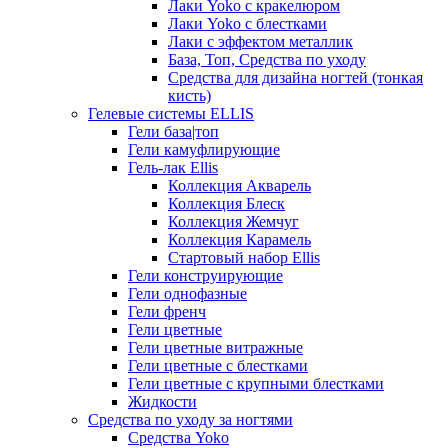
Лаки Yoko с кракелюром
Лаки Yoko с блестками
Лаки с эффектом металлик
База, Топ, Средства по уходу
Средства для дизайна ногтей (тонкая
кисть)
Гелевые системы ELLIS
Гели база|топ
Гели камуфлирующие
Гель-лак Ellis
Коллекция Акварель
Коллекция Блеск
Коллекция Жемчуг
Коллекция Карамель
Стартовый набор Ellis
Гели конструирующие
Гели однофазные
Гели френч
Гели цветные
Гели цветные витражные
Гели цветные с блестками
Гели цветные с крупными блестками
Жидкости
Средства по уходу за ногтями
Средства Yoko