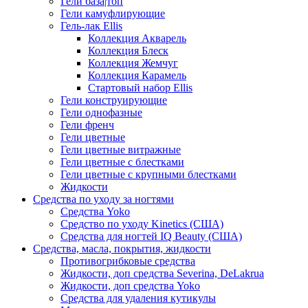
Гели база|топ
Гели камуфлирующие
Гель-лак Ellis
Коллекция Акварель
Коллекция Блеск
Коллекция Жемчуг
Коллекция Карамель
Стартовый набор Ellis
Гели конструирующие
Гели однофазные
Гели френч
Гели цветные
Гели цветные витражные
Гели цветные с блестками
Гели цветные с крупными блестками
Жидкости
Средства по уходу за ногтями
Средства Yoko
Средство по уходу Kinetics (США)
Средства для ногтей IQ Beauty (США)
Средства, масла, покрытия, жидкости
Противогрибковые средства
Жидкости, доп средства Severina, DeLakrua
Жидкости, доп средства Yoko
Средства для удаления кутикулы