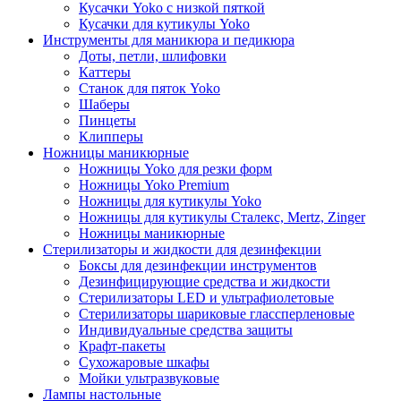
Кусачки Yoko с низкой пяткой
Кусачки для кутикулы Yoko
Инструменты для маникюра и педикюра
Доты, петли, шлифовки
Каттеры
Станок для пяток Yoko
Шаберы
Пинцеты
Клипперы
Ножницы маникюрные
Ножницы Yoko для резки форм
Ножницы Yoko Premium
Ножницы для кутикулы Yoko
Ножницы для кутикулы Сталекс, Mertz, Zinger
Ножницы маникюрные
Стерилизаторы и жидкости для дезинфекции
Боксы для дезинфекции инструментов
Дезинфицирующие средства и жидкости
Стерилизаторы LED и ультрафиолетовые
Стерилизаторы шариковые глассперленовые
Индивидуальные средства защиты
Крафт-пакеты
Сухожаровые шкафы
Мойки ультразвуковые
Лампы настольные