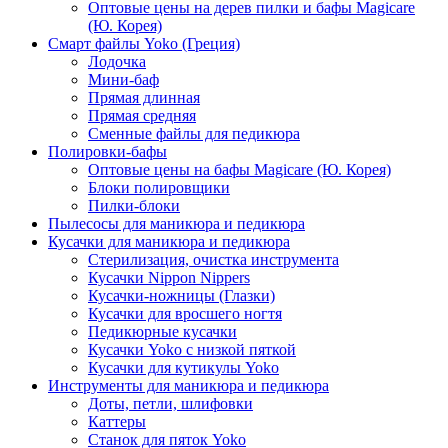
Оптовые цены на дерев пилки и бафы Magicare
(Ю. Корея)
Смарт файлы Yoko (Греция)
Лодочка
Мини-баф
Прямая длинная
Прямая средняя
Сменные файлы для педикюра
Полировки-бафы
Оптовые цены на бафы Magicare (Ю. Корея)
Блоки полировщики
Пилки-блоки
Пылесосы для маникюра и педикюра
Кусачки для маникюра и педикюра
Стерилизация, очистка инструмента
Кусачки Nippon Nippers
Кусачки-ножницы (Глазки)
Кусачки для вросшего ногтя
Педикюрные кусачки
Кусачки Yoko с низкой пяткой
Кусачки для кутикулы Yoko
Инструменты для маникюра и педикюра
Доты, петли, шлифовки
Каттеры
Станок для пяток Yoko