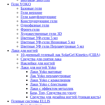
Гели YOKO
Базовые гели
Гели верхние
Гели камуфлирующие
Конструирующие гели
Однофазные гели
Френч-гели
Художественные гели 3D
Цветные УФ-гели 5 мл
Цветные УФ-гели Неоновые 5 мл
Цветные УФ гели Перламутровые 5 мл
Лаки для ногтей
10-дневный гелевый лак SolarGel Kinetics (США)
Средства для снятия лака
Наклейки для ногтей
Лаки для ногтей Yoko
Лаки Yoko матовые
Лак Yoko перламутровые
Лаки Yoko с кракелюром
Лаки Yoko с блестками
Лаки с эффектом металлик
База, Топ, Средства по уходу
Средства для дизайна ногтей (тонкая кисть)
Гелевые системы ELLIS