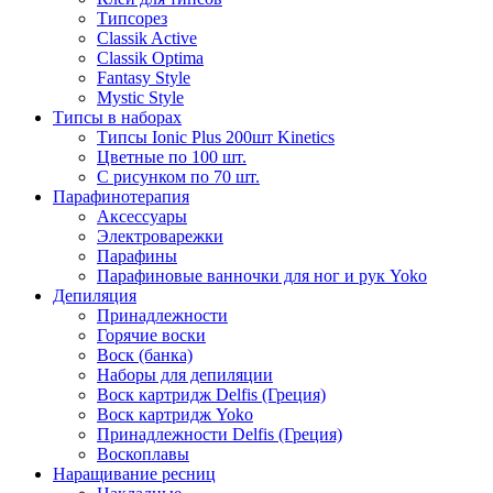
Типсорез
Classik Active
Classik Optima
Fantasy Style
Mystic Style
Типсы в наборах
Типсы Ionic Plus 200шт Kinetics
Цветные по 100 шт.
С рисунком по 70 шт.
Парафинотерапия
Аксессуары
Электроварежки
Парафины
Парафиновые ванночки для ног и рук Yoko
Депиляция
Принадлежности
Горячие воски
Воск (банка)
Наборы для депиляции
Воск картридж Delfis (Греция)
Воск картридж Yoko
Принадлежности Delfis (Греция)
Воскоплавы
Наращивание ресниц