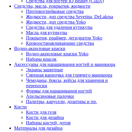
Средства для ногтей IQ Beauty (США)
Средства, масла, покрытия, жидкости
Противогрибковые средства
Жидкости, доп средства Severina, DeLakrua
Жидкости, доп средства Yoko
Средства для удаления кутикулы
Масла для кутикулы
Покрытия, праймер, дегидратор Yoko
Кровоостанавливающие средства
Водно-акриловые краски
Водно-акриловые краски Yoko
Наборы красок
Аксессуары для наращивания ногтей и маникюра
Экраны защитные
Сменная ванночка для горячего маникюра
Чемоданы, боксы, кейсы для хранения и
переноски
Формы для наращивания ногтей
Апельсиновые палочки
Палитры, карусели, дозаторы и пр.
Кисти
Кисти для геля
Кисти для дизайна
Наборы кистей, дотов
Материалы для дизайна