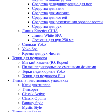
Средства дезодорирующие для ног
Средства для ванн
Средства для массажа
Средства для ногтей
Средства для размягчения ороговелостей
Средства для рук
Линия Kinetics США
Линия White SPA
Лосьоны для рук 250 мл
Спонжи Yoko
Yoko Spa
Кремы для рук Чистея
Терки для педикюра
Мягкий камень (Ю. Корея)
Пилки педикюрные со сменными файлами
Терки педикюрные Yoko
Терки для педикюра Ellis
Типсы в пластиковых упаковках
Клей для типсов
Типсорез
Classik Active
Classik Optima
Fantasy Style
Mystic Style
Типсы в наборах