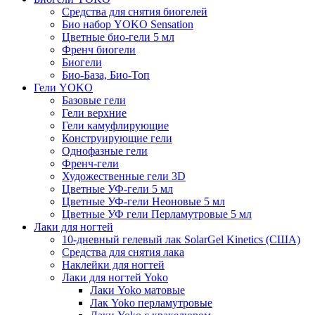
Средства для снятия биогелей
Био набор YOKO Sensation
Цветные био-гели 5 мл
Френч биогели
Биогели
Био-База, Био-Топ
Гели YOKO
Базовые гели
Гели верхние
Гели камуфлирующие
Конструирующие гели
Однофазные гели
Френч-гели
Художественные гели 3D
Цветные УФ-гели 5 мл
Цветные УФ-гели Неоновые 5 мл
Цветные УФ гели Перламутровые 5 мл
Лаки для ногтей
10-дневный гелевый лак SolarGel Kinetics (США)
Средства для снятия лака
Наклейки для ногтей
Лаки для ногтей Yoko
Лаки Yoko матовые
Лак Yoko перламутровые