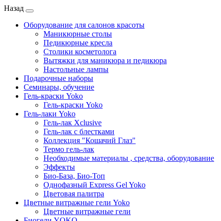
Назад
Оборудование для салонов красоты
Маникюрные столы
Педикюрные кресла
Столики косметолога
Вытяжки для маникюра и педикюра
Настольные лампы
Подарочные наборы
Семинары, обучение
Гель-краски Yoko
Гель-краски Yoko
Гель-лаки Yoko
Гель-лак Xclusive
Гель-лак с блестками
Коллекция "Кошачий Глаз"
Термо гель-лак
Необходимые материалы , средства, оборудование
Эффекты
Био-База, Био-Топ
Однофазный Express Gel Yoko
Цветовая палитра
Цветные витражные гели Yoko
Цветные витражные гели
Биогели YOKO