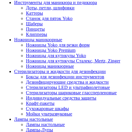
Инструменты для маникюра и педикюра
Доты, петли, шлифовки
Каттеры
Станок для пяток Yoko
Шаберы
Пинцеты
Клипперы
Ножницы маникюрные
Ножницы Yoko для резки форм
Ножницы Yoko Premium
Ножницы для кутикулы Yoko
Ножницы для кутикулы Сталекс, Mertz, Zinger
Ножницы маникюрные
Стерилизаторы и жидкости для дезинфекции
Боксы для дезинфекции инструментов
Дезинфицирующие средства и жидкости
Стерилизаторы LED и ультрафиолетовые
Стерилизаторы шариковые глассперленовые
Индивидуальные средства защиты
Крафт-пакеты
Сухожаровые шкафы
Мойки ультразвуковые
Лампы настольные
Лампы настольные
Лампы-Лупы