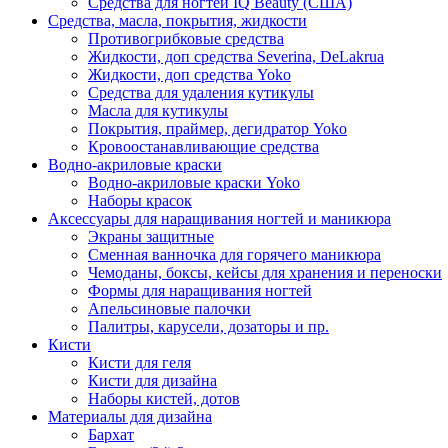
Средства для ногтей IQ Beauty (США)
Средства, масла, покрытия, жидкости
Противогрибковые средства
Жидкости, доп средства Severina, DeLakrua
Жидкости, доп средства Yoko
Средства для удаления кутикулы
Масла для кутикулы
Покрытия, праймер, дегидратор Yoko
Кровоостанавливающие средства
Водно-акриловые краски
Водно-акриловые краски Yoko
Наборы красок
Аксессуары для наращивания ногтей и маникюра
Экраны защитные
Сменная ванночка для горячего маникюра
Чемоданы, боксы, кейсы для хранения и переноски
Формы для наращивания ногтей
Апельсиновые палочки
Палитры, карусели, дозаторы и пр.
Кисти
Кисти для геля
Кисти для дизайна
Наборы кистей, дотов
Материалы для дизайна
Бархат