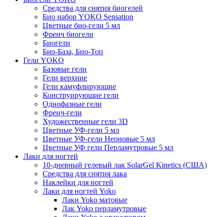
Средства для снятия биогелей
Био набор YOKO Sensation
Цветные био-гели 5 мл
Френч биогели
Биогели
Био-База, Био-Топ
Гели YOKO
Базовые гели
Гели верхние
Гели камуфлирующие
Конструирующие гели
Однофазные гели
Френч-гели
Художественные гели 3D
Цветные УФ-гели 5 мл
Цветные УФ-гели Неоновые 5 мл
Цветные УФ гели Перламутровые 5 мл
Лаки для ногтей
10-дневный гелевый лак SolarGel Kinetics (США)
Средства для снятия лака
Наклейки для ногтей
Лаки для ногтей Yoko
Лаки Yoko матовые
Лак Yoko перламутровые