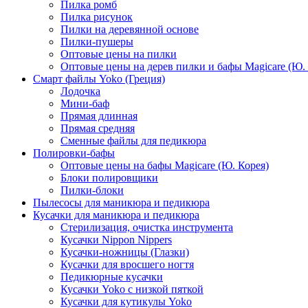
Пилка ромб
Пилка рисунок
Пилки на деревянной основе
Пилки-пушеры
Оптовые цены на пилки
Оптовые цены на дерев пилки и бафы Magicare (Ю. 
Смарт файлы Yoko (Греция)
Лодочка
Мини-баф
Прямая длинная
Прямая средняя
Сменные файлы для педикюра
Полировки-бафы
Оптовые цены на бафы Magicare (Ю. Корея)
Блоки полировщики
Пилки-блоки
Пылесосы для маникюра и педикюра
Кусачки для маникюра и педикюра
Стерилизация, очистка инструмента
Кусачки Nippon Nippers
Кусачки-ножницы (Глазки)
Кусачки для вросшего ногтя
Педикюрные кусачки
Кусачки Yoko с низкой пяткой
Кусачки для кутикулы Yoko