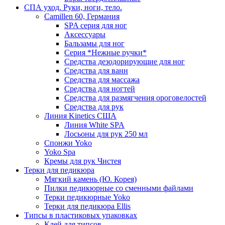
СПА уход. Руки, ноги, тело.
Camillen 60, Германия
SPA серия для ног
Аксессуары
Бальзамы для ног
Серия *Нежные ручки*
Средства дезодорирующие для ног
Средства для ванн
Средства для массажа
Средства для ногтей
Средства для размягчения ороговелостей
Средства для рук
Линия Kinetics США
Линия White SPA
Лосьоны для рук 250 мл
Спонжи Yoko
Yoko Spa
Кремы для рук Чистея
Терки для педикюра
Мягкий камень (Ю. Корея)
Пилки педикюрные со сменными файлами
Терки педикюрные Yoko
Терки для педикюра Ellis
Типсы в пластиковых упаковках
Клей для типсов