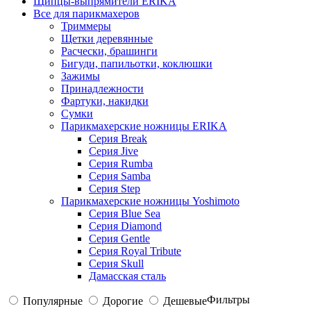
Щипцы-выпрямители ERIKA
Все для парикмахеров
Триммеры
Щетки деревянные
Расчески, брашинги
Бигуди, папильотки, коклюшки
Зажимы
Принадлежности
Фартуки, накидки
Сумки
Парикмахерские ножницы ERIKA
Серия Break
Серия Jive
Серия Rumba
Серия Samba
Серия Step
Парикмахерские ножницы Yoshimoto
Серия Blue Sea
Серия Diamond
Серия Gentle
Серия Royal Tribute
Серия Skull
Дамасская сталь
Фильтры
Популярные
Дорогие
Дешевые