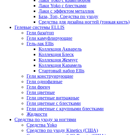
Лаки Yoko с кракелюром
Лаки Yoko с блестками
Лаки с эффектом металлик
База, Топ, Средства по уходу
Средства для дизайна ногтей (тонкая кисть)
Гелевые системы ELLIS
Гели база|топ
Гели камуфлирующие
Гель-лак Ellis
Коллекция Акварель
Коллекция Блеск
Коллекция Жемчуг
Коллекция Карамель
Стартовый набор Ellis
Гели конструирующие
Гели однофазные
Гели френч
Гели цветные
Гели цветные витражные
Гели цветные с блестками
Гели цветные с крупными блестками
Жидкости
Средства по уходу за ногтями
Средства Yoko
Средство по уходу Kinetics (США)