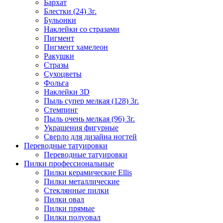
Бархат
Блестки (24) 3г.
Бульонки
Наклейки со стразами
Пигмент
Пигмент хамелеон
Ракушки
Стразы
Сухоцветы
Фольга
Наклейки 3D
Пыль супер мелкая (128) 3г.
Стемпинг
Пыль очень мелкая (96) 3г.
Украшения фигурные
Сверло для дизайна ногтей
Переводные татуировки
Переводные татуировки
Пилки профессиональные
Пилки керамические Ellis
Пилки металлические
Стеклянные пилки
Пилки овал
Пилки прямые
Пилки полуовал