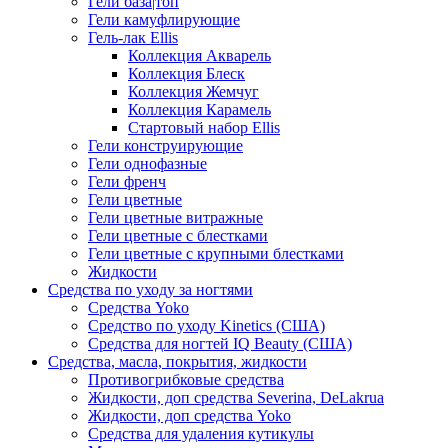
Гели база|топ
Гели камуфлирующие
Гель-лак Ellis
Коллекция Акварель
Коллекция Блеск
Коллекция Жемчуг
Коллекция Карамель
Стартовый набор Ellis
Гели конструирующие
Гели однофазные
Гели френч
Гели цветные
Гели цветные витражные
Гели цветные с блестками
Гели цветные с крупными блестками
Жидкости
Средства по уходу за ногтями
Средства Yoko
Средство по уходу Kinetics (США)
Средства для ногтей IQ Beauty (США)
Средства, масла, покрытия, жидкости
Противогрибковые средства
Жидкости, доп средства Severina, DeLakrua
Жидкости, доп средства Yoko
Средства для удаления кутикулы