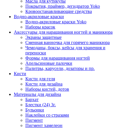
Масла для кутикулы
Покрытия, праймер, дегидратор Yoko
Кровоостанавливающие средства
Водно-акриловые краски
Водно-акриловые краски Yoko
Наборы красок
Аксессуары для наращивания ногтей и маникюра
Экраны защитные
Сменная ванночка для горячего маникюра
Чемоданы, боксы, кейсы для хранения и
переноски
Формы для наращивания ногтей
Апельсиновые палочки
Палитры, карусели, дозаторы и пр.
Кисти
Кисти для геля
Кисти для дизайна
Наборы кистей, дотов
Материалы для дизайна
Бархат
Блестки (24) 3г.
Бульонки
Наклейки со стразами
Пигмент
Пигмент хамелеон