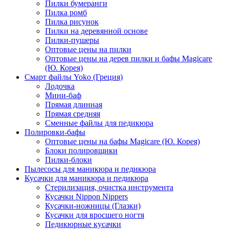
Пилки бумеранги
Пилка ромб
Пилка рисунок
Пилки на деревянной основе
Пилки-пушеры
Оптовые цены на пилки
Оптовые цены на дерев пилки и бафы Magicare
(Ю. Корея)
Смарт файлы Yoko (Греция)
Лодочка
Мини-баф
Прямая длинная
Прямая средняя
Сменные файлы для педикюра
Полировки-бафы
Оптовые цены на бафы Magicare (Ю. Корея)
Блоки полировщики
Пилки-блоки
Пылесосы для маникюра и педикюра
Кусачки для маникюра и педикюра
Стерилизация, очистка инструмента
Кусачки Nippon Nippers
Кусачки-ножницы (Глазки)
Кусачки для вросшего ногтя
Педикюрные кусачки