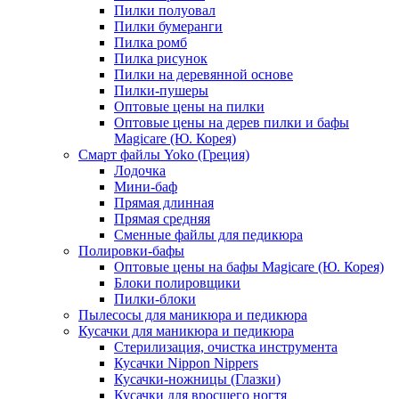
Пилки полуовал
Пилки бумеранги
Пилка ромб
Пилка рисунок
Пилки на деревянной основе
Пилки-пушеры
Оптовые цены на пилки
Оптовые цены на дерев пилки и бафы
Magicare (Ю. Корея)
Смарт файлы Yoko (Греция)
Лодочка
Мини-баф
Прямая длинная
Прямая средняя
Сменные файлы для педикюра
Полировки-бафы
Оптовые цены на бафы Magicare (Ю. Корея)
Блоки полировщики
Пилки-блоки
Пылесосы для маникюра и педикюра
Кусачки для маникюра и педикюра
Стерилизация, очистка инструмента
Кусачки Nippon Nippers
Кусачки-ножницы (Глазки)
Кусачки для вросшего ногтя