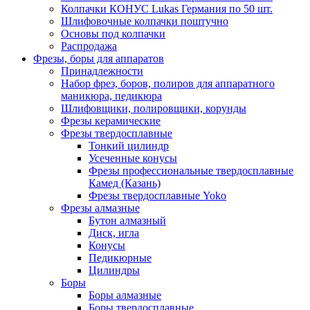
Колпачки КОНУС Lukas Германия по 50 шт.
Шлифовочные колпачки поштучно
Основы под колпачки
Распродажа
Фрезы, боры для аппаратов
Принадлежности
Набор фрез, боров, полиров для аппаратного
маникюра, педикюра
Шлифовщики, полировщики, корунды
Фрезы керамические
Фрезы твердосплавные
Тонкий цилиндр
Усеченные конусы
Фрезы профессиональные твердосплавные
Камед (Казань)
Фрезы твердосплавные Yoko
Фрезы алмазные
Бутон алмазный
Диск, игла
Конусы
Педикюрные
Цилиндры
Боры
Боры алмазные
Боры твердосплавные