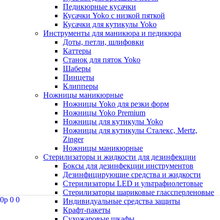
Педикюрные кусачки
Кусачки Yoko с низкой пяткой
Кусачки для кутикулы Yoko
Инструменты для маникюра и педикюра
Доты, петли, шлифовки
Каттеры
Станок для пяток Yoko
Шаберы
Пинцеты
Клипперы
Ножницы маникюрные
Ножницы Yoko для резки форм
Ножницы Yoko Premium
Ножницы для кутикулы Yoko
Ножницы для кутикулы Сталекс, Mertz,
Zinger
Ножницы маникюрные
Стерилизаторы и жидкости для дезинфекции
Боксы для дезинфекции инструментов
Дезинфицирующие средства и жидкости
Стерилизаторы LED и ультрафиолетовые
Стерилизаторы шариковые глассперленовые
0
p
0
0
Индивидуальные средства защиты
Крафт-пакеты
Сухожаровые шкафы