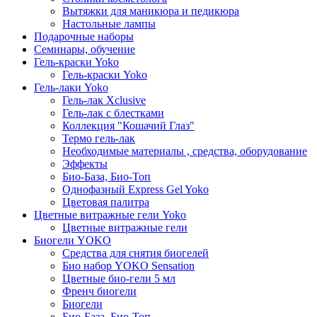
Вытяжки для маникюра и педикюра
Настольные лампы
Подарочные наборы
Семинары, обучение
Гель-краски Yoko
Гель-краски Yoko
Гель-лаки Yoko
Гель-лак Xclusive
Гель-лак с блестками
Коллекция "Кошачий Глаз"
Термо гель-лак
Необходимые материалы , средства, оборудование
Эффекты
Био-База, Био-Топ
Однофазный Express Gel Yoko
Цветовая палитра
Цветные витражные гели Yoko
Цветные витражные гели
Биогели YOKO
Средства для снятия биогелей
Био набор YOKO Sensation
Цветные био-гели 5 мл
Френч биогели
Биогели
Био-База, Био-Топ