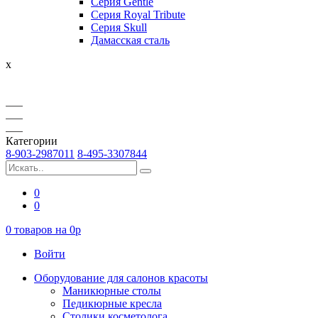
Серия Gentle
Серия Royal Tribute
Серия Skull
Дамасская сталь
x
Категории
8-903-2987011
8-495-3307844
0
0
0
товаров на
0
p
Войти
Оборудование для салонов красоты
Маникюрные столы
Педикюрные кресла
Столики косметолога