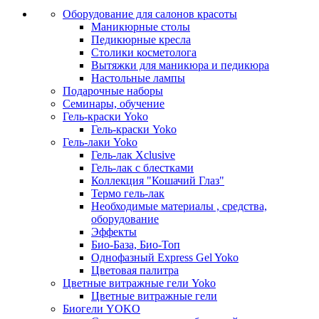
Оборудование для салонов красоты
Маникюрные столы
Педикюрные кресла
Столики косметолога
Вытяжки для маникюра и педикюра
Настольные лампы
Подарочные наборы
Семинары, обучение
Гель-краски Yoko
Гель-краски Yoko
Гель-лаки Yoko
Гель-лак Xclusive
Гель-лак с блестками
Коллекция "Кошачий Глаз"
Термо гель-лак
Необходимые материалы , средства,
оборудование
Эффекты
Био-База, Био-Топ
Однофазный Express Gel Yoko
Цветовая палитра
Цветные витражные гели Yoko
Цветные витражные гели
Биогели YOKO