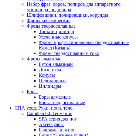
Набор фрез, боров, полиров для аппаратного
маникюра, педикюра
Шлифовщики, полировщики, корунды
Фрезы керамические
Фрезы твердосплавные
Тонкий цилиндр
Усеченные конусы
Фрезы профессиональные твердосплавные
Камед (Казань)
Фрезы твердосплавные Yoko
Фрезы алмазные
Бутон алмазный
Диск, игла
Конусы
Педикюрные
Цилиндры
Боры
Боры алмазные
Боры твердосплавные
СПА уход. Руки, ноги, тело.
Camillen 60, Германия
SPA серия для ног
Аксессуары
Бальзамы для ног
Серия *Нежные ручки*