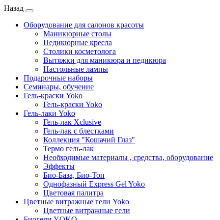
Назад
Оборудование для салонов красоты
Маникюрные столы
Педикюрные кресла
Столики косметолога
Вытяжки для маникюра и педикюра
Настольные лампы
Подарочные наборы
Семинары, обучение
Гель-краски Yoko
Гель-краски Yoko
Гель-лаки Yoko
Гель-лак Xclusive
Гель-лак с блестками
Коллекция "Кошачий Глаз"
Термо гель-лак
Необходимые материалы , средства, оборудование
Эффекты
Био-База, Био-Топ
Однофазный Express Gel Yoko
Цветовая палитра
Цветные витражные гели Yoko
Цветные витражные гели
Биогели YOKO