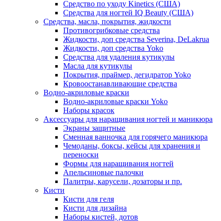
Средство по уходу Kinetics (США)
Средства для ногтей IQ Beauty (США)
Средства, масла, покрытия, жидкости
Противогрибковые средства
Жидкости, доп средства Severina, DeLakrua
Жидкости, доп средства Yoko
Средства для удаления кутикулы
Масла для кутикулы
Покрытия, праймер, дегидратор Yoko
Кровоостанавливающие средства
Водно-акриловые краски
Водно-акриловые краски Yoko
Наборы красок
Аксессуары для наращивания ногтей и маникюра
Экраны защитные
Сменная ванночка для горячего маникюра
Чемоданы, боксы, кейсы для хранения и
переноски
Формы для наращивания ногтей
Апельсиновые палочки
Палитры, карусели, дозаторы и пр.
Кисти
Кисти для геля
Кисти для дизайна
Наборы кистей, дотов