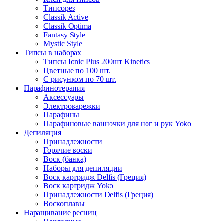
Типсорез
Classik Active
Classik Optima
Fantasy Style
Mystic Style
Типсы в наборах
Типсы Ionic Plus 200шт Kinetics
Цветные по 100 шт.
С рисунком по 70 шт.
Парафинотерапия
Аксессуары
Электроварежки
Парафины
Парафиновые ванночки для ног и рук Yoko
Депиляция
Принадлежности
Горячие воски
Воск (банка)
Наборы для депиляции
Воск картридж Delfis (Греция)
Воск картридж Yoko
Принадлежности Delfis (Греция)
Воскоплавы
Наращивание ресниц