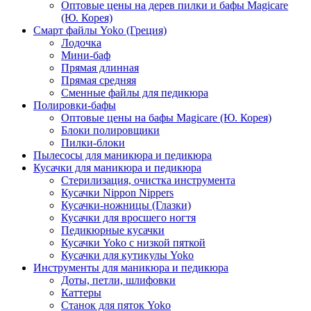
Оптовые цены на дерев пилки и бафы Magicare
(Ю. Корея)
Смарт файлы Yoko (Греция)
Лодочка
Мини-баф
Прямая длинная
Прямая средняя
Сменные файлы для педикюра
Полировки-бафы
Оптовые цены на бафы Magicare (Ю. Корея)
Блоки полировщики
Пилки-блоки
Пылесосы для маникюра и педикюра
Кусачки для маникюра и педикюра
Стерилизация, очистка инструмента
Кусачки Nippon Nippers
Кусачки-ножницы (Глазки)
Кусачки для вросшего ногтя
Педикюрные кусачки
Кусачки Yoko с низкой пяткой
Кусачки для кутикулы Yoko
Инструменты для маникюра и педикюра
Доты, петли, шлифовки
Каттеры
Станок для пяток Yoko