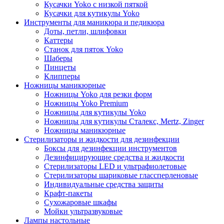
Кусачки Yoko с низкой пяткой
Кусачки для кутикулы Yoko
Инструменты для маникюра и педикюра
Доты, петли, шлифовки
Каттеры
Станок для пяток Yoko
Шаберы
Пинцеты
Клипперы
Ножницы маникюрные
Ножницы Yoko для резки форм
Ножницы Yoko Premium
Ножницы для кутикулы Yoko
Ножницы для кутикулы Сталекс, Mertz, Zinger
Ножницы маникюрные
Стерилизаторы и жидкости для дезинфекции
Боксы для дезинфекции инструментов
Дезинфицирующие средства и жидкости
Стерилизаторы LED и ультрафиолетовые
Стерилизаторы шариковые глассперленовые
Индивидуальные средства защиты
Крафт-пакеты
Сухожаровые шкафы
Мойки ультразвуковые
Лампы настольные