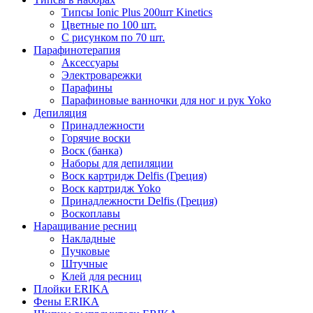
Типсы Ionic Plus 200шт Kinetics
Цветные по 100 шт.
С рисунком по 70 шт.
Парафинотерапия
Аксессуары
Электроварежки
Парафины
Парафиновые ванночки для ног и рук Yoko
Депиляция
Принадлежности
Горячие воски
Воск (банка)
Наборы для депиляции
Воск картридж Delfis (Греция)
Воск картридж Yoko
Принадлежности Delfis (Греция)
Воскоплавы
Наращивание ресниц
Накладные
Пучковые
Штучные
Клей для ресниц
Плойки ERIKA
Фены ERIKA