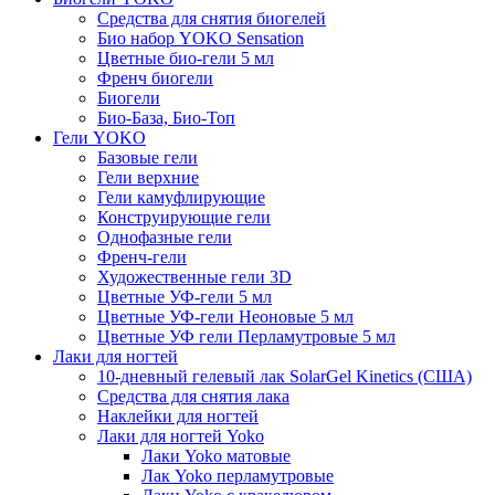
Средства для снятия биогелей
Био набор YOKO Sensation
Цветные био-гели 5 мл
Френч биогели
Биогели
Био-База, Био-Топ
Гели YOKO
Базовые гели
Гели верхние
Гели камуфлирующие
Конструирующие гели
Однофазные гели
Френч-гели
Художественные гели 3D
Цветные УФ-гели 5 мл
Цветные УФ-гели Неоновые 5 мл
Цветные УФ гели Перламутровые 5 мл
Лаки для ногтей
10-дневный гелевый лак SolarGel Kinetics (США)
Средства для снятия лака
Наклейки для ногтей
Лаки для ногтей Yoko
Лаки Yoko матовые
Лак Yoko перламутровые