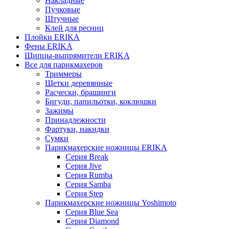
Накладные
Пучковые
Штучные
Клей для ресниц
Плойки ERIKA
Фены ERIKA
Щипцы-выпрямители ERIKA
Все для парикмахеров
Триммеры
Щетки деревянные
Расчески, брашинги
Бигуди, папильотки, коклюшки
Зажимы
Принадлежности
Фартуки, накидки
Сумки
Парикмахерские ножницы ERIKA
Серия Break
Серия Jive
Серия Rumba
Серия Samba
Серия Step
Парикмахерские ножницы Yoshimoto
Серия Blue Sea
Серия Diamond