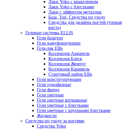
Лаки Yoko с кракелюром
Лаки Yoko с блестками
Лаки с эффектом металлик
База, Топ, Средства по уходу
Средства для дизайна ногтей (тонкая
кисть)
Гелевые системы ELLIS
Гели база|топ
Гели камуфлирующие
Гель-лак Ellis
Коллекция Акварель
Коллекция Блеск
Коллекция Жемчуг
Коллекция Карамель
Стартовый набор Ellis
Гели конструирующие
Гели однофазные
Гели френч
Гели цветные
Гели цветные витражные
Гели цветные с блестками
Гели цветные с крупными блестками
Жидкости
Средства по уходу за ногтями
Средства Yoko