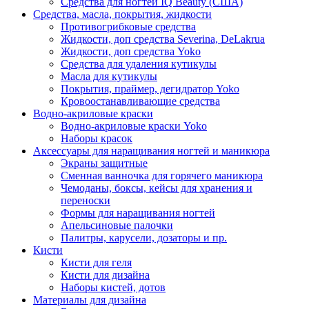
Средства для ногтей IQ Beauty (США)
Средства, масла, покрытия, жидкости
Противогрибковые средства
Жидкости, доп средства Severina, DeLakrua
Жидкости, доп средства Yoko
Средства для удаления кутикулы
Масла для кутикулы
Покрытия, праймер, дегидратор Yoko
Кровоостанавливающие средства
Водно-акриловые краски
Водно-акриловые краски Yoko
Наборы красок
Аксессуары для наращивания ногтей и маникюра
Экраны защитные
Сменная ванночка для горячего маникюра
Чемоданы, боксы, кейсы для хранения и
переноски
Формы для наращивания ногтей
Апельсиновые палочки
Палитры, карусели, дозаторы и пр.
Кисти
Кисти для геля
Кисти для дизайна
Наборы кистей, дотов
Материалы для дизайна