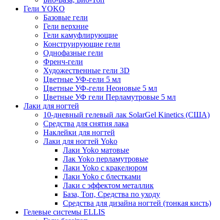
Гели YOKO
Базовые гели
Гели верхние
Гели камуфлирующие
Конструирующие гели
Однофазные гели
Френч-гели
Художественные гели 3D
Цветные УФ-гели 5 мл
Цветные УФ-гели Неоновые 5 мл
Цветные УФ гели Перламутровые 5 мл
Лаки для ногтей
10-дневный гелевый лак SolarGel Kinetics (США)
Средства для снятия лака
Наклейки для ногтей
Лаки для ногтей Yoko
Лаки Yoko матовые
Лак Yoko перламутровые
Лаки Yoko с кракелюром
Лаки Yoko с блестками
Лаки с эффектом металлик
База, Топ, Средства по уходу
Средства для дизайна ногтей (тонкая кисть)
Гелевые системы ELLIS