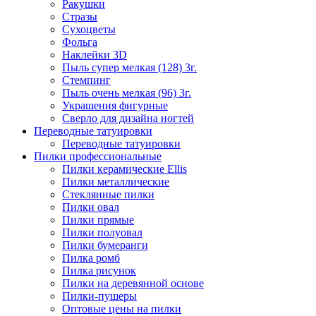
Ракушки
Стразы
Сухоцветы
Фольга
Наклейки 3D
Пыль супер мелкая (128) 3г.
Стемпинг
Пыль очень мелкая (96) 3г.
Украшения фигурные
Сверло для дизайна ногтей
Переводные татуировки
Переводные татуировки
Пилки профессиональные
Пилки керамические Ellis
Пилки металлические
Стеклянные пилки
Пилки овал
Пилки прямые
Пилки полуовал
Пилки бумеранги
Пилка ромб
Пилка рисунок
Пилки на деревянной основе
Пилки-пушеры
Оптовые цены на пилки