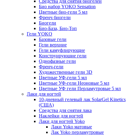
Средства для снятия биогелей
Био набор YOKO Sensation
Цветные био-гели 5 мл
Френч биогели
Биогели
Био-База, Био-Топ
Гели YOKO
Базовые гели
Гели верхние
Гели камуфлирующие
Конструирующие гели
Однофазные гели
Френч-гели
Художественные гели 3D
Цветные УФ-гели 5 мл
Цветные УФ-гели Неоновые 5 мл
Цветные УФ гели Перламутровые 5 мл
Лаки для ногтей
10-дневный гелевый лак SolarGel Kinetics
(США)
Средства для снятия лака
Наклейки для ногтей
Лаки для ногтей Yoko
Лаки Yoko матовые
Лак Yoko перламутровые