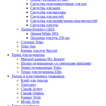
Средства дезодорирующие для ног
Средства для ванн
Средства для массажа
Средства для ногтей
Средства для размягчения ороговелостей
Средства для рук
Линия Kinetics США
Линия White SPA
Лосьоны для рук 250 мл
Спонжи Yoko
Yoko Spa
Кремы для рук Чистея
Терки для педикюра
Мягкий камень (Ю. Корея)
Пилки педикюрные со сменными файлами
Терки педикюрные Yoko
Терки для педикюра Ellis
Типсы в пластиковых упаковках
Клей для типсов
Типсорез
Classik Active
Classik Optima
Fantasy Style
Mystic Style
Типсы в наборах