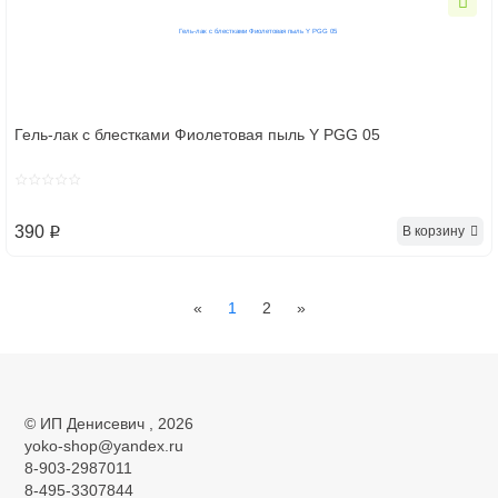
Гель-лак с блестками Фиолетовая пыль Y PGG 05
390
В корзину
p
Previous
Next
«
1
2
»
©
ИП Денисевич
, 2026
yoko-shop@yandex.ru
8-903-2987011
8-495-3307844