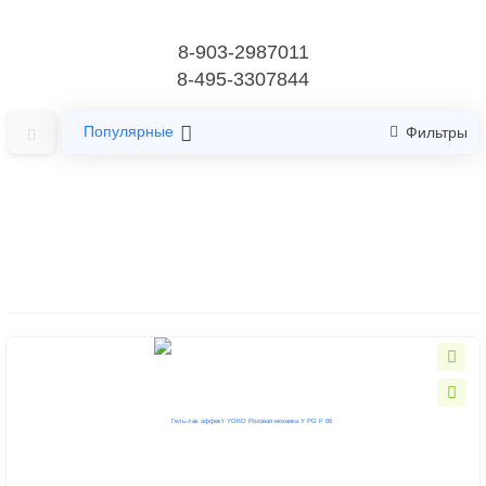
8-903-2987011
8-495-3307844
Популярные
Фильтры
Главная
Гель-лаки Yoko
Гель-лак с блестками
Гель-лак с блестками