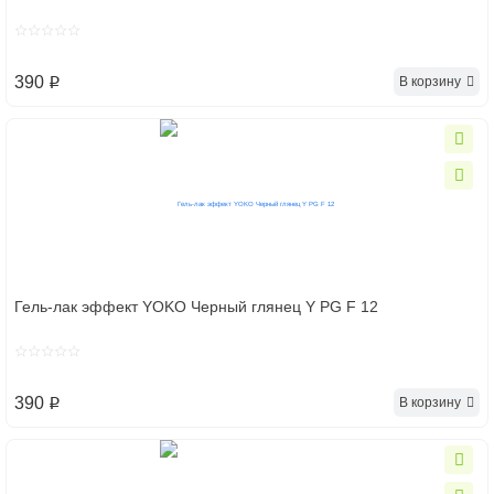
390
В корзину
p
Гель-лак эффект YOKO Черный глянец Y PG F 12
390
В корзину
p