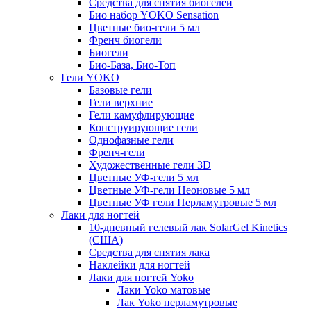
Средства для снятия биогелей
Био набор YOKO Sensation
Цветные био-гели 5 мл
Френч биогели
Биогели
Био-База, Био-Топ
Гели YOKO
Базовые гели
Гели верхние
Гели камуфлирующие
Конструирующие гели
Однофазные гели
Френч-гели
Художественные гели 3D
Цветные УФ-гели 5 мл
Цветные УФ-гели Неоновые 5 мл
Цветные УФ гели Перламутровые 5 мл
Лаки для ногтей
10-дневный гелевый лак SolarGel Kinetics
(США)
Средства для снятия лака
Наклейки для ногтей
Лаки для ногтей Yoko
Лаки Yoko матовые
Лак Yoko перламутровые