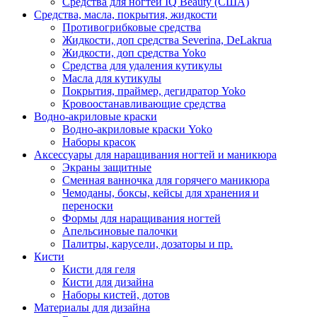
Средства для ногтей IQ Beauty (США)
Средства, масла, покрытия, жидкости
Противогрибковые средства
Жидкости, доп средства Severina, DeLakrua
Жидкости, доп средства Yoko
Средства для удаления кутикулы
Масла для кутикулы
Покрытия, праймер, дегидратор Yoko
Кровоостанавливающие средства
Водно-акриловые краски
Водно-акриловые краски Yoko
Наборы красок
Аксессуары для наращивания ногтей и маникюра
Экраны защитные
Сменная ванночка для горячего маникюра
Чемоданы, боксы, кейсы для хранения и
переноски
Формы для наращивания ногтей
Апельсиновые палочки
Палитры, карусели, дозаторы и пр.
Кисти
Кисти для геля
Кисти для дизайна
Наборы кистей, дотов
Материалы для дизайна