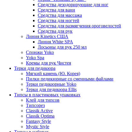
Средства дезодорирующие для ног
Средства для ванн
Средства для массажа
Средства для ногтей
Средства для размягчения ороговелостей
Средства для рук
Линия Kinetics США
Линия White SPA
Лосьоны для рук 250 мл
Спонжи Yoko
Yoko Spa
Кремы для рук Чистея
Терки для педикюра
Мягкий камень (Ю. Корея)
Пилки педикюрные со сменными файлами
Терки педикюрные Yoko
Терки для педикюра Ellis
Типсы в пластиковых упаковках
Клей для типсов
Типсорез
Classik Active
Classik Optima
Fantasy Style
Mystic Style
Типсы в наборах