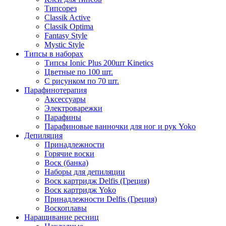
Типсорез
Classik Active
Classik Optima
Fantasy Style
Mystic Style
Типсы в наборах
Типсы Ionic Plus 200шт Kinetics
Цветные по 100 шт.
С рисунком по 70 шт.
Парафинотерапия
Аксессуары
Электроварежки
Парафины
Парафиновые ванночки для ног и рук Yoko
Депиляция
Принадлежности
Горячие воски
Воск (банка)
Наборы для депиляции
Воск картридж Delfis (Греция)
Воск картридж Yoko
Принадлежности Delfis (Греция)
Воскоплавы
Наращивание ресниц