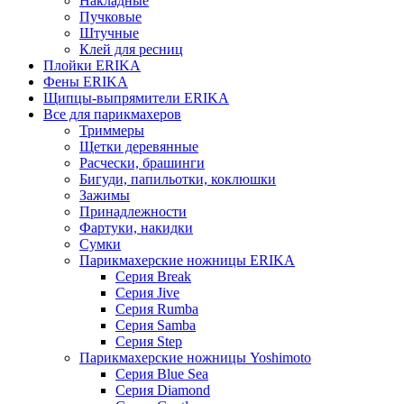
Накладные
Пучковые
Штучные
Клей для ресниц
Плойки ERIKA
Фены ERIKA
Щипцы-выпрямители ERIKA
Все для парикмахеров
Триммеры
Щетки деревянные
Расчески, брашинги
Бигуди, папильотки, коклюшки
Зажимы
Принадлежности
Фартуки, накидки
Сумки
Парикмахерские ножницы ERIKA
Серия Break
Серия Jive
Серия Rumba
Серия Samba
Серия Step
Парикмахерские ножницы Yoshimoto
Серия Blue Sea
Серия Diamond