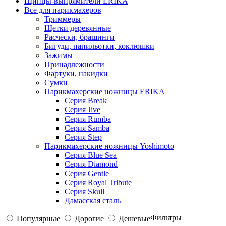
Щипцы-выпрямители ERIKA
Все для парикмахеров
Триммеры
Щетки деревянные
Расчески, брашинги
Бигуди, папильотки, коклюшки
Зажимы
Принадлежности
Фартуки, накидки
Сумки
Парикмахерские ножницы ERIKA
Серия Break
Серия Jive
Серия Rumba
Серия Samba
Серия Step
Парикмахерские ножницы Yoshimoto
Серия Blue Sea
Серия Diamond
Серия Gentle
Серия Royal Tribute
Серия Skull
Дамасская сталь
Фильтры
Популярные
Дорогие
Дешевые