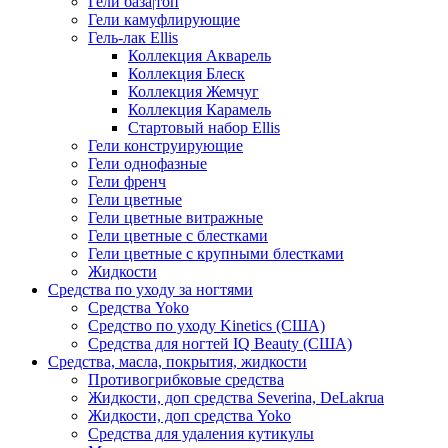
Гели база|топ
Гели камуфлирующие
Гель-лак Ellis
Коллекция Акварель
Коллекция Блеск
Коллекция Жемчуг
Коллекция Карамель
Стартовый набор Ellis
Гели конструирующие
Гели однофазные
Гели френч
Гели цветные
Гели цветные витражные
Гели цветные с блестками
Гели цветные с крупными блестками
Жидкости
Средства по уходу за ногтями
Средства Yoko
Средство по уходу Kinetics (США)
Средства для ногтей IQ Beauty (США)
Средства, масла, покрытия, жидкости
Противогрибковые средства
Жидкости, доп средства Severina, DeLakrua
Жидкости, доп средства Yoko
Средства для удаления кутикулы