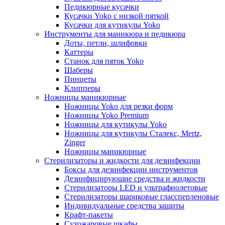
Педикюрные кусачки
Кусачки Yoko с низкой пяткой
Кусачки для кутикулы Yoko
Инструменты для маникюра и педикюра
Доты, петли, шлифовки
Каттеры
Станок для пяток Yoko
Шаберы
Пинцеты
Клипперы
Ножницы маникюрные
Ножницы Yoko для резки форм
Ножницы Yoko Premium
Ножницы для кутикулы Yoko
Ножницы для кутикулы Сталекс, Mertz,
Zinger
Ножницы маникюрные
Стерилизаторы и жидкости для дезинфекции
Боксы для дезинфекции инструментов
Дезинфицирующие средства и жидкости
Стерилизаторы LED и ультрафиолетовые
Стерилизаторы шариковые глассперленовые
Индивидуальные средства защиты
Крафт-пакеты
Сухожаровые шкафы