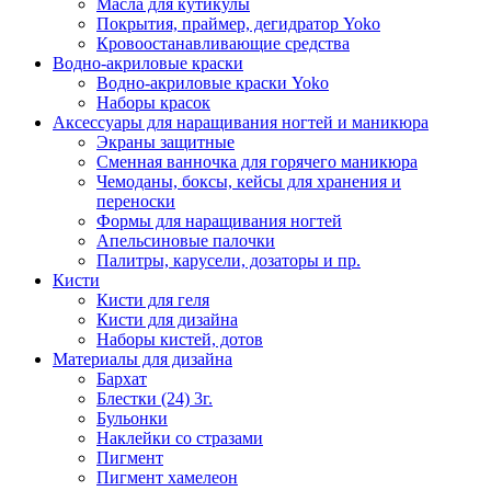
Масла для кутикулы
Покрытия, праймер, дегидратор Yoko
Кровоостанавливающие средства
Водно-акриловые краски
Водно-акриловые краски Yoko
Наборы красок
Аксессуары для наращивания ногтей и маникюра
Экраны защитные
Сменная ванночка для горячего маникюра
Чемоданы, боксы, кейсы для хранения и
переноски
Формы для наращивания ногтей
Апельсиновые палочки
Палитры, карусели, дозаторы и пр.
Кисти
Кисти для геля
Кисти для дизайна
Наборы кистей, дотов
Материалы для дизайна
Бархат
Блестки (24) 3г.
Бульонки
Наклейки со стразами
Пигмент
Пигмент хамелеон