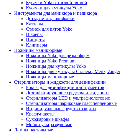
Кусачки Yoko с низкой пяткой
Кусачки для кутикулы Yoko
Инструменты для маникюра и педикюра
Доты, петли, шлифовки
Каттеры
Станок для пяток Yoko
Шаберы
Пинцеты
Клипперы
Ножницы маникюрные
Ножницы Yoko для резки форм
Ножницы Yoko Premium
Ножницы для кутикулы Yoko
Ножницы для кутикулы Сталекс, Mertz, Zinger
Ножницы маникюрные
Стерилизаторы и жидкости для дезинфекции
Боксы для дезинфекции инструментов
Дезинфицирующие средства и жидкости
Стерилизаторы LED и ультрафиолетовые
Стерилизаторы шариковые глассперленовые
Индивидуальные средства защиты
Крафт-пакеты
Сухожаровые шкафы
Мойки ультразвуковые
Лампы настольные