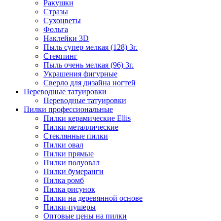
Ракушки
Стразы
Сухоцветы
Фольга
Наклейки 3D
Пыль супер мелкая (128) 3г.
Стемпинг
Пыль очень мелкая (96) 3г.
Украшения фигурные
Сверло для дизайна ногтей
Переводные татуировки
Переводные татуировки
Пилки профессиональные
Пилки керамические Ellis
Пилки металлические
Стеклянные пилки
Пилки овал
Пилки прямые
Пилки полуовал
Пилки бумеранги
Пилка ромб
Пилка рисунок
Пилки на деревянной основе
Пилки-пушеры
Оптовые цены на пилки