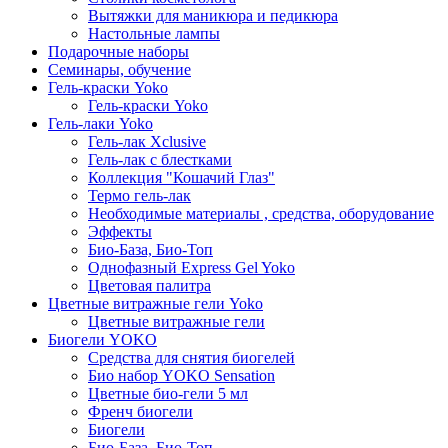
Вытяжки для маникюра и педикюра
Настольные лампы
Подарочные наборы
Семинары, обучение
Гель-краски Yoko
Гель-краски Yoko
Гель-лаки Yoko
Гель-лак Xclusive
Гель-лак с блестками
Коллекция "Кошачий Глаз"
Термо гель-лак
Необходимые материалы , средства, оборудование
Эффекты
Био-База, Био-Топ
Однофазный Express Gel Yoko
Цветовая палитра
Цветные витражные гели Yoko
Цветные витражные гели
Биогели YOKO
Средства для снятия биогелей
Био набор YOKO Sensation
Цветные био-гели 5 мл
Френч биогели
Биогели
Био-База, Био-Топ