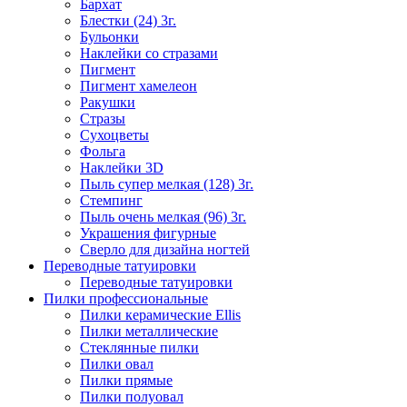
Бархат
Блестки (24) 3г.
Бульонки
Наклейки со стразами
Пигмент
Пигмент хамелеон
Ракушки
Стразы
Сухоцветы
Фольга
Наклейки 3D
Пыль супер мелкая (128) 3г.
Стемпинг
Пыль очень мелкая (96) 3г.
Украшения фигурные
Сверло для дизайна ногтей
Переводные татуировки
Переводные татуировки
Пилки профессиональные
Пилки керамические Ellis
Пилки металлические
Стеклянные пилки
Пилки овал
Пилки прямые
Пилки полуовал