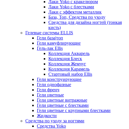
Лаки Yoko с кракелюром
Лаки Yoko с блестками
Лаки с эффектом металлик
База, Топ, Средства по уходу
Средства для дизайна ногтей (тонкая
кисть)
Гелевые системы ELLIS
Гели база|топ
Гели камуфлирующие
Гель-лак Ellis
Коллекция Акварель
Коллекция Блеск
Коллекция Жемчуг
Коллекция Карамель
Стартовый набор Ellis
Гели конструирующие
Гели однофазные
Гели френч
Гели цветные
Гели цветные витражные
Гели цветные с блестками
Гели цветные с крупными блестками
Жидкости
Средства по уходу за ногтями
Средства Yoko