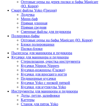
Оптовые цены на дерев пилки и бафы Magicare
(Ю. Корея)
Смарт файлы Yoko (Греция)
Лодочка
Мини-баф
Прямая длинная
Прямая средняя
Сменные файлы для педикюра
Полировки-бафы
Оптовые цены на бафы Magicare (Ю. Корея)
Блоки полировщики
Пилки-блоки
Пылесосы для маникюра и педикюра
Кусачки для маникюра и педикюра
Стерилизация, очистка инструмента
Кусачки Nippon Nippers
Кусачки-ножницы (Глазки)
Кусачки для вросшего ногтя
Педикюрные кусачки
Кусачки Yoko с низкой пяткой
Кусачки для кутикулы Yoko
Инструменты для маникюра и педикюра
Доты, петли, шлифовки
Каттеры
Станок для пяток Yoko