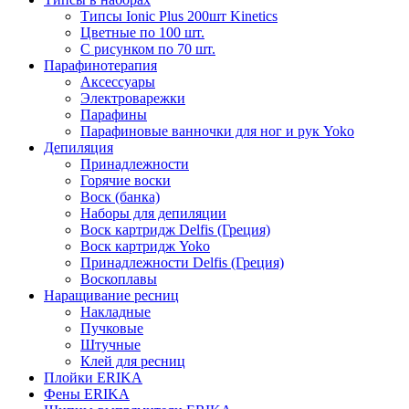
Типсы Ionic Plus 200шт Kinetics
Цветные по 100 шт.
С рисунком по 70 шт.
Парафинотерапия
Аксессуары
Электроварежки
Парафины
Парафиновые ванночки для ног и рук Yoko
Депиляция
Принадлежности
Горячие воски
Воск (банка)
Наборы для депиляции
Воск картридж Delfis (Греция)
Воск картридж Yoko
Принадлежности Delfis (Греция)
Воскоплавы
Наращивание ресниц
Накладные
Пучковые
Штучные
Клей для ресниц
Плойки ERIKA
Фены ERIKA