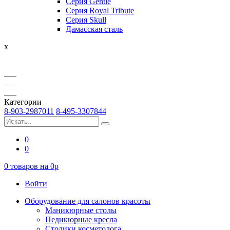
Серия Gentle
Серия Royal Tribute
Серия Skull
Дамасская сталь
x
Категории
8-903-2987011
8-495-3307844
0
0
0
товаров на
0
p
Войти
Оборудование для салонов красоты
Маникюрные столы
Педикюрные кресла
Столики косметолога