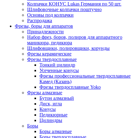
Колпачки КОНУС Lukas Германия по 50 шт.
Шлифовочные колпачки поштучно
Основы под колпачки
Распродажа
Фрезы, боры для аппаратов
Принадлежности
Набор фрез, боров, полиров для аппаратного
маникюра, педикюра
Шлифовщики, полировщики, корунды
Фрезы керамические
Фрезы твердосплавные
Тонкий цилиндр
Усеченные конусы
Фрезы профессиональные твердосплавные
Камед (Казань)
Фрезы твердосплавные Yoko
Фрезы алмазные
Бутон алмазный
Диск, игла
Конусы
Педикюрные
Цилиндры
Боры
Боры алмазные
Боры твердосплавные