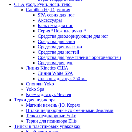
СПА уход. Руки, ноги, тело.
Camillen 60, Германия
SPA серия для ног
Аксессуары
Бальзамы для ног
Серия *Нежные ручки*
Средства дезодорирующие для ног
Средства для ванн
Средства для массажа
Средства для ногтей
Средства для размягчения ороговелостей
Средства для рук
Линия Kinetics США
Линия White SPA
Лосьоны для рук 250 мл
Спонжи Yoko
Yoko Spa
Кремы для рук Чистея
Терки для педикюра
Мягкий камень (Ю. Корея)
Пилки педикюрные со сменными файлами
Терки педикюрные Yoko
Терки для педикюра Ellis
Типсы в пластиковых упаковках
Клей для типсов