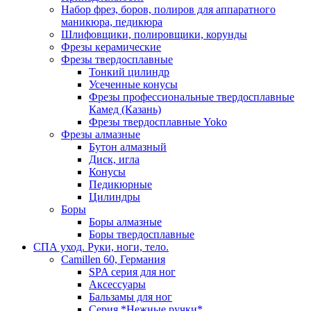
Набор фрез, боров, полиров для аппаратного
маникюра, педикюра
Шлифовщики, полировщики, корунды
Фрезы керамические
Фрезы твердосплавные
Тонкий цилиндр
Усеченные конусы
Фрезы профессиональные твердосплавные
Камед (Казань)
Фрезы твердосплавные Yoko
Фрезы алмазные
Бутон алмазный
Диск, игла
Конусы
Педикюрные
Цилиндры
Боры
Боры алмазные
Боры твердосплавные
СПА уход. Руки, ноги, тело.
Camillen 60, Германия
SPA серия для ног
Аксессуары
Бальзамы для ног
Серия *Нежные ручки*