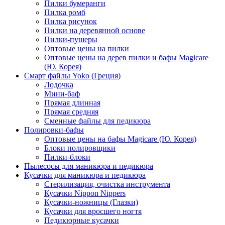
Пилки бумеранги
Пилка ромб
Пилка рисунок
Пилки на деревянной основе
Пилки-пушеры
Оптовые цены на пилки
Оптовые цены на дерев пилки и бафы Magicare
(Ю. Корея)
Смарт файлы Yoko (Греция)
Лодочка
Мини-баф
Прямая длинная
Прямая средняя
Сменные файлы для педикюра
Полировки-бафы
Оптовые цены на бафы Magicare (Ю. Корея)
Блоки полировщики
Пилки-блоки
Пылесосы для маникюра и педикюра
Кусачки для маникюра и педикюра
Стерилизация, очистка инструмента
Кусачки Nippon Nippers
Кусачки-ножницы (Глазки)
Кусачки для вросшего ногтя
Педикюрные кусачки