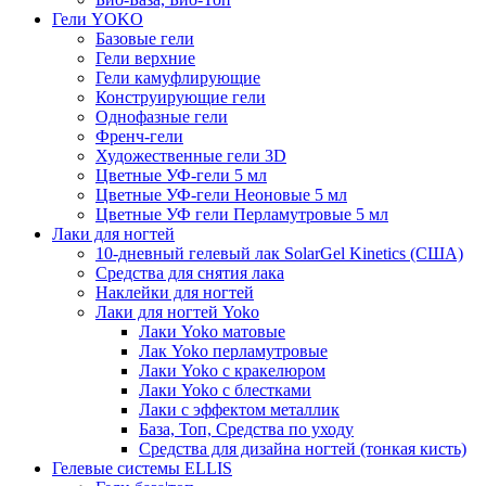
Гели YOKO
Базовые гели
Гели верхние
Гели камуфлирующие
Конструирующие гели
Однофазные гели
Френч-гели
Художественные гели 3D
Цветные УФ-гели 5 мл
Цветные УФ-гели Неоновые 5 мл
Цветные УФ гели Перламутровые 5 мл
Лаки для ногтей
10-дневный гелевый лак SolarGel Kinetics (США)
Средства для снятия лака
Наклейки для ногтей
Лаки для ногтей Yoko
Лаки Yoko матовые
Лак Yoko перламутровые
Лаки Yoko с кракелюром
Лаки Yoko с блестками
Лаки с эффектом металлик
База, Топ, Средства по уходу
Средства для дизайна ногтей (тонкая кисть)
Гелевые системы ELLIS