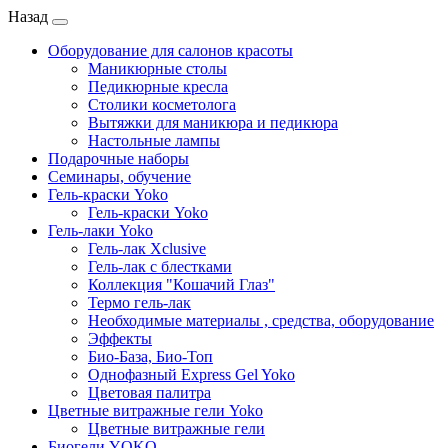
Назад
Оборудование для салонов красоты
Маникюрные столы
Педикюрные кресла
Столики косметолога
Вытяжки для маникюра и педикюра
Настольные лампы
Подарочные наборы
Семинары, обучение
Гель-краски Yoko
Гель-краски Yoko
Гель-лаки Yoko
Гель-лак Xclusive
Гель-лак с блестками
Коллекция "Кошачий Глаз"
Термо гель-лак
Необходимые материалы , средства, оборудование
Эффекты
Био-База, Био-Топ
Однофазный Express Gel Yoko
Цветовая палитра
Цветные витражные гели Yoko
Цветные витражные гели
Биогели YOKO