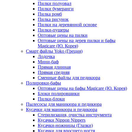
Пилки полуовал
Пилки бумеранги
Пилка ромб
Пилка рисунок
Пилки на деревянной основе
Пилки-пушеры
Оптовые цены на пилки
Оптовые цены на дерев пилки и бафы
Magicare (Ю. Корея)
Смарт файлы Yoko (Греция)
Лодочка
Мини-баф
Прямая длинная
Прямая средняя
Сменные файлы для педикюра
Полировки-бафы
Оптовые цены на бафы Magicare (Ю. Корея)
Блоки полировщики
Пилки-блоки
Пылесосы для маникюра и педикюра
Кусачки для маникюра и педикюра
Стерилизация, очистка инструмента
Кусачки Nippon Nippers
Кусачки-ножницы (Глазки)
Кусачки для вросшего ногтя