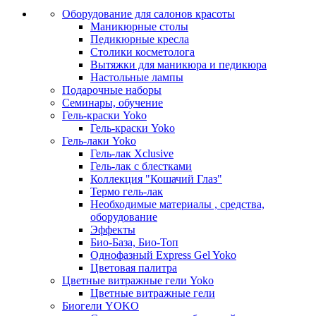
Оборудование для салонов красоты
Маникюрные столы
Педикюрные кресла
Столики косметолога
Вытяжки для маникюра и педикюра
Настольные лампы
Подарочные наборы
Семинары, обучение
Гель-краски Yoko
Гель-краски Yoko
Гель-лаки Yoko
Гель-лак Xclusive
Гель-лак с блестками
Коллекция "Кошачий Глаз"
Термо гель-лак
Необходимые материалы , средства,
оборудование
Эффекты
Био-База, Био-Топ
Однофазный Express Gel Yoko
Цветовая палитра
Цветные витражные гели Yoko
Цветные витражные гели
Биогели YOKO