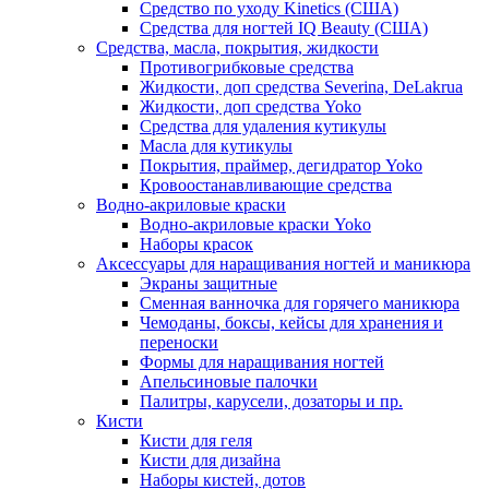
Средство по уходу Kinetics (США)
Средства для ногтей IQ Beauty (США)
Средства, масла, покрытия, жидкости
Противогрибковые средства
Жидкости, доп средства Severina, DeLakrua
Жидкости, доп средства Yoko
Средства для удаления кутикулы
Масла для кутикулы
Покрытия, праймер, дегидратор Yoko
Кровоостанавливающие средства
Водно-акриловые краски
Водно-акриловые краски Yoko
Наборы красок
Аксессуары для наращивания ногтей и маникюра
Экраны защитные
Сменная ванночка для горячего маникюра
Чемоданы, боксы, кейсы для хранения и
переноски
Формы для наращивания ногтей
Апельсиновые палочки
Палитры, карусели, дозаторы и пр.
Кисти
Кисти для геля
Кисти для дизайна
Наборы кистей, дотов