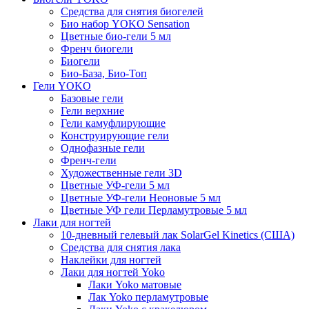
Средства для снятия биогелей
Био набор YOKO Sensation
Цветные био-гели 5 мл
Френч биогели
Биогели
Био-База, Био-Топ
Гели YOKO
Базовые гели
Гели верхние
Гели камуфлирующие
Конструирующие гели
Однофазные гели
Френч-гели
Художественные гели 3D
Цветные УФ-гели 5 мл
Цветные УФ-гели Неоновые 5 мл
Цветные УФ гели Перламутровые 5 мл
Лаки для ногтей
10-дневный гелевый лак SolarGel Kinetics (США)
Средства для снятия лака
Наклейки для ногтей
Лаки для ногтей Yoko
Лаки Yoko матовые
Лак Yoko перламутровые