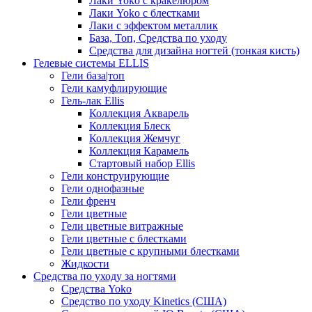
Лаки Yoko с кракелюром
Лаки Yoko с блестками
Лаки с эффектом металлик
База, Топ, Средства по уходу
Средства для дизайна ногтей (тонкая кисть)
Гелевые системы ELLIS
Гели база|топ
Гели камуфлирующие
Гель-лак Ellis
Коллекция Акварель
Коллекция Блеск
Коллекция Жемчуг
Коллекция Карамель
Стартовый набор Ellis
Гели конструирующие
Гели однофазные
Гели френч
Гели цветные
Гели цветные витражные
Гели цветные с блестками
Гели цветные с крупными блестками
Жидкости
Средства по уходу за ногтями
Средства Yoko
Средство по уходу Kinetics (США)