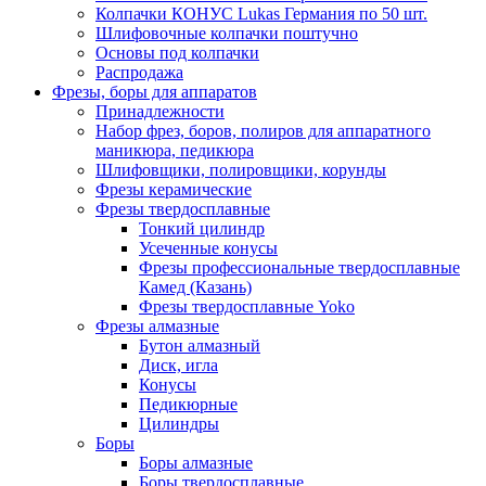
Колпачки КОНУС Lukas Германия по 50 шт.
Шлифовочные колпачки поштучно
Основы под колпачки
Распродажа
Фрезы, боры для аппаратов
Принадлежности
Набор фрез, боров, полиров для аппаратного
маникюра, педикюра
Шлифовщики, полировщики, корунды
Фрезы керамические
Фрезы твердосплавные
Тонкий цилиндр
Усеченные конусы
Фрезы профессиональные твердосплавные
Камед (Казань)
Фрезы твердосплавные Yoko
Фрезы алмазные
Бутон алмазный
Диск, игла
Конусы
Педикюрные
Цилиндры
Боры
Боры алмазные
Боры твердосплавные