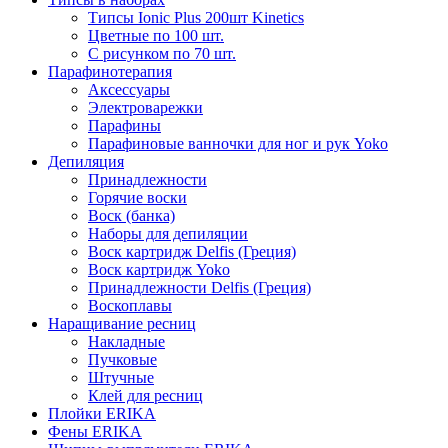
Типсы Ionic Plus 200шт Kinetics
Цветные по 100 шт.
С рисунком по 70 шт.
Парафинотерапия
Аксессуары
Электроварежки
Парафины
Парафиновые ванночки для ног и рук Yoko
Депиляция
Принадлежности
Горячие воски
Воск (банка)
Наборы для депиляции
Воск картридж Delfis (Греция)
Воск картридж Yoko
Принадлежности Delfis (Греция)
Воскоплавы
Наращивание ресниц
Накладные
Пучковые
Штучные
Клей для ресниц
Плойки ERIKA
Фены ERIKA