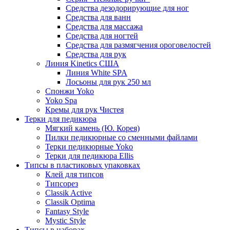
Средства дезодорирующие для ног
Средства для ванн
Средства для массажа
Средства для ногтей
Средства для размягчения ороговелостей
Средства для рук
Линия Kinetics США
Линия White SPA
Лосьоны для рук 250 мл
Спонжи Yoko
Yoko Spa
Кремы для рук Чистея
Терки для педикюра
Мягкий камень (Ю. Корея)
Пилки педикюрные со сменными файлами
Терки педикюрные Yoko
Терки для педикюра Ellis
Типсы в пластиковых упаковках
Клей для типсов
Типсорез
Classik Active
Classik Optima
Fantasy Style
Mystic Style
Типсы в наборах