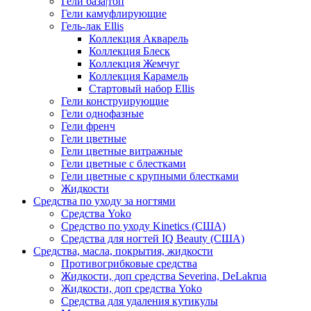
Гели база|топ
Гели камуфлирующие
Гель-лак Ellis
Коллекция Акварель
Коллекция Блеск
Коллекция Жемчуг
Коллекция Карамель
Стартовый набор Ellis
Гели конструирующие
Гели однофазные
Гели френч
Гели цветные
Гели цветные витражные
Гели цветные с блестками
Гели цветные с крупными блестками
Жидкости
Средства по уходу за ногтями
Средства Yoko
Средство по уходу Kinetics (США)
Средства для ногтей IQ Beauty (США)
Средства, масла, покрытия, жидкости
Противогрибковые средства
Жидкости, доп средства Severina, DeLakrua
Жидкости, доп средства Yoko
Средства для удаления кутикулы