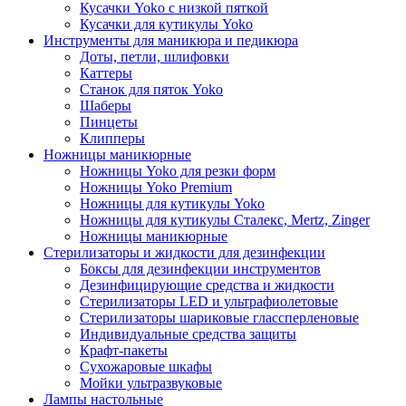
Кусачки Yoko с низкой пяткой
Кусачки для кутикулы Yoko
Инструменты для маникюра и педикюра
Доты, петли, шлифовки
Каттеры
Станок для пяток Yoko
Шаберы
Пинцеты
Клипперы
Ножницы маникюрные
Ножницы Yoko для резки форм
Ножницы Yoko Premium
Ножницы для кутикулы Yoko
Ножницы для кутикулы Сталекс, Mertz, Zinger
Ножницы маникюрные
Стерилизаторы и жидкости для дезинфекции
Боксы для дезинфекции инструментов
Дезинфицирующие средства и жидкости
Стерилизаторы LED и ультрафиолетовые
Стерилизаторы шариковые глассперленовые
Индивидуальные средства защиты
Крафт-пакеты
Сухожаровые шкафы
Мойки ультразвуковые
Лампы настольные