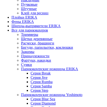
Накладные
Пучковые
Штучные
Клей для ресниц
Плойки ERIKA
Фены ERIKA
Щипцы-выпрямители ERIKA
Все для парикмахеров
Триммеры
Щетки деревянные
Расчески, брашинги
Бигуди, папильотки, коклюшки
Зажимы
Принадлежности
Фартуки, накидки
Сумки
Парикмахерские ножницы ERIKA
Серия Break
Серия Jive
Серия Rumba
Серия Samba
Серия Step
Парикмахерские ножницы Yoshimoto
Серия Blue Sea
Серия Diamond