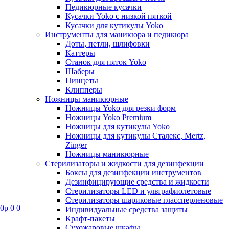
Педикюрные кусачки
Кусачки Yoko с низкой пяткой
Кусачки для кутикулы Yoko
Инструменты для маникюра и педикюра
Доты, петли, шлифовки
Каттеры
Станок для пяток Yoko
Шаберы
Пинцеты
Клипперы
Ножницы маникюрные
Ножницы Yoko для резки форм
Ножницы Yoko Premium
Ножницы для кутикулы Yoko
Ножницы для кутикулы Сталекс, Mertz,
Zinger
Ножницы маникюрные
Стерилизаторы и жидкости для дезинфекции
Боксы для дезинфекции инструментов
Дезинфицирующие средства и жидкости
Стерилизаторы LED и ультрафиолетовые
Стерилизаторы шариковые глассперленовые
0
p
0
0
Индивидуальные средства защиты
Крафт-пакеты
Сухожаровые шкафы