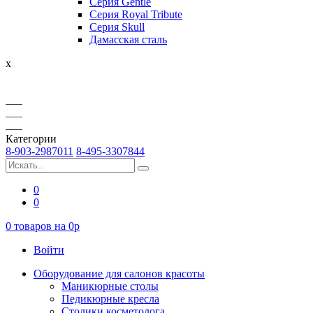
Серия Gentle
Серия Royal Tribute
Серия Skull
Дамасская сталь
x
Категории
8-903-2987011
8-495-3307844
0
0
0
товаров на
0
p
Войти
Оборудование для салонов красоты
Маникюрные столы
Педикюрные кресла
Столики косметолога