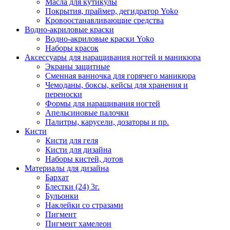
Масла для кутикулы
Покрытия, праймер, дегидратор Yoko
Кровоостанавливающие средства
Водно-акриловые краски
Водно-акриловые краски Yoko
Наборы красок
Аксессуары для наращивания ногтей и маникюра
Экраны защитные
Сменная ванночка для горячего маникюра
Чемоданы, боксы, кейсы для хранения и
переноски
Формы для наращивания ногтей
Апельсиновые палочки
Палитры, карусели, дозаторы и пр.
Кисти
Кисти для геля
Кисти для дизайна
Наборы кистей, дотов
Материалы для дизайна
Бархат
Блестки (24) 3г.
Бульонки
Наклейки со стразами
Пигмент
Пигмент хамелеон