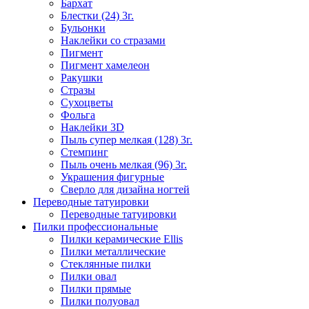
Бархат
Блестки (24) 3г.
Бульонки
Наклейки со стразами
Пигмент
Пигмент хамелеон
Ракушки
Стразы
Сухоцветы
Фольга
Наклейки 3D
Пыль супер мелкая (128) 3г.
Стемпинг
Пыль очень мелкая (96) 3г.
Украшения фигурные
Сверло для дизайна ногтей
Переводные татуировки
Переводные татуировки
Пилки профессиональные
Пилки керамические Ellis
Пилки металлические
Стеклянные пилки
Пилки овал
Пилки прямые
Пилки полуовал