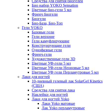
Средства для снятия биогелей
Био набор YOKO Sensation
Цветные био-гели 5 мл
Френч биогели
Биогели
Био-База, Био-Топ
Гели YOKO
Базовые гели
Гели верхние
Гели камуфлирующие
Конструирующие гели
Однофазные гели
Френч-гели
Художественные гели 3D
Цветные УФ-гели 5 мл
Цветные УФ-гели Неоновые 5 мл
Цветные УФ гели Перламутровые 5 мл
Лаки для ногтей
10-дневный гелевый лак SolarGel Kinetics
(США)
Средства для снятия лака
Наклейки для ногтей
Лаки для ногтей Yoko
Лаки Yoko матовые
Лак Yoko перламутровые