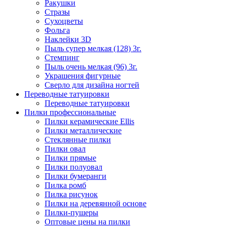
Ракушки
Стразы
Сухоцветы
Фольга
Наклейки 3D
Пыль супер мелкая (128) 3г.
Стемпинг
Пыль очень мелкая (96) 3г.
Украшения фигурные
Сверло для дизайна ногтей
Переводные татуировки
Переводные татуировки
Пилки профессиональные
Пилки керамические Ellis
Пилки металлические
Стеклянные пилки
Пилки овал
Пилки прямые
Пилки полуовал
Пилки бумеранги
Пилка ромб
Пилка рисунок
Пилки на деревянной основе
Пилки-пушеры
Оптовые цены на пилки