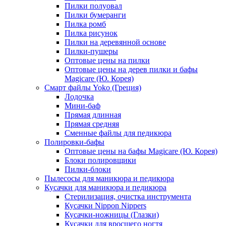
Пилки полуовал
Пилки бумеранги
Пилка ромб
Пилка рисунок
Пилки на деревянной основе
Пилки-пушеры
Оптовые цены на пилки
Оптовые цены на дерев пилки и бафы
Magicare (Ю. Корея)
Смарт файлы Yoko (Греция)
Лодочка
Мини-баф
Прямая длинная
Прямая средняя
Сменные файлы для педикюра
Полировки-бафы
Оптовые цены на бафы Magicare (Ю. Корея)
Блоки полировщики
Пилки-блоки
Пылесосы для маникюра и педикюра
Кусачки для маникюра и педикюра
Стерилизация, очистка инструмента
Кусачки Nippon Nippers
Кусачки-ножницы (Глазки)
Кусачки для вросшего ногтя