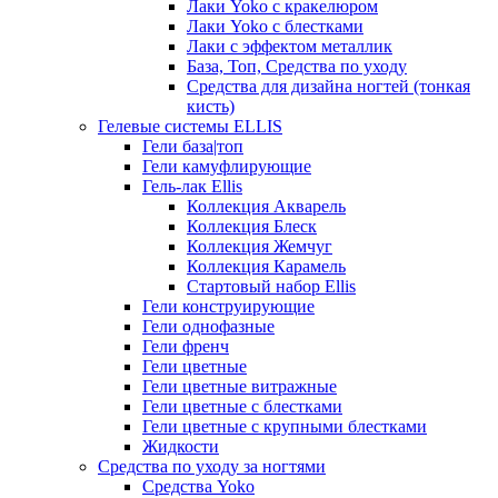
Лаки Yoko с кракелюром
Лаки Yoko с блестками
Лаки с эффектом металлик
База, Топ, Средства по уходу
Средства для дизайна ногтей (тонкая
кисть)
Гелевые системы ELLIS
Гели база|топ
Гели камуфлирующие
Гель-лак Ellis
Коллекция Акварель
Коллекция Блеск
Коллекция Жемчуг
Коллекция Карамель
Стартовый набор Ellis
Гели конструирующие
Гели однофазные
Гели френч
Гели цветные
Гели цветные витражные
Гели цветные с блестками
Гели цветные с крупными блестками
Жидкости
Средства по уходу за ногтями
Средства Yoko