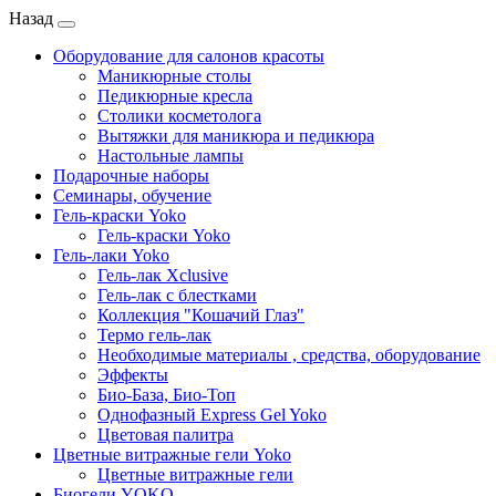
Назад
Оборудование для салонов красоты
Маникюрные столы
Педикюрные кресла
Столики косметолога
Вытяжки для маникюра и педикюра
Настольные лампы
Подарочные наборы
Семинары, обучение
Гель-краски Yoko
Гель-краски Yoko
Гель-лаки Yoko
Гель-лак Xclusive
Гель-лак с блестками
Коллекция "Кошачий Глаз"
Термо гель-лак
Необходимые материалы , средства, оборудование
Эффекты
Био-База, Био-Топ
Однофазный Express Gel Yoko
Цветовая палитра
Цветные витражные гели Yoko
Цветные витражные гели
Биогели YOKO