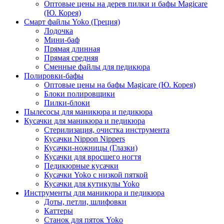
Оптовые цены на дерев пилки и бафы Magicare
(Ю. Корея)
Смарт файлы Yoko (Греция)
Лодочка
Мини-баф
Прямая длинная
Прямая средняя
Сменные файлы для педикюра
Полировки-бафы
Оптовые цены на бафы Magicare (Ю. Корея)
Блоки полировщики
Пилки-блоки
Пылесосы для маникюра и педикюра
Кусачки для маникюра и педикюра
Стерилизация, очистка инструмента
Кусачки Nippon Nippers
Кусачки-ножницы (Глазки)
Кусачки для вросшего ногтя
Педикюрные кусачки
Кусачки Yoko с низкой пяткой
Кусачки для кутикулы Yoko
Инструменты для маникюра и педикюра
Доты, петли, шлифовки
Каттеры
Станок для пяток Yoko