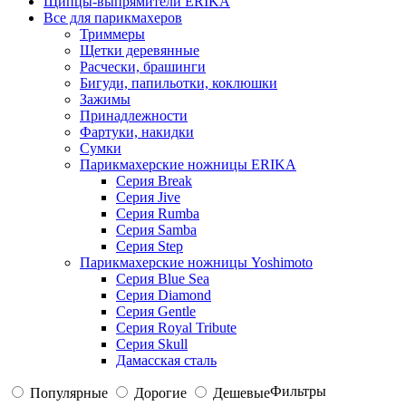
Щипцы-выпрямители ERIKA
Все для парикмахеров
Триммеры
Щетки деревянные
Расчески, брашинги
Бигуди, папильотки, коклюшки
Зажимы
Принадлежности
Фартуки, накидки
Сумки
Парикмахерские ножницы ERIKA
Серия Break
Серия Jive
Серия Rumba
Серия Samba
Серия Step
Парикмахерские ножницы Yoshimoto
Серия Blue Sea
Серия Diamond
Серия Gentle
Серия Royal Tribute
Серия Skull
Дамасская сталь
Фильтры
Популярные
Дорогие
Дешевые