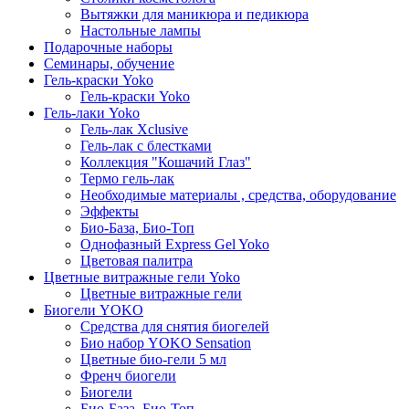
Вытяжки для маникюра и педикюра
Настольные лампы
Подарочные наборы
Семинары, обучение
Гель-краски Yoko
Гель-краски Yoko
Гель-лаки Yoko
Гель-лак Xclusive
Гель-лак с блестками
Коллекция "Кошачий Глаз"
Термо гель-лак
Необходимые материалы , средства, оборудование
Эффекты
Био-База, Био-Топ
Однофазный Express Gel Yoko
Цветовая палитра
Цветные витражные гели Yoko
Цветные витражные гели
Биогели YOKO
Средства для снятия биогелей
Био набор YOKO Sensation
Цветные био-гели 5 мл
Френч биогели
Биогели
Био-База, Био-Топ