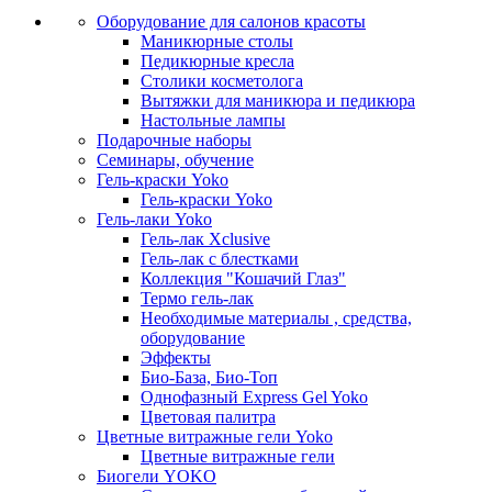
Оборудование для салонов красоты
Маникюрные столы
Педикюрные кресла
Столики косметолога
Вытяжки для маникюра и педикюра
Настольные лампы
Подарочные наборы
Семинары, обучение
Гель-краски Yoko
Гель-краски Yoko
Гель-лаки Yoko
Гель-лак Xclusive
Гель-лак с блестками
Коллекция "Кошачий Глаз"
Термо гель-лак
Необходимые материалы , средства,
оборудование
Эффекты
Био-База, Био-Топ
Однофазный Express Gel Yoko
Цветовая палитра
Цветные витражные гели Yoko
Цветные витражные гели
Биогели YOKO