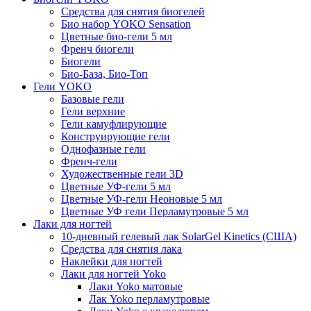
Средства для снятия биогелей
Био набор YOKO Sensation
Цветные био-гели 5 мл
Френч биогели
Биогели
Био-База, Био-Топ
Гели YOKO
Базовые гели
Гели верхние
Гели камуфлирующие
Конструирующие гели
Однофазные гели
Френч-гели
Художественные гели 3D
Цветные УФ-гели 5 мл
Цветные УФ-гели Неоновые 5 мл
Цветные УФ гели Перламутровые 5 мл
Лаки для ногтей
10-дневный гелевый лак SolarGel Kinetics (США)
Средства для снятия лака
Наклейки для ногтей
Лаки для ногтей Yoko
Лаки Yoko матовые
Лак Yoko перламутровые