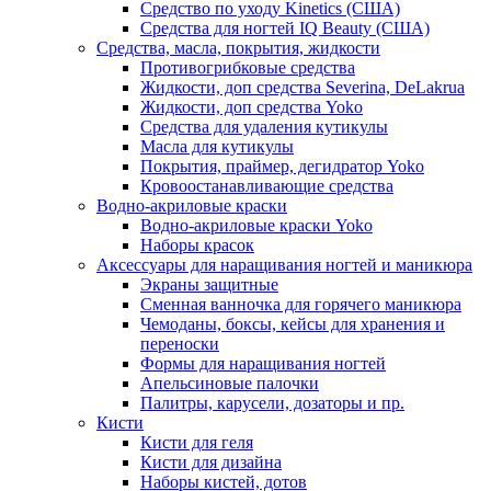
Средство по уходу Kinetics (США)
Средства для ногтей IQ Beauty (США)
Средства, масла, покрытия, жидкости
Противогрибковые средства
Жидкости, доп средства Severina, DeLakrua
Жидкости, доп средства Yoko
Средства для удаления кутикулы
Масла для кутикулы
Покрытия, праймер, дегидратор Yoko
Кровоостанавливающие средства
Водно-акриловые краски
Водно-акриловые краски Yoko
Наборы красок
Аксессуары для наращивания ногтей и маникюра
Экраны защитные
Сменная ванночка для горячего маникюра
Чемоданы, боксы, кейсы для хранения и
переноски
Формы для наращивания ногтей
Апельсиновые палочки
Палитры, карусели, дозаторы и пр.
Кисти
Кисти для геля
Кисти для дизайна
Наборы кистей, дотов