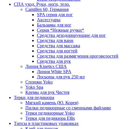
СПА уход. Руки, ноги, тело.
Camillen 60, Германия
SPA серия для ног
Аксессуары
Бальзамы для ног
Серия *Нежные ручки*
Средства дезодорирующие для ног
Средства для ванн
Средства для массажа
Средства для ногтей
Средства для размягчения ороговелостей
Средства для рук
Линия Kinetics США
Линия White SPA
Лосьоны для рук 250 мл
Спонжи Yoko
Yoko Spa
Кремы для рук Чистея
Терки для педикюра
Мягкий камень (Ю. Корея)
Пилки педикюрные со сменными файлами
Терки педикюрные Yoko
Терки для педикюра Ellis
Типсы в пластиковых упаковках
Клей для типсов