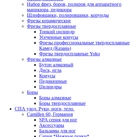
Набор фрез, боров, полиров для аппаратного
маникюра, педикюра
Шлифовщики, полировщики, корунды
Фрезы керамические
Фрезы твердосплавные
Тонкий цилиндр
Усеченные конусы
Фрезы профессиональные твердосплавные
Камед (Казань)
Фрезы твердосплавные Yoko
Фрезы алмазные
Бутон алмазный
Диск, игла
Конусы
Педикюрные
Цилиндры
Боры
Боры алмазные
Боры твердосплавные
СПА уход. Руки, ноги, тело.
Camillen 60, Германия
SPA серия для ног
Аксессуары
Бальзамы для ног
Серия *Нежные ручки*