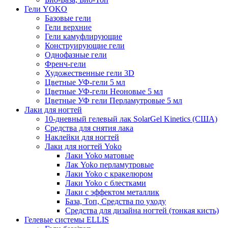
Гели YOKO
Базовые гели
Гели верхние
Гели камуфлирующие
Конструирующие гели
Однофазные гели
Френч-гели
Художественные гели 3D
Цветные УФ-гели 5 мл
Цветные УФ-гели Неоновые 5 мл
Цветные УФ гели Перламутровые 5 мл
Лаки для ногтей
10-дневный гелевый лак SolarGel Kinetics (США)
Средства для снятия лака
Наклейки для ногтей
Лаки для ногтей Yoko
Лаки Yoko матовые
Лак Yoko перламутровые
Лаки Yoko с кракелюром
Лаки Yoko с блестками
Лаки с эффектом металлик
База, Топ, Средства по уходу
Средства для дизайна ногтей (тонкая кисть)
Гелевые системы ELLIS