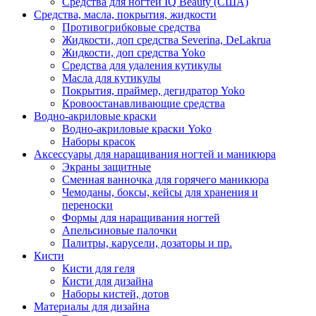
Средства для ногтей IQ Beauty (США)
Средства, масла, покрытия, жидкости
Противогрибковые средства
Жидкости, доп средства Severina, DeLakrua
Жидкости, доп средства Yoko
Средства для удаления кутикулы
Масла для кутикулы
Покрытия, праймер, дегидратор Yoko
Кровоостанавливающие средства
Водно-акриловые краски
Водно-акриловые краски Yoko
Наборы красок
Аксессуары для наращивания ногтей и маникюра
Экраны защитные
Сменная ванночка для горячего маникюра
Чемоданы, боксы, кейсы для хранения и
переноски
Формы для наращивания ногтей
Апельсиновые палочки
Палитры, карусели, дозаторы и пр.
Кисти
Кисти для геля
Кисти для дизайна
Наборы кистей, дотов
Материалы для дизайна