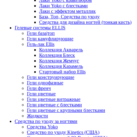
Лаки Yoko с кракелюром
Лаки Yoko с блестками
Лаки с эффектом металлик
База, Топ, Средства по уходу
Средства для дизайна ногтей (тонкая кисть)
Гелевые системы ELLIS
Гели база|топ
Гели камуфлирующие
Гель-лак Ellis
Коллекция Акварель
Коллекция Блеск
Коллекция Жемчуг
Коллекция Карамель
Стартовый набор Ellis
Гели конструирующие
Гели однофазные
Гели френч
Гели цветные
Гели цветные витражные
Гели цветные с блестками
Гели цветные с крупными блестками
Жидкости
Средства по уходу за ногтями
Средства Yoko
Средство по уходу Kinetics (США)