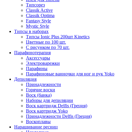
Типсорез
Classik Active
Classik Optima
Fantasy Style
Mystic Style
Типсы в наборах
Типсы Ionic Plus 200шт Kinetics
Цветные по 100 шт.
С рисунком по 70 шт.
Парафинотерапия
Аксессуары
Электроварежки
Парафины
Парафиновые ванночки для ног и рук Yoko
Депиляция
Принадлежности
Горячие воски
Воск (банка)
Наборы для депиляции
Воск картридж Delfis (Греция)
Воск картридж Yoko
Принадлежности Delfis (Греция)
Воскоплавы
Наращивание ресниц