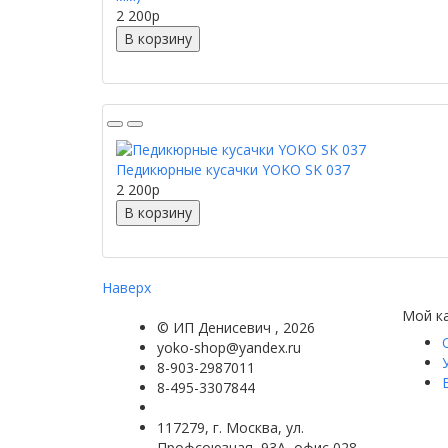
2 200
p
В корзину
Педикюрные кусачки YOKO SK 037
2 200
p
В корзину
Наверх
Мой к
©
ИП Денисевич
, 2026
yoko-shop@yandex.ru
8-903-2987011
8-495-3307844
117279, г. Москва, ул.
Профсоюзная, 93А, офис 028