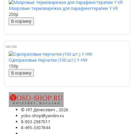
Махровые термоварежки для парафинотерапии Y VR
250
p
В корзину
Одноразовые перчатки (100 шт.) Y HW
150
p
В корзину
©
ИП Денисевич
, 2026
yoko-shop@yandex.ru
8-903-2987011
8-495-3307844