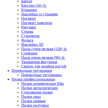
Бархат
Блестки (24) 3г.
Бульонки
Наклейки со стразами
Пигмент
Пигмент хамелеон
Ракушки
Стразы
Сухоцветы
Фольга
Наклейки 3D
Пыль супер мелкая (128) 3г.
Стемпинг
Пыль очень мелкая (96) 3г.
Украшения фигурные
Сверло для дизайна ногтей
Переводные татуировки
Переводные татуировки
Пилки профессиональные
Пилки керамические Ellis
Пилки металлические
Стеклянные пилки
Пилки овал
Пилки прямые
Пилки полуовал