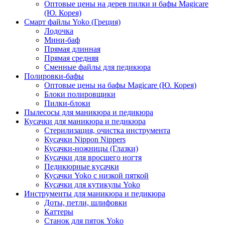
Оптовые цены на дерев пилки и бафы Magicare
(Ю. Корея)
Смарт файлы Yoko (Греция)
Лодочка
Мини-баф
Прямая длинная
Прямая средняя
Сменные файлы для педикюра
Полировки-бафы
Оптовые цены на бафы Magicare (Ю. Корея)
Блоки полировщики
Пилки-блоки
Пылесосы для маникюра и педикюра
Кусачки для маникюра и педикюра
Стерилизация, очистка инструмента
Кусачки Nippon Nippers
Кусачки-ножницы (Глазки)
Кусачки для вросшего ногтя
Педикюрные кусачки
Кусачки Yoko с низкой пяткой
Кусачки для кутикулы Yoko
Инструменты для маникюра и педикюра
Доты, петли, шлифовки
Каттеры
Станок для пяток Yoko