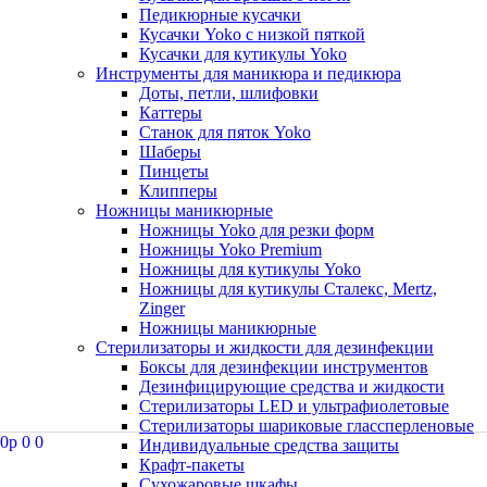
Педикюрные кусачки
Кусачки Yoko с низкой пяткой
Кусачки для кутикулы Yoko
Инструменты для маникюра и педикюра
Доты, петли, шлифовки
Каттеры
Станок для пяток Yoko
Шаберы
Пинцеты
Клипперы
Ножницы маникюрные
Ножницы Yoko для резки форм
Ножницы Yoko Premium
Ножницы для кутикулы Yoko
Ножницы для кутикулы Сталекс, Mertz,
Zinger
Ножницы маникюрные
Стерилизаторы и жидкости для дезинфекции
Боксы для дезинфекции инструментов
Дезинфицирующие средства и жидкости
Стерилизаторы LED и ультрафиолетовые
Стерилизаторы шариковые глассперленовые
0
p
0
0
Индивидуальные средства защиты
Крафт-пакеты
Сухожаровые шкафы