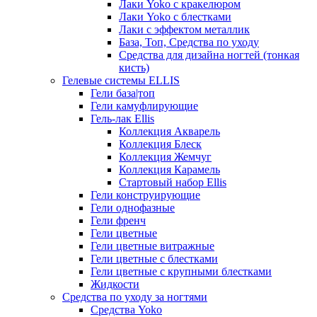
Лаки Yoko с кракелюром
Лаки Yoko с блестками
Лаки с эффектом металлик
База, Топ, Средства по уходу
Средства для дизайна ногтей (тонкая
кисть)
Гелевые системы ELLIS
Гели база|топ
Гели камуфлирующие
Гель-лак Ellis
Коллекция Акварель
Коллекция Блеск
Коллекция Жемчуг
Коллекция Карамель
Стартовый набор Ellis
Гели конструирующие
Гели однофазные
Гели френч
Гели цветные
Гели цветные витражные
Гели цветные с блестками
Гели цветные с крупными блестками
Жидкости
Средства по уходу за ногтями
Средства Yoko