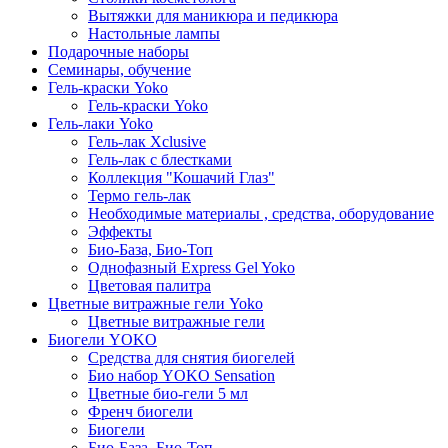
Вытяжки для маникюра и педикюра
Настольные лампы
Подарочные наборы
Семинары, обучение
Гель-краски Yoko
Гель-краски Yoko
Гель-лаки Yoko
Гель-лак Xclusive
Гель-лак с блестками
Коллекция "Кошачий Глаз"
Термо гель-лак
Необходимые материалы , средства, оборудование
Эффекты
Био-База, Био-Топ
Однофазный Express Gel Yoko
Цветовая палитра
Цветные витражные гели Yoko
Цветные витражные гели
Биогели YOKO
Средства для снятия биогелей
Био набор YOKO Sensation
Цветные био-гели 5 мл
Френч биогели
Биогели
Био-База, Био-Топ