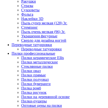
Ракушки
Стразы
Сухоцветы
Фольга
Наклейки 3D
Пыль супер мелкая (128) 3г.
Стемпинг
Пыль очень мелкая (96) 3г.
Украшения фигурные
Сверло для дизайна ногтей
Переводные татуировки
Переводные татуировки
Пилки профессиональные
Пилки керамические Ellis
Пилки металлические
Стеклянные пилки
Пилки овал
Пилки прямые
Пилки полуовал
Пилки бумеранги
Пилка ромб
Пилка рисунок
Пилки на деревянной основе
Пилки-пушеры
Оптовые цены на пилки