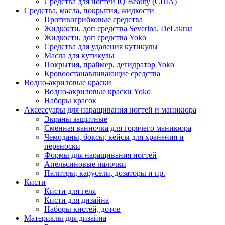
Средства для ногтей IQ Beauty (США)
Средства, масла, покрытия, жидкости
Противогрибковые средства
Жидкости, доп средства Severina, DeLakrua
Жидкости, доп средства Yoko
Средства для удаления кутикулы
Масла для кутикулы
Покрытия, праймер, дегидратор Yoko
Кровоостанавливающие средства
Водно-акриловые краски
Водно-акриловые краски Yoko
Наборы красок
Аксессуары для наращивания ногтей и маникюра
Экраны защитные
Сменная ванночка для горячего маникюра
Чемоданы, боксы, кейсы для хранения и
переноски
Формы для наращивания ногтей
Апельсиновые палочки
Палитры, карусели, дозаторы и пр.
Кисти
Кисти для геля
Кисти для дизайна
Наборы кистей, дотов
Материалы для дизайна