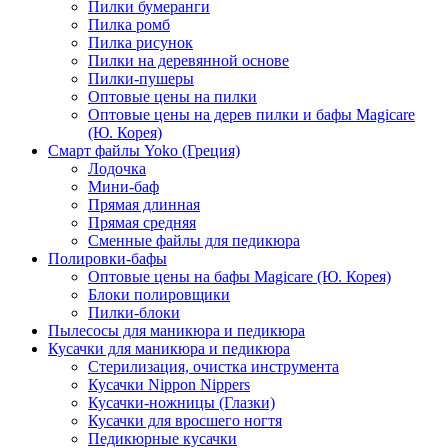
Пилки бумеранги
Пилка ромб
Пилка рисунок
Пилки на деревянной основе
Пилки-пушеры
Оптовые цены на пилки
Оптовые цены на дерев пилки и бафы Magicare
(Ю. Корея)
Смарт файлы Yoko (Греция)
Лодочка
Мини-баф
Прямая длинная
Прямая средняя
Сменные файлы для педикюра
Полировки-бафы
Оптовые цены на бафы Magicare (Ю. Корея)
Блоки полировщики
Пилки-блоки
Пылесосы для маникюра и педикюра
Кусачки для маникюра и педикюра
Стерилизация, очистка инструмента
Кусачки Nippon Nippers
Кусачки-ножницы (Глазки)
Кусачки для вросшего ногтя
Педикюрные кусачки