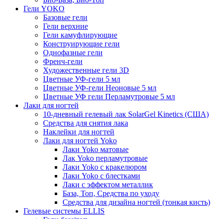
Гели YOKO
Базовые гели
Гели верхние
Гели камуфлирующие
Конструирующие гели
Однофазные гели
Френч-гели
Художественные гели 3D
Цветные УФ-гели 5 мл
Цветные УФ-гели Неоновые 5 мл
Цветные УФ гели Перламутровые 5 мл
Лаки для ногтей
10-дневный гелевый лак SolarGel Kinetics (США)
Средства для снятия лака
Наклейки для ногтей
Лаки для ногтей Yoko
Лаки Yoko матовые
Лак Yoko перламутровые
Лаки Yoko с кракелюром
Лаки Yoko с блестками
Лаки с эффектом металлик
База, Топ, Средства по уходу
Средства для дизайна ногтей (тонкая кисть)
Гелевые системы ELLIS