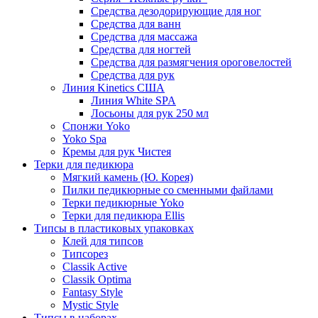
Средства дезодорирующие для ног
Средства для ванн
Средства для массажа
Средства для ногтей
Средства для размягчения ороговелостей
Средства для рук
Линия Kinetics США
Линия White SPA
Лосьоны для рук 250 мл
Спонжи Yoko
Yoko Spa
Кремы для рук Чистея
Терки для педикюра
Мягкий камень (Ю. Корея)
Пилки педикюрные со сменными файлами
Терки педикюрные Yoko
Терки для педикюра Ellis
Типсы в пластиковых упаковках
Клей для типсов
Типсорез
Classik Active
Classik Optima
Fantasy Style
Mystic Style
Типсы в наборах