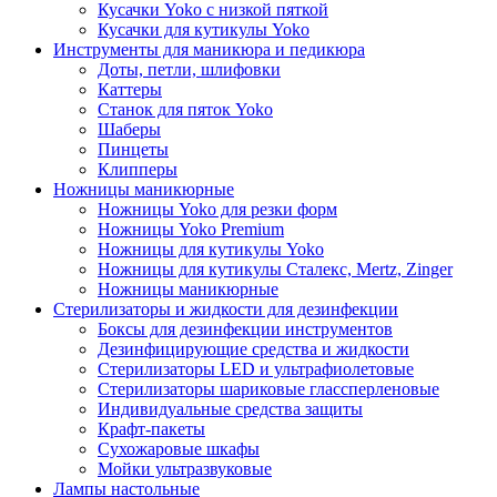
Кусачки Yoko с низкой пяткой
Кусачки для кутикулы Yoko
Инструменты для маникюра и педикюра
Доты, петли, шлифовки
Каттеры
Станок для пяток Yoko
Шаберы
Пинцеты
Клипперы
Ножницы маникюрные
Ножницы Yoko для резки форм
Ножницы Yoko Premium
Ножницы для кутикулы Yoko
Ножницы для кутикулы Сталекс, Mertz, Zinger
Ножницы маникюрные
Стерилизаторы и жидкости для дезинфекции
Боксы для дезинфекции инструментов
Дезинфицирующие средства и жидкости
Стерилизаторы LED и ультрафиолетовые
Стерилизаторы шариковые глассперленовые
Индивидуальные средства защиты
Крафт-пакеты
Сухожаровые шкафы
Мойки ультразвуковые
Лампы настольные