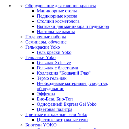
Оборудование для салонов красоты
Маникюрные столы
Педикюрные кресла
Столики косметолога
Вытяжки для маникюра и педикюра
Настольные лампы
Подарочные наборы
Семинары, обучение
Гель-краски Yoko
Гель-краски Yoko
Гель-лаки Yoko
Гель-лак Xclusive
Гель-лак с блестками
Коллекция "Кошачий Глаз"
Термо гель-лак
Необходимые материалы , средства,
оборудование
Эффекты
Био-База, Био-Топ
Однофазный Express Gel Yoko
Цветовая палитра
Цветные витражные гели Yoko
Цветные витражные гели
Биогели YOKO