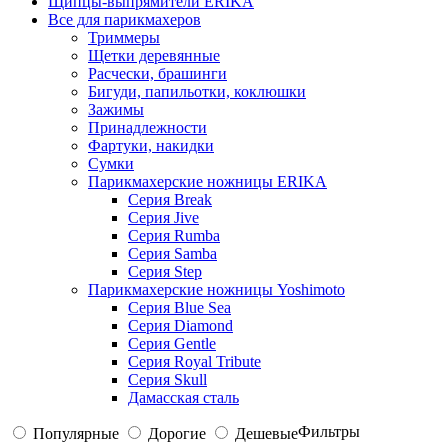
Щипцы-выпрямители ERIKA
Все для парикмахеров
Триммеры
Щетки деревянные
Расчески, брашинги
Бигуди, папильотки, коклюшки
Зажимы
Принадлежности
Фартуки, накидки
Сумки
Парикмахерские ножницы ERIKA
Серия Break
Серия Jive
Серия Rumba
Серия Samba
Серия Step
Парикмахерские ножницы Yoshimoto
Серия Blue Sea
Серия Diamond
Серия Gentle
Серия Royal Tribute
Серия Skull
Дамасская сталь
Фильтры
Популярные
Дорогие
Дешевые