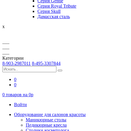
Серия Gentle
Серия Royal Tribute
Серия Skull
Дамасская сталь
x
Категории
8-903-2987011
8-495-3307844
0
0
0
товаров на
0
p
Войти
Оборудование для салонов красоты
Маникюрные столы
Педикюрные кресла
Столики косметолога