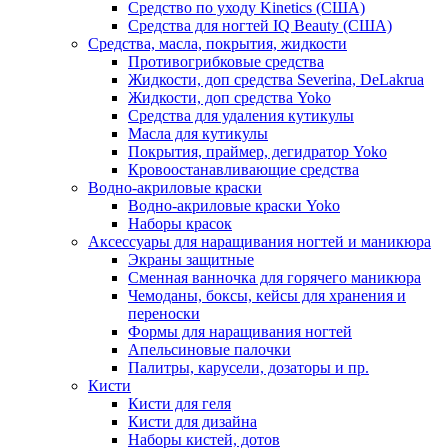
Средство по уходу Kinetics (США)
Средства для ногтей IQ Beauty (США)
Средства, масла, покрытия, жидкости
Противогрибковые средства
Жидкости, доп средства Severina, DeLakrua
Жидкости, доп средства Yoko
Средства для удаления кутикулы
Масла для кутикулы
Покрытия, праймер, дегидратор Yoko
Кровоостанавливающие средства
Водно-акриловые краски
Водно-акриловые краски Yoko
Наборы красок
Аксессуары для наращивания ногтей и маникюра
Экраны защитные
Сменная ванночка для горячего маникюра
Чемоданы, боксы, кейсы для хранения и
переноски
Формы для наращивания ногтей
Апельсиновые палочки
Палитры, карусели, дозаторы и пр.
Кисти
Кисти для геля
Кисти для дизайна
Наборы кистей, дотов