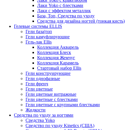
Лаки Yoko с кракелюром
Лаки Yoko с блестками
Лаки с эффектом металлик
База, Топ, Средства по уходу
Средства для дизайна ногтей (тонкая кисть)
Гелевые системы ELLIS
Гели база|топ
Гели камуфлирующие
Гель-лак Ellis
Коллекция Акварель
Коллекция Блеск
Коллекция Жемчуг
Коллекция Карамель
Стартовый набор Ellis
Гели конструирующие
Гели однофазные
Гели френч
Гели цветные
Гели цветные витражные
Гели цветные с блестками
Гели цветные с крупными блестками
Жидкости
Средства по уходу за ногтями
Средства Yoko
Средство по уходу Kinetics (США)