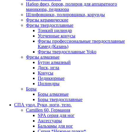
Набор фрез, боров, полиров для аппаратного
маникюра, педикюра
Шлифовщики, полировщики, корунды
Фрезы керамические
Фрезы твердосплавные
Тонкий цилиндр
Усеченные конусы
Фрезы профессиональные твердосплавные
Камед (Казань)
Фрезы твердосплавные Yoko
Фрезы алмазные
Бутон алмазный
Диск, игла
Конусы
Педикюрные
Цилиндры
Боры
Боры алмазные
Боры твердосплавные
СПА уход. Руки, ноги, тело.
Camillen 60, Германия
SPA серия для ног
Аксессуары
Бальзамы для ног
Серия *Нежные ручки*