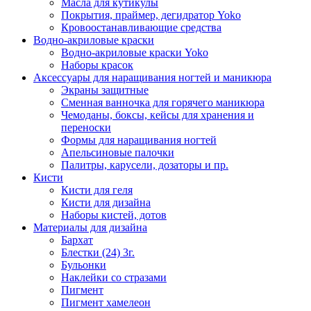
Масла для кутикулы
Покрытия, праймер, дегидратор Yoko
Кровоостанавливающие средства
Водно-акриловые краски
Водно-акриловые краски Yoko
Наборы красок
Аксессуары для наращивания ногтей и маникюра
Экраны защитные
Сменная ванночка для горячего маникюра
Чемоданы, боксы, кейсы для хранения и
переноски
Формы для наращивания ногтей
Апельсиновые палочки
Палитры, карусели, дозаторы и пр.
Кисти
Кисти для геля
Кисти для дизайна
Наборы кистей, дотов
Материалы для дизайна
Бархат
Блестки (24) 3г.
Бульонки
Наклейки со стразами
Пигмент
Пигмент хамелеон