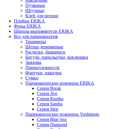
Накладные
Пучковые
Штучные
Клей для ресниц
Плойки ERIKA
Фены ERIKA
Щипцы-выпрямители ERIKA
Все для парикмахеров
Триммеры
Щетки деревянные
Расчески, брашинги
Бигуди, папильотки, коклюшки
Зажимы
Принадлежности
Фартуки, накидки
Сумки
Парикмахерские ножницы ERIKA
Серия Break
Серия Jive
Серия Rumba
Серия Samba
Серия Step
Парикмахерские ножницы Yoshimoto
Серия Blue Sea
Серия Diamond