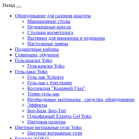
Назад
Оборудование для салонов красоты
Маникюрные столы
Педикюрные кресла
Столики косметолога
Вытяжки для маникюра и педикюра
Настольные лампы
Подарочные наборы
Семинары, обучение
Гель-краски Yoko
Гель-краски Yoko
Гель-лаки Yoko
Гель-лак Xclusive
Гель-лак с блестками
Коллекция "Кошачий Глаз"
Термо гель-лак
Необходимые материалы , средства, оборудование
Эффекты
Био-База, Био-Топ
Однофазный Express Gel Yoko
Цветовая палитра
Цветные витражные гели Yoko
Цветные витражные гели
Биогели YOKO