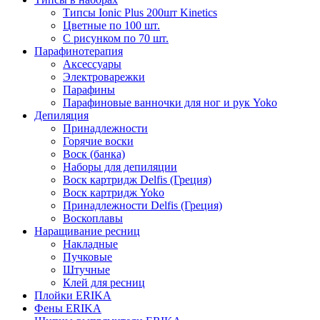
Типсы Ionic Plus 200шт Kinetics
Цветные по 100 шт.
С рисунком по 70 шт.
Парафинотерапия
Аксессуары
Электроварежки
Парафины
Парафиновые ванночки для ног и рук Yoko
Депиляция
Принадлежности
Горячие воски
Воск (банка)
Наборы для депиляции
Воск картридж Delfis (Греция)
Воск картридж Yoko
Принадлежности Delfis (Греция)
Воскоплавы
Наращивание ресниц
Накладные
Пучковые
Штучные
Клей для ресниц
Плойки ERIKA
Фены ERIKA