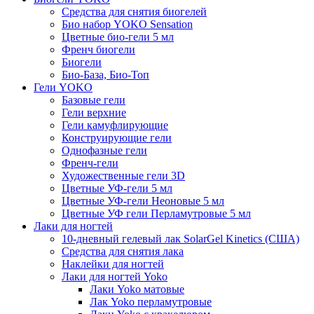
Средства для снятия биогелей
Био набор YOKO Sensation
Цветные био-гели 5 мл
Френч биогели
Биогели
Био-База, Био-Топ
Гели YOKO
Базовые гели
Гели верхние
Гели камуфлирующие
Конструирующие гели
Однофазные гели
Френч-гели
Художественные гели 3D
Цветные УФ-гели 5 мл
Цветные УФ-гели Неоновые 5 мл
Цветные УФ гели Перламутровые 5 мл
Лаки для ногтей
10-дневный гелевый лак SolarGel Kinetics (США)
Средства для снятия лака
Наклейки для ногтей
Лаки для ногтей Yoko
Лаки Yoko матовые
Лак Yoko перламутровые