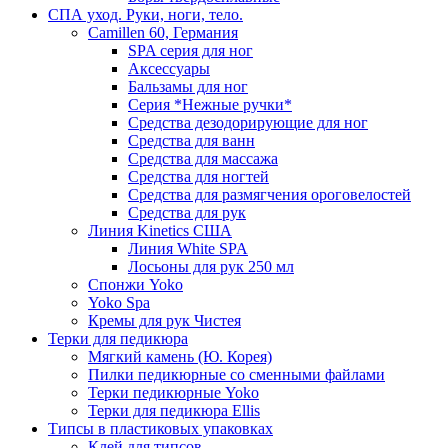
СПА уход. Руки, ноги, тело.
Camillen 60, Германия
SPA серия для ног
Аксессуары
Бальзамы для ног
Серия *Нежные ручки*
Средства дезодорирующие для ног
Средства для ванн
Средства для массажа
Средства для ногтей
Средства для размягчения ороговелостей
Средства для рук
Линия Kinetics США
Линия White SPA
Лосьоны для рук 250 мл
Спонжи Yoko
Yoko Spa
Кремы для рук Чистея
Терки для педикюра
Мягкий камень (Ю. Корея)
Пилки педикюрные со сменными файлами
Терки педикюрные Yoko
Терки для педикюра Ellis
Типсы в пластиковых упаковках
Клей для типсов