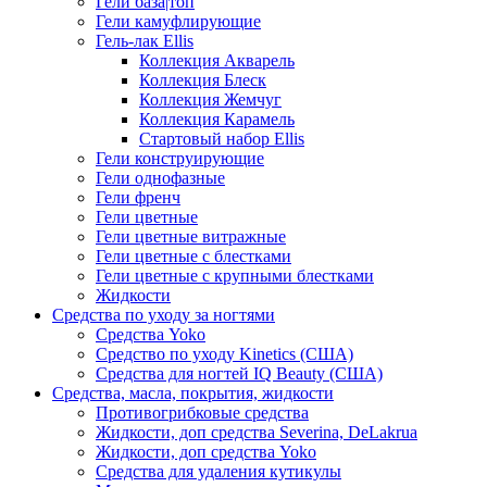
Гели база|топ
Гели камуфлирующие
Гель-лак Ellis
Коллекция Акварель
Коллекция Блеск
Коллекция Жемчуг
Коллекция Карамель
Стартовый набор Ellis
Гели конструирующие
Гели однофазные
Гели френч
Гели цветные
Гели цветные витражные
Гели цветные с блестками
Гели цветные с крупными блестками
Жидкости
Средства по уходу за ногтями
Средства Yoko
Средство по уходу Kinetics (США)
Средства для ногтей IQ Beauty (США)
Средства, масла, покрытия, жидкости
Противогрибковые средства
Жидкости, доп средства Severina, DeLakrua
Жидкости, доп средства Yoko
Средства для удаления кутикулы