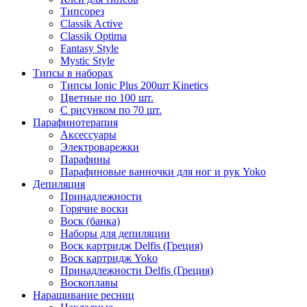
Типсорез
Classik Active
Classik Optima
Fantasy Style
Mystic Style
Типсы в наборах
Типсы Ionic Plus 200шт Kinetics
Цветные по 100 шт.
С рисунком по 70 шт.
Парафинотерапия
Аксессуары
Электроварежки
Парафины
Парафиновые ванночки для ног и рук Yoko
Депиляция
Принадлежности
Горячие воски
Воск (банка)
Наборы для депиляции
Воск картридж Delfis (Греция)
Воск картридж Yoko
Принадлежности Delfis (Греция)
Воскоплавы
Наращивание ресниц