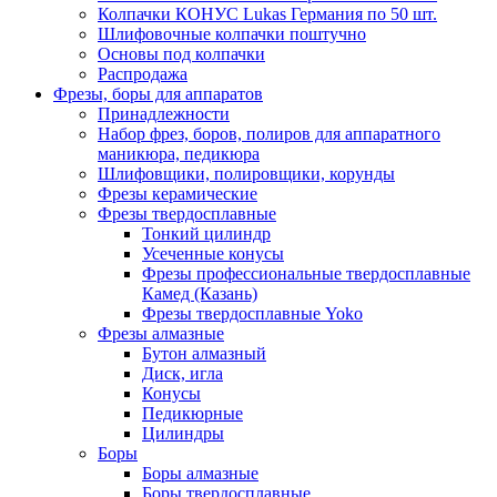
Колпачки КОНУС Lukas Германия по 50 шт.
Шлифовочные колпачки поштучно
Основы под колпачки
Распродажа
Фрезы, боры для аппаратов
Принадлежности
Набор фрез, боров, полиров для аппаратного
маникюра, педикюра
Шлифовщики, полировщики, корунды
Фрезы керамические
Фрезы твердосплавные
Тонкий цилиндр
Усеченные конусы
Фрезы профессиональные твердосплавные
Камед (Казань)
Фрезы твердосплавные Yoko
Фрезы алмазные
Бутон алмазный
Диск, игла
Конусы
Педикюрные
Цилиндры
Боры
Боры алмазные
Боры твердосплавные