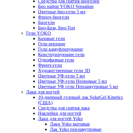
Средства для снятия биогелей
Био набор YOKO Sensation
Цветные био-гели 5 мл
Френч биогели
Биогели
Био-База, Био-Топ
Гели YOKO
Базовые гели
Гели верхние
Гели камуфлирующие
Конструирующие гели
Однофазные гели
Френч-гели
Художественные гели 3D
Цветные УФ-гели 5 мл
Цветные УФ-гели Неоновые 5 мл
Цветные УФ гели Перламутровые 5 мл
Лаки для ногтей
10-дневный гелевый лак SolarGel Kinetics
(США)
Средства для снятия лака
Наклейки для ногтей
Лаки для ногтей Yoko
Лаки Yoko матовые
Лак Yoko перламутровые