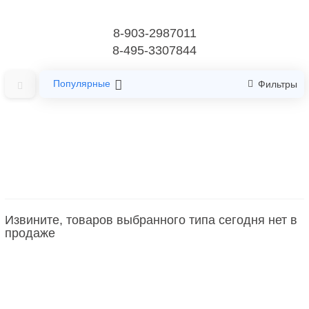
8-903-2987011
8-495-3307844
Популярные
Фильтры
Главная
Фрезы, боры для аппаратов
Боры
Боры твердосплавные
Извините, товаров выбранного типа сегодня нет в
Боры твердосплавные
продаже