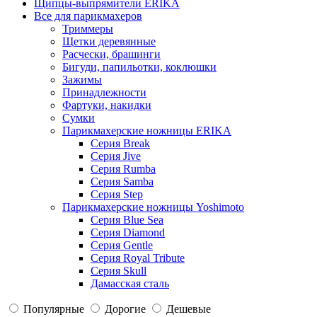
Щипцы-выпрямители ERIKA
Все для парикмахеров
Триммеры
Щетки деревянные
Расчески, брашинги
Бигуди, папильотки, коклюшки
Зажимы
Принадлежности
Фартуки, накидки
Сумки
Парикмахерские ножницы ERIKA
Серия Break
Серия Jive
Серия Rumba
Серия Samba
Серия Step
Парикмахерские ножницы Yoshimoto
Серия Blue Sea
Серия Diamond
Серия Gentle
Серия Royal Tribute
Серия Skull
Дамасская сталь
Популярные
Дорогие
Дешевые