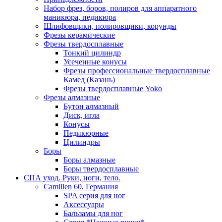
Набор фрез, боров, полиров для аппаратного
маникюра, педикюра
Шлифовщики, полировщики, корунды
Фрезы керамические
Фрезы твердосплавные
Тонкий цилиндр
Усеченные конусы
Фрезы профессиональные твердосплавные
Камед (Казань)
Фрезы твердосплавные Yoko
Фрезы алмазные
Бутон алмазный
Диск, игла
Конусы
Педикюрные
Цилиндры
Боры
Боры алмазные
Боры твердосплавные
СПА уход. Руки, ноги, тело.
Camillen 60, Германия
SPA серия для ног
Аксессуары
Бальзамы для ног