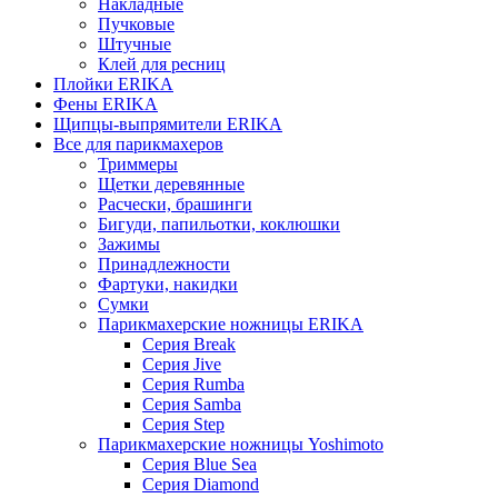
Накладные
Пучковые
Штучные
Клей для ресниц
Плойки ERIKA
Фены ERIKA
Щипцы-выпрямители ERIKA
Все для парикмахеров
Триммеры
Щетки деревянные
Расчески, брашинги
Бигуди, папильотки, коклюшки
Зажимы
Принадлежности
Фартуки, накидки
Сумки
Парикмахерские ножницы ERIKA
Серия Break
Серия Jive
Серия Rumba
Серия Samba
Серия Step
Парикмахерские ножницы Yoshimoto
Серия Blue Sea
Серия Diamond