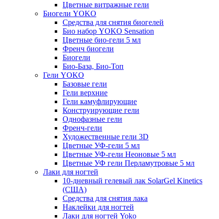
Цветные витражные гели
Биогели YOKO
Средства для снятия биогелей
Био набор YOKO Sensation
Цветные био-гели 5 мл
Френч биогели
Биогели
Био-База, Био-Топ
Гели YOKO
Базовые гели
Гели верхние
Гели камуфлирующие
Конструирующие гели
Однофазные гели
Френч-гели
Художественные гели 3D
Цветные УФ-гели 5 мл
Цветные УФ-гели Неоновые 5 мл
Цветные УФ гели Перламутровые 5 мл
Лаки для ногтей
10-дневный гелевый лак SolarGel Kinetics
(США)
Средства для снятия лака
Наклейки для ногтей
Лаки для ногтей Yoko