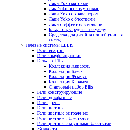
Лаки Yoko матовые
Лак Yoko перламутровые
Лаки Yoko с кракелюром
Лаки Yoko с блестками
Лаки с эффектом металлик
База, Топ, Средства по уходу
Средства для дизайна ногтей (тонкая
кисть)
Гелевые системы ELLIS
Гели база|топ
Гели камуфлирующие
Гель-лак Ellis
Коллекция Акварель
Коллекция Блеск
Коллекция Жемчуг
Коллекция Карамель
Стартовый набор Ellis
Гели конструирующие
Гели однофазные
Гели френч
Гели цветные
Гели цветные витражные
Гели цветные с блестками
Гели цветные с крупными блестками
Жидкости