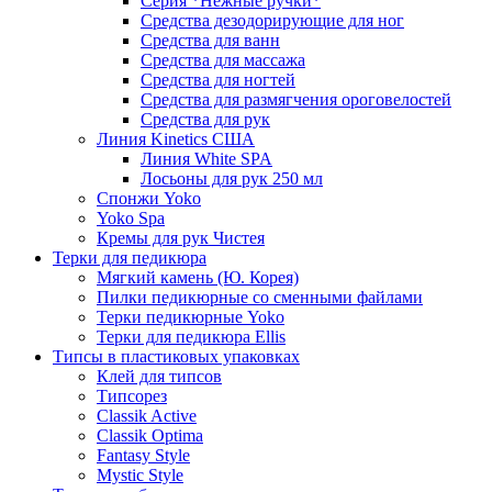
Серия *Нежные ручки*
Средства дезодорирующие для ног
Средства для ванн
Средства для массажа
Средства для ногтей
Средства для размягчения ороговелостей
Средства для рук
Линия Kinetics США
Линия White SPA
Лосьоны для рук 250 мл
Спонжи Yoko
Yoko Spa
Кремы для рук Чистея
Терки для педикюра
Мягкий камень (Ю. Корея)
Пилки педикюрные со сменными файлами
Терки педикюрные Yoko
Терки для педикюра Ellis
Типсы в пластиковых упаковках
Клей для типсов
Типсорез
Classik Active
Classik Optima
Fantasy Style
Mystic Style