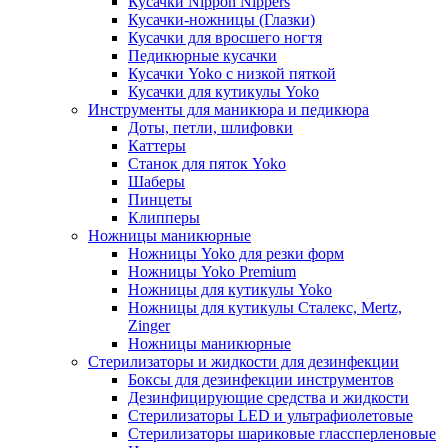
Кусачки Nippon Nippers
Кусачки-ножницы (Глазки)
Кусачки для вросшего ногтя
Педикюрные кусачки
Кусачки Yoko с низкой пяткой
Кусачки для кутикулы Yoko
Инструменты для маникюра и педикюра
Доты, петли, шлифовки
Каттеры
Станок для пяток Yoko
Шаберы
Пинцеты
Клипперы
Ножницы маникюрные
Ножницы Yoko для резки форм
Ножницы Yoko Premium
Ножницы для кутикулы Yoko
Ножницы для кутикулы Сталекс, Mertz,
Zinger
Ножницы маникюрные
Стерилизаторы и жидкости для дезинфекции
Боксы для дезинфекции инструментов
Дезинфицирующие средства и жидкости
Стерилизаторы LED и ультрафиолетовые
Стерилизаторы шариковые глассперленовые