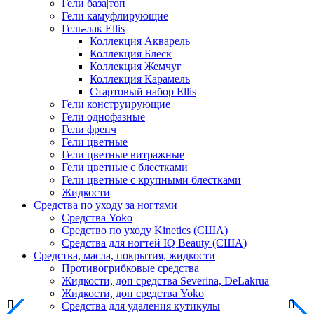
Гели база|топ
Гели камуфлирующие
Гель-лак Ellis
Коллекция Акварель
Коллекция Блеск
Коллекция Жемчуг
Коллекция Карамель
Стартовый набор Ellis
Гели конструирующие
Гели однофазные
Гели френч
Гели цветные
Гели цветные витражные
Гели цветные с блестками
Гели цветные с крупными блестками
Жидкости
Средства по уходу за ногтями
Средства Yoko
Средство по уходу Kinetics (США)
Средства для ногтей IQ Beauty (США)
Средства, масла, покрытия, жидкости
Противогрибковые средства
Жидкости, доп средства Severina, DeLakrua
Жидкости, доп средства Yoko
Средства для удаления кутикулы