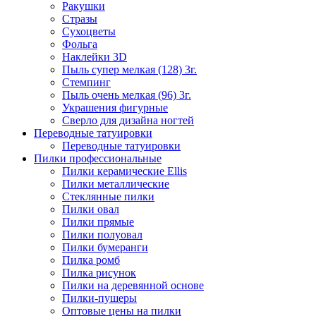
Ракушки
Стразы
Сухоцветы
Фольга
Наклейки 3D
Пыль супер мелкая (128) 3г.
Стемпинг
Пыль очень мелкая (96) 3г.
Украшения фигурные
Сверло для дизайна ногтей
Переводные татуировки
Переводные татуировки
Пилки профессиональные
Пилки керамические Ellis
Пилки металлические
Стеклянные пилки
Пилки овал
Пилки прямые
Пилки полуовал
Пилки бумеранги
Пилка ромб
Пилка рисунок
Пилки на деревянной основе
Пилки-пушеры
Оптовые цены на пилки