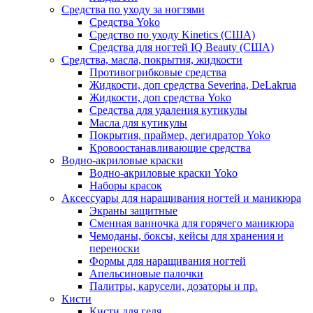
Средства по уходу за ногтями
Средства Yoko
Средство по уходу Kinetics (США)
Средства для ногтей IQ Beauty (США)
Средства, масла, покрытия, жидкости
Противогрибковые средства
Жидкости, доп средства Severina, DeLakrua
Жидкости, доп средства Yoko
Средства для удаления кутикулы
Масла для кутикулы
Покрытия, праймер, дегидратор Yoko
Кровоостанавливающие средства
Водно-акриловые краски
Водно-акриловые краски Yoko
Наборы красок
Аксессуары для наращивания ногтей и маникюра
Экраны защитные
Сменная ванночка для горячего маникюра
Чемоданы, боксы, кейсы для хранения и
переноски
Формы для наращивания ногтей
Апельсиновые палочки
Палитры, карусели, дозаторы и пр.
Кисти
Кисти для геля