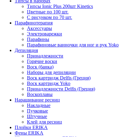
Типсы в наборах
Типсы Ionic Plus 200шт Kinetics
Цветные по 100 шт.
С рисунком по 70 шт.
Парафинотерапия
Аксессуары
Электроварежки
Парафины
Парафиновые ванночки для ног и рук Yoko
Депиляция
Принадлежности
Горячие воски
Воск (банка)
Наборы для депиляции
Воск картридж Delfis (Греция)
Воск картридж Yoko
Принадлежности Delfis (Греция)
Воскоплавы
Наращивание ресниц
Накладные
Пучковые
Штучные
Клей для ресниц
Плойки ERIKA
Фены ERIKA