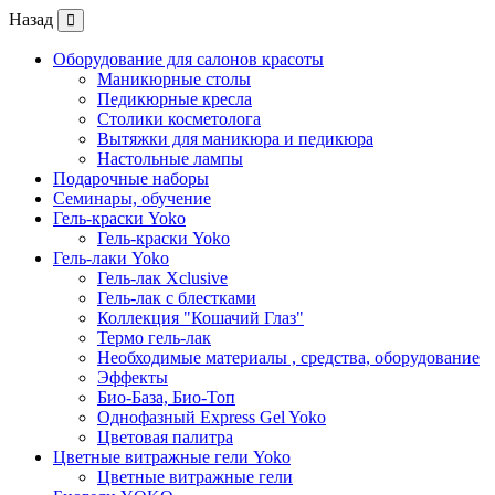
Назад
Оборудование для салонов красоты
Маникюрные столы
Педикюрные кресла
Столики косметолога
Вытяжки для маникюра и педикюра
Настольные лампы
Подарочные наборы
Семинары, обучение
Гель-краски Yoko
Гель-краски Yoko
Гель-лаки Yoko
Гель-лак Xclusive
Гель-лак с блестками
Коллекция "Кошачий Глаз"
Термо гель-лак
Необходимые материалы , средства, оборудование
Эффекты
Био-База, Био-Топ
Однофазный Express Gel Yoko
Цветовая палитра
Цветные витражные гели Yoko
Цветные витражные гели