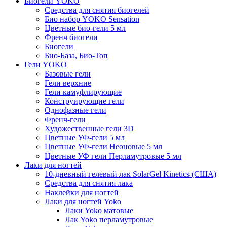
Биогели YOKO
Средства для снятия биогелей
Био набор YOKO Sensation
Цветные био-гели 5 мл
Френч биогели
Биогели
Био-База, Био-Топ
Гели YOKO
Базовые гели
Гели верхние
Гели камуфлирующие
Конструирующие гели
Однофазные гели
Френч-гели
Художественные гели 3D
Цветные УФ-гели 5 мл
Цветные УФ-гели Неоновые 5 мл
Цветные УФ гели Перламутровые 5 мл
Лаки для ногтей
10-дневный гелевый лак SolarGel Kinetics (США)
Средства для снятия лака
Наклейки для ногтей
Лаки для ногтей Yoko
Лаки Yoko матовые
Лак Yoko перламутровые