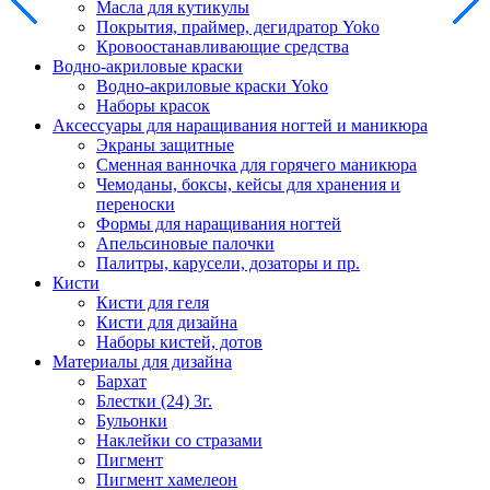
Масла для кутикулы
Покрытия, праймер, дегидратор Yoko
Кровоостанавливающие средства
Водно-акриловые краски
Водно-акриловые краски Yoko
Наборы красок
Аксессуары для наращивания ногтей и маникюра
Экраны защитные
Сменная ванночка для горячего маникюра
Чемоданы, боксы, кейсы для хранения и
переноски
Формы для наращивания ногтей
Апельсиновые палочки
Палитры, карусели, дозаторы и пр.
Кисти
Кисти для геля
Кисти для дизайна
Наборы кистей, дотов
Материалы для дизайна
Бархат
Блестки (24) 3г.
Бульонки
Наклейки со стразами
Пигмент
Пигмент хамелеон