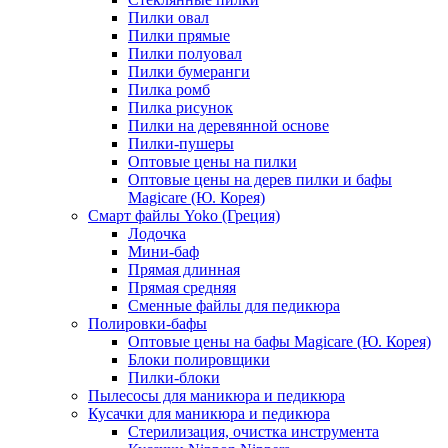
Пилки овал
Пилки прямые
Пилки полуовал
Пилки бумеранги
Пилка ромб
Пилка рисунок
Пилки на деревянной основе
Пилки-пушеры
Оптовые цены на пилки
Оптовые цены на дерев пилки и бафы
Magicare (Ю. Корея)
Смарт файлы Yoko (Греция)
Лодочка
Мини-баф
Прямая длинная
Прямая средняя
Сменные файлы для педикюра
Полировки-бафы
Оптовые цены на бафы Magicare (Ю. Корея)
Блоки полировщики
Пилки-блоки
Пылесосы для маникюра и педикюра
Кусачки для маникюра и педикюра
Стерилизация, очистка инструмента