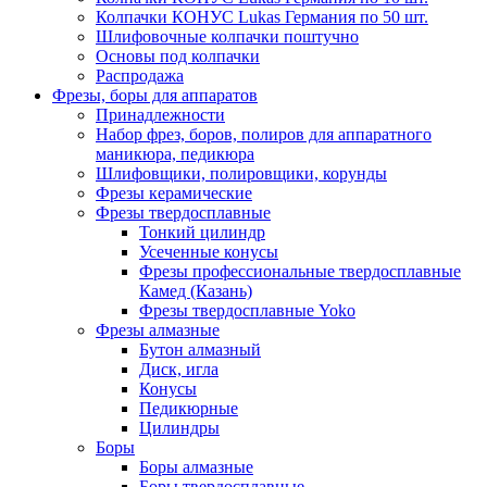
Колпачки КОНУС Lukas Германия по 50 шт.
Шлифовочные колпачки поштучно
Основы под колпачки
Распродажа
Фрезы, боры для аппаратов
Принадлежности
Набор фрез, боров, полиров для аппаратного
маникюра, педикюра
Шлифовщики, полировщики, корунды
Фрезы керамические
Фрезы твердосплавные
Тонкий цилиндр
Усеченные конусы
Фрезы профессиональные твердосплавные
Камед (Казань)
Фрезы твердосплавные Yoko
Фрезы алмазные
Бутон алмазный
Диск, игла
Конусы
Педикюрные
Цилиндры
Боры
Боры алмазные
Боры твердосплавные