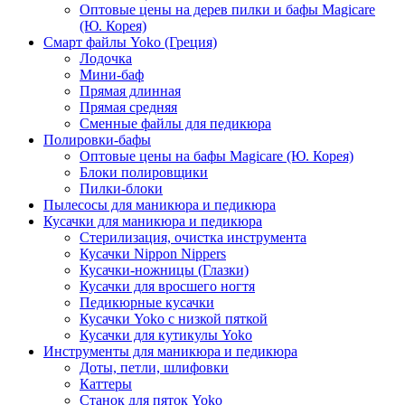
Оптовые цены на дерев пилки и бафы Magicare
(Ю. Корея)
Смарт файлы Yoko (Греция)
Лодочка
Мини-баф
Прямая длинная
Прямая средняя
Сменные файлы для педикюра
Полировки-бафы
Оптовые цены на бафы Magicare (Ю. Корея)
Блоки полировщики
Пилки-блоки
Пылесосы для маникюра и педикюра
Кусачки для маникюра и педикюра
Стерилизация, очистка инструмента
Кусачки Nippon Nippers
Кусачки-ножницы (Глазки)
Кусачки для вросшего ногтя
Педикюрные кусачки
Кусачки Yoko с низкой пяткой
Кусачки для кутикулы Yoko
Инструменты для маникюра и педикюра
Доты, петли, шлифовки
Каттеры
Станок для пяток Yoko