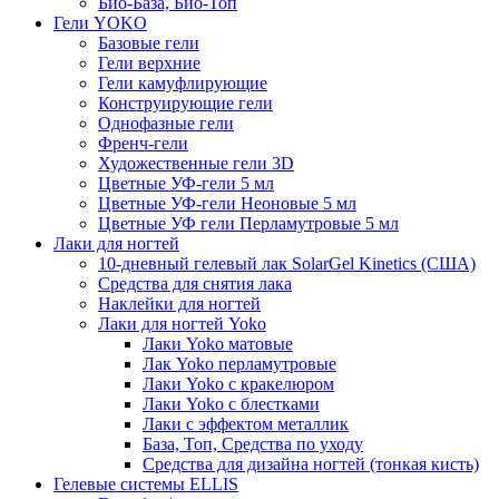
Био-База, Био-Топ
Гели YOKO
Базовые гели
Гели верхние
Гели камуфлирующие
Конструирующие гели
Однофазные гели
Френч-гели
Художественные гели 3D
Цветные УФ-гели 5 мл
Цветные УФ-гели Неоновые 5 мл
Цветные УФ гели Перламутровые 5 мл
Лаки для ногтей
10-дневный гелевый лак SolarGel Kinetics (США)
Средства для снятия лака
Наклейки для ногтей
Лаки для ногтей Yoko
Лаки Yoko матовые
Лак Yoko перламутровые
Лаки Yoko с кракелюром
Лаки Yoko с блестками
Лаки с эффектом металлик
База, Топ, Средства по уходу
Средства для дизайна ногтей (тонкая кисть)
Гелевые системы ELLIS