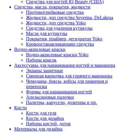
Средства для ногтей IQ Beauty (США)
Средства, масла, покрытия, жидкости
Противогрибковые средства
Жидкости, доп средства Severina, DeLakrua
Жидкости, доп средства Yoko
Средства для удаления кутикулы
Масла для кутикулы
Покрытия, праймер, дегидратор Yoko
Кровоостанавливающие средства
Водно-акриловые краски
Водно-акриловые краски Yoko
Наборы красок
Аксессуары для наращивания ногтей и маникюра
Экраны защитные
Сменная ванночка для горячего маникюра
Чемоданы, боксы, кейсы для хранения и
переноски
Формы для наращивания ногтей
Апельсиновые палочки
Палитры, карусели, дозаторы и пр.
Кисти
Кисти для геля
Кисти для дизайна
Наборы кистей, дотов
Материалы для дизайна