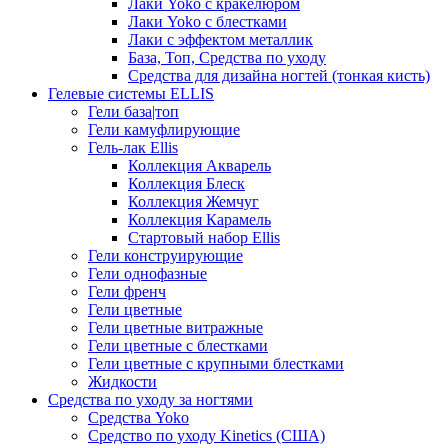
Лаки Yoko с кракелюром
Лаки Yoko с блестками
Лаки с эффектом металлик
База, Топ, Средства по уходу
Средства для дизайна ногтей (тонкая кисть)
Гелевые системы ELLIS
Гели база|топ
Гели камуфлирующие
Гель-лак Ellis
Коллекция Акварель
Коллекция Блеск
Коллекция Жемчуг
Коллекция Карамель
Стартовый набор Ellis
Гели конструирующие
Гели однофазные
Гели френч
Гели цветные
Гели цветные витражные
Гели цветные с блестками
Гели цветные с крупными блестками
Жидкости
Средства по уходу за ногтями
Средства Yoko
Средство по уходу Kinetics (США)