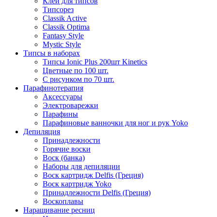
Клей для типсов
Типсорез
Classik Active
Classik Optima
Fantasy Style
Mystic Style
Типсы в наборах
Типсы Ionic Plus 200шт Kinetics
Цветные по 100 шт.
С рисунком по 70 шт.
Парафинотерапия
Аксессуары
Электроварежки
Парафины
Парафиновые ванночки для ног и рук Yoko
Депиляция
Принадлежности
Горячие воски
Воск (банка)
Наборы для депиляции
Воск картридж Delfis (Греция)
Воск картридж Yoko
Принадлежности Delfis (Греция)
Воскоплавы
Наращивание ресниц