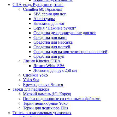
СПА уход. Руки, ноги, тело.
Camillen 60, Германия
SPA серия для ног
Аксессуары
Бальзамы для ног
Серия *Нежные ручки*
Средства дезодорирующие для ног
Средства для ванн
Средства для массажа
Средства для ногтей
Средства для размягчения ороговелостей
Средства для рук
Линия Kinetics США
Линия White SPA
Лосьоны для рук 250 мл
Спонжи Yoko
Yoko Spa
Кремы для рук Чистея
Терки для педикюра
Мягкий камень (Ю. Корея)
Пилки педикюрные со сменными файлами
Терки педикюрные Yoko
Терки для педикюра Ellis
Типсы в пластиковых упаковках