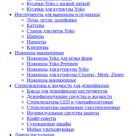
Кусачки Yoko с низкой пяткой
Кусачки для кутикулы Yoko
Инструменты для маникюра и педикюра
Доты, петли, шлифовки
Каттеры
Станок для пяток Yoko
Шаберы
Пинцеты
Клипперы
Ножницы маникюрные
Ножницы Yoko для резки форм
Ножницы Yoko Premium
Ножницы для кутикулы Yoko
Ножницы для кутикулы Сталекс, Mertz, Zinger
Ножницы маникюрные
Стерилизаторы и жидкости для дезинфекции
Боксы для дезинфекции инструментов
Дезинфицирующие средства и жидкости
Стерилизаторы LED и ультрафиолетовые
Стерилизаторы шариковые глассперленовые
Индивидуальные средства защиты
Крафт-пакеты
Сухожаровые шкафы
Мойки ультразвуковые
Лампы настольные