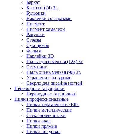
Бархат
Блестки (24) 3г.
Бульонки
Наклейки со стразами
Пигмент
Пигмент хамелеон
Ракушки
Стразы
Сухоцветы
Фольга
Наклейки 3D
Пыль супер мелкая (128) 3г.
Стемпинг
Пыль очень мелкая (96) 3г.
Украшения фигурные
Сверло для дизайна ногтей
Переводные татуировки
Переводные татуировки
Пилки профессиональные
Пилки керамические Ellis
Пилки металлические
Стеклянные пилки
Пилки овал
Пилки прямые
Пилки полуовал