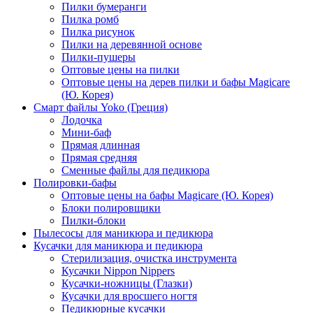
Пилки бумеранги
Пилка ромб
Пилка рисунок
Пилки на деревянной основе
Пилки-пушеры
Оптовые цены на пилки
Оптовые цены на дерев пилки и бафы Magicare
(Ю. Корея)
Смарт файлы Yoko (Греция)
Лодочка
Мини-баф
Прямая длинная
Прямая средняя
Сменные файлы для педикюра
Полировки-бафы
Оптовые цены на бафы Magicare (Ю. Корея)
Блоки полировщики
Пилки-блоки
Пылесосы для маникюра и педикюра
Кусачки для маникюра и педикюра
Стерилизация, очистка инструмента
Кусачки Nippon Nippers
Кусачки-ножницы (Глазки)
Кусачки для вросшего ногтя
Педикюрные кусачки