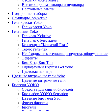
Столики косметолога
Вытяжки для маникюра и педикюра
Настольные лампы
Подарочные наборы
Семинары, обучение
Гель-краски Yoko
Гель-краски Yoko
Гель-лаки Yoko
Гель-лак Xclusive
Гель-лак с блестками
Коллекция "Кошачий Глаз"
Термо гель-лак
Необходимые материалы , средства, оборудование
Эффекты
Био-База, Био-Топ
Однофазный Express Gel Yoko
Цветовая палитра
Цветные витражные гели Yoko
Цветные витражные гели
Биогели YOKO
Средства для снятия биогелей
Био набор YOKO Sensation
Цветные био-гели 5 мл
Френч биогели
Биогели