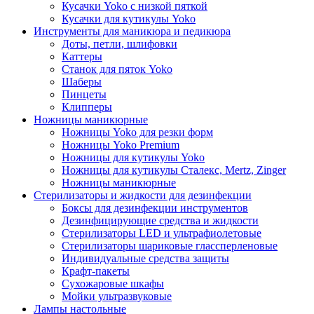
Кусачки Yoko с низкой пяткой
Кусачки для кутикулы Yoko
Инструменты для маникюра и педикюра
Доты, петли, шлифовки
Каттеры
Станок для пяток Yoko
Шаберы
Пинцеты
Клипперы
Ножницы маникюрные
Ножницы Yoko для резки форм
Ножницы Yoko Premium
Ножницы для кутикулы Yoko
Ножницы для кутикулы Сталекс, Mertz, Zinger
Ножницы маникюрные
Стерилизаторы и жидкости для дезинфекции
Боксы для дезинфекции инструментов
Дезинфицирующие средства и жидкости
Стерилизаторы LED и ультрафиолетовые
Стерилизаторы шариковые глассперленовые
Индивидуальные средства защиты
Крафт-пакеты
Сухожаровые шкафы
Мойки ультразвуковые
Лампы настольные