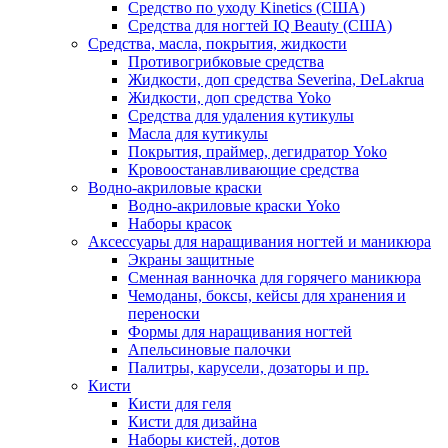
Средство по уходу Kinetics (США)
Средства для ногтей IQ Beauty (США)
Средства, масла, покрытия, жидкости
Противогрибковые средства
Жидкости, доп средства Severina, DeLakrua
Жидкости, доп средства Yoko
Средства для удаления кутикулы
Масла для кутикулы
Покрытия, праймер, дегидратор Yoko
Кровоостанавливающие средства
Водно-акриловые краски
Водно-акриловые краски Yoko
Наборы красок
Аксессуары для наращивания ногтей и маникюра
Экраны защитные
Сменная ванночка для горячего маникюра
Чемоданы, боксы, кейсы для хранения и
переноски
Формы для наращивания ногтей
Апельсиновые палочки
Палитры, карусели, дозаторы и пр.
Кисти
Кисти для геля
Кисти для дизайна
Наборы кистей, дотов