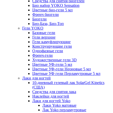
Средства для снятия биогелей
Био набор YOKO Sensation
Цветные био-гели 5 мл
Френч биогели
Биогели
Био-База, Био-Топ
Гели YOKO
Базовые гели
Гели верхние
Гели камуфлирующие
Конструирующие гели
Однофазные гели
Френч-гели
Художественные гели 3D
Цветные УФ-гели 5 мл
Цветные УФ-гели Неоновые 5 мл
Цветные УФ гели Перламутровые 5 мл
Лаки для ногтей
10-дневный гелевый лак SolarGel Kinetics
(США)
Средства для снятия лака
Наклейки для ногтей
Лаки для ногтей Yoko
Лаки Yoko матовые
Лак Yoko перламутровые