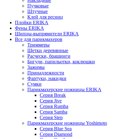
Накладные
Пучковые
Штучные
Клей для ресниц
Плойки ERIKA
Фены ERIKA
Щипцы-выпрямители ERIKA
Все для парикмахеров
Триммеры
Щетки деревянные
Расчески, брашинги
Бигуди, папильотки, коклюшки
Зажимы
Принадлежности
Фартуки, накидки
Сумки
Парикмахерские ножницы ERIKA
Серия Break
Серия Jive
Серия Rumba
Серия Samba
Серия Step
Парикмахерские ножницы Yoshimoto
Серия Blue Sea
Серия Diamond