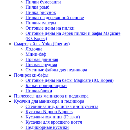
Пилки бумеранги
Пилка ромб
Пилка рисунок
Пилки на деревянной основе
Пилки-пушеры
Оптовые цены на пилки
Оптовые цены на дерев пилки и бафы Magicare
(Ю. Корея)
Смарт файлы Yoko (Греция)
Лодочка
Мини-баф
Прямая длинная
Прямая средняя
Сменные файлы для педикюра
Полировки-бафы
Оптовые цены на бафы Magicare (Ю. Корея)
Блоки полировщики
Пилки-блоки
Пылесосы для маникюра и педикюра
Кусачки для маникюра и педикюра
Стерилизация, очистка инструмента
Кусачки Nippon Nippers
Кусачки-ножницы (Глазки)
Кусачки для вросшего ногтя
Педикюрные кусачки