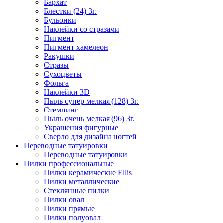
Бархат
Блестки (24) 3г.
Бульонки
Наклейки со стразами
Пигмент
Пигмент хамелеон
Ракушки
Стразы
Сухоцветы
Фольга
Наклейки 3D
Пыль супер мелкая (128) 3г.
Стемпинг
Пыль очень мелкая (96) 3г.
Украшения фигурные
Сверло для дизайна ногтей
Переводные татуировки
Переводные татуировки
Пилки профессиональные
Пилки керамические Ellis
Пилки металлические
Стеклянные пилки
Пилки овал
Пилки прямые
Пилки полуовал