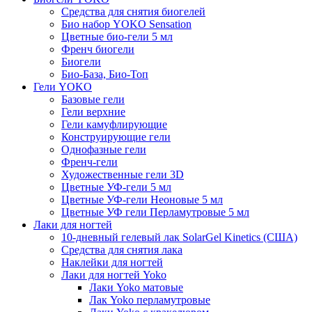
Средства для снятия биогелей
Био набор YOKO Sensation
Цветные био-гели 5 мл
Френч биогели
Биогели
Био-База, Био-Топ
Гели YOKO
Базовые гели
Гели верхние
Гели камуфлирующие
Конструирующие гели
Однофазные гели
Френч-гели
Художественные гели 3D
Цветные УФ-гели 5 мл
Цветные УФ-гели Неоновые 5 мл
Цветные УФ гели Перламутровые 5 мл
Лаки для ногтей
10-дневный гелевый лак SolarGel Kinetics (США)
Средства для снятия лака
Наклейки для ногтей
Лаки для ногтей Yoko
Лаки Yoko матовые
Лак Yoko перламутровые