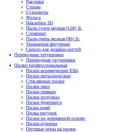
Ракушки
Стразы
Сухоцветы
Фольга
Наклейки 3D
Пыль супер мелкая (128) 3г.
Стемпинг
Пыль очень мелкая (96) 3г.
Украшения фигурные
Сверло для дизайна ногтей
Переводные татуировки
Переводные татуировки
Пилки профессиональные
Пилки керамические Ellis
Пилки металлические
Стеклянные пилки
Пилки овал
Пилки прямые
Пилки полуовал
Пилки бумеранги
Пилка ромб
Пилка рисунок
Пилки на деревянной основе
Пилки-пушеры
Оптовые цены на пилки