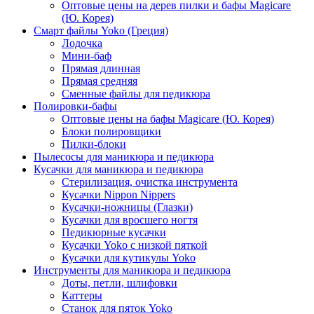
Оптовые цены на дерев пилки и бафы Magicare
(Ю. Корея)
Смарт файлы Yoko (Греция)
Лодочка
Мини-баф
Прямая длинная
Прямая средняя
Сменные файлы для педикюра
Полировки-бафы
Оптовые цены на бафы Magicare (Ю. Корея)
Блоки полировщики
Пилки-блоки
Пылесосы для маникюра и педикюра
Кусачки для маникюра и педикюра
Стерилизация, очистка инструмента
Кусачки Nippon Nippers
Кусачки-ножницы (Глазки)
Кусачки для вросшего ногтя
Педикюрные кусачки
Кусачки Yoko с низкой пяткой
Кусачки для кутикулы Yoko
Инструменты для маникюра и педикюра
Доты, петли, шлифовки
Каттеры
Станок для пяток Yoko