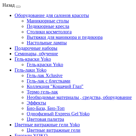
Назад
Оборудование для салонов красоты
Маникюрные столы
Педикюрные кресла
Столики косметолога
Вытяжки для маникюра и педикюра
Настольные лампы
Подарочные наборы
Семинары, обучение
Гель-краски Yoko
Гель-краски Yoko
Гель-лаки Yoko
Гель-лак Xclusive
Гель-лак с блестками
Коллекция "Кошачий Глаз"
Термо гель-лак
Необходимые материалы , средства, оборудование
Эффекты
Био-База, Био-Топ
Однофазный Express Gel Yoko
Цветовая палитра
Цветные витражные гели Yoko
Цветные витражные гели
Биогели YOKO