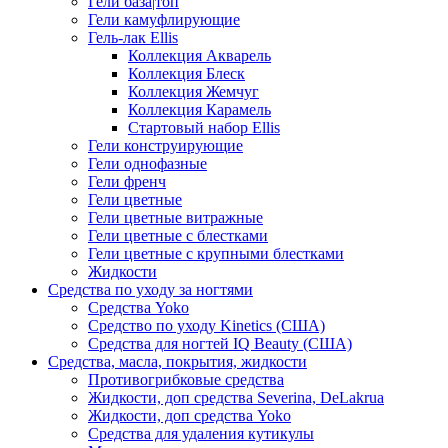
Гели база|топ
Гели камуфлирующие
Гель-лак Ellis
Коллекция Акварель
Коллекция Блеск
Коллекция Жемчуг
Коллекция Карамель
Стартовый набор Ellis
Гели конструирующие
Гели однофазные
Гели френч
Гели цветные
Гели цветные витражные
Гели цветные с блестками
Гели цветные с крупными блестками
Жидкости
Средства по уходу за ногтями
Средства Yoko
Средство по уходу Kinetics (США)
Средства для ногтей IQ Beauty (США)
Средства, масла, покрытия, жидкости
Противогрибковые средства
Жидкости, доп средства Severina, DeLakrua
Жидкости, доп средства Yoko
Средства для удаления кутикулы