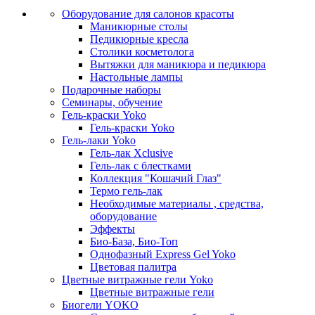
Оборудование для салонов красоты
Маникюрные столы
Педикюрные кресла
Столики косметолога
Вытяжки для маникюра и педикюра
Настольные лампы
Подарочные наборы
Семинары, обучение
Гель-краски Yoko
Гель-краски Yoko
Гель-лаки Yoko
Гель-лак Xclusive
Гель-лак с блестками
Коллекция "Кошачий Глаз"
Термо гель-лак
Необходимые материалы , средства,
оборудование
Эффекты
Био-База, Био-Топ
Однофазный Express Gel Yoko
Цветовая палитра
Цветные витражные гели Yoko
Цветные витражные гели
Биогели YOKO