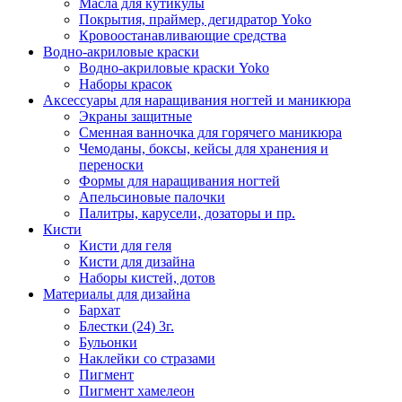
Масла для кутикулы
Покрытия, праймер, дегидратор Yoko
Кровоостанавливающие средства
Водно-акриловые краски
Водно-акриловые краски Yoko
Наборы красок
Аксессуары для наращивания ногтей и маникюра
Экраны защитные
Сменная ванночка для горячего маникюра
Чемоданы, боксы, кейсы для хранения и
переноски
Формы для наращивания ногтей
Апельсиновые палочки
Палитры, карусели, дозаторы и пр.
Кисти
Кисти для геля
Кисти для дизайна
Наборы кистей, дотов
Материалы для дизайна
Бархат
Блестки (24) 3г.
Бульонки
Наклейки со стразами
Пигмент
Пигмент хамелеон