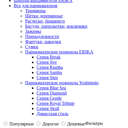
Щипцы-выпрямители ERIKA
Все для парикмахеров
Триммеры
Щетки деревянные
Расчески, брашинги
Бигуди, папильотки, коклюшки
Зажимы
Принадлежности
Фартуки, накидки
Сумки
Парикмахерские ножницы ERIKA
Серия Break
Серия Jive
Серия Rumba
Серия Samba
Серия Step
Парикмахерские ножницы Yoshimoto
Серия Blue Sea
Серия Diamond
Серия Gentle
Серия Royal Tribute
Серия Skull
Дамасская сталь
Фильтры
Популярные
Дорогие
Дешевые