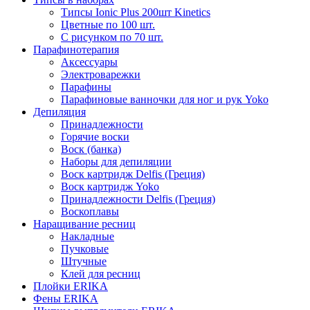
Типсы Ionic Plus 200шт Kinetics
Цветные по 100 шт.
С рисунком по 70 шт.
Парафинотерапия
Аксессуары
Электроварежки
Парафины
Парафиновые ванночки для ног и рук Yoko
Депиляция
Принадлежности
Горячие воски
Воск (банка)
Наборы для депиляции
Воск картридж Delfis (Греция)
Воск картридж Yoko
Принадлежности Delfis (Греция)
Воскоплавы
Наращивание ресниц
Накладные
Пучковые
Штучные
Клей для ресниц
Плойки ERIKA
Фены ERIKA