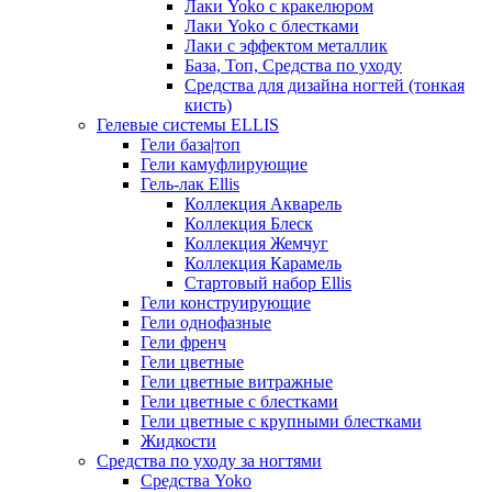
Лаки Yoko с кракелюром
Лаки Yoko с блестками
Лаки с эффектом металлик
База, Топ, Средства по уходу
Средства для дизайна ногтей (тонкая
кисть)
Гелевые системы ELLIS
Гели база|топ
Гели камуфлирующие
Гель-лак Ellis
Коллекция Акварель
Коллекция Блеск
Коллекция Жемчуг
Коллекция Карамель
Стартовый набор Ellis
Гели конструирующие
Гели однофазные
Гели френч
Гели цветные
Гели цветные витражные
Гели цветные с блестками
Гели цветные с крупными блестками
Жидкости
Средства по уходу за ногтями
Средства Yoko