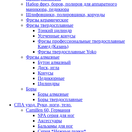
Набор фрез, боров, полиров для аппаратного
маникюра, педикюра
Шлифовщики, полировщики, корунды
Фрезы керамические
Фрезы твердосплавные
Тонкий цилиндр
Усеченные конусы
Фрезы профессиональные твердосплавные
Камед (Казань)
Фрезы твердосплавные Yoko
Фрезы алмазные
Бутон алмазный
Диск, игла
Конусы
Педикюрные
Цилиндры
Боры
Боры алмазные
Боры твердосплавные
СПА уход. Руки, ноги, тело.
Camillen 60, Германия
SPA серия для ног
Аксессуары
Бальзамы для ног
Серия *Нежные ручки*