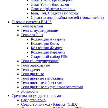
Лаки Yoko с кракелюром
Лаки Yoko с блестками
Лаки с эффектом металлик
База, Топ, Средства по уходу
Средства для дизайна ногтей (тонкая кисть)
Гелевые системы ELLIS
Гели база|топ
Гели камуфлирующие
Гель-лак Ellis
Коллекция Акварель
Коллекция Блеск
Коллекция Жемчуг
Коллекция Карамель
Стартовый набор Ellis
Гели конструирующие
Гели однофазные
Гели френч
Гели цветные
Гели цветные витражные
Гели цветные с блестками
Гели цветные с крупными блестками
Жидкости
Средства по уходу за ногтями
Средства Yoko
Средство по уходу Kinetics (США)