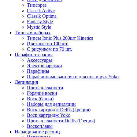
Типсорез
Classik Active
Classik Optima
Fantasy Style
Mystic Style
Типсы в наборах
Типсы Ionic Plus 200шт Kinetics
Цветные по 100 шт.
С рисунком по 70 шт.
Парафинотерапия
Аксессуары
Электроварежки
Парафины
Парафиновые ванночки для ног и рук Yoko
Депиляция
Принадлежности
Горячие воски
Воск (банка)
Наборы для депиляции
Воск картридж Delfis (Греция)
Воск картридж Yoko
Принадлежности Delfis (Греция)
Воскоплавы
Наращивание ресниц