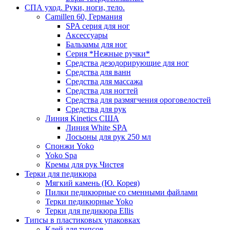
СПА уход. Руки, ноги, тело.
Camillen 60, Германия
SPA серия для ног
Аксессуары
Бальзамы для ног
Серия *Нежные ручки*
Средства дезодорирующие для ног
Средства для ванн
Средства для массажа
Средства для ногтей
Средства для размягчения ороговелостей
Средства для рук
Линия Kinetics США
Линия White SPA
Лосьоны для рук 250 мл
Спонжи Yoko
Yoko Spa
Кремы для рук Чистея
Терки для педикюра
Мягкий камень (Ю. Корея)
Пилки педикюрные со сменными файлами
Терки педикюрные Yoko
Терки для педикюра Ellis
Типсы в пластиковых упаковках
Клей для типсов