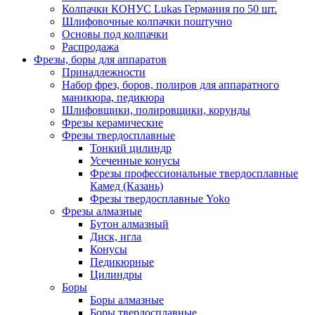
Колпачки КОНУС Lukas Германия по 50 шт.
Шлифовочные колпачки поштучно
Основы под колпачки
Распродажа
Фрезы, боры для аппаратов
Принадлежности
Набор фрез, боров, полиров для аппаратного
маникюра, педикюра
Шлифовщики, полировщики, корунды
Фрезы керамические
Фрезы твердосплавные
Тонкий цилиндр
Усеченные конусы
Фрезы профессиональные твердосплавные
Камед (Казань)
Фрезы твердосплавные Yoko
Фрезы алмазные
Бутон алмазный
Диск, игла
Конусы
Педикюрные
Цилиндры
Боры
Боры алмазные
Боры твердосплавные