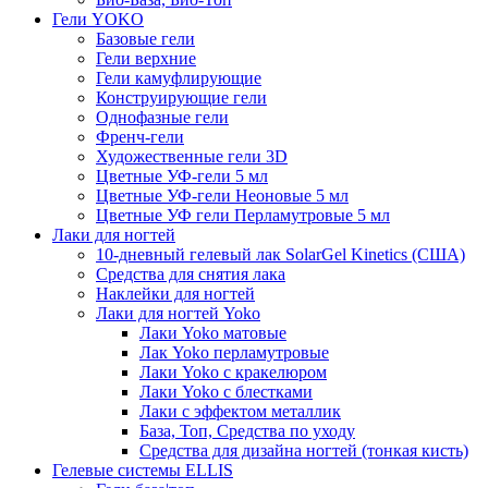
Гели YOKO
Базовые гели
Гели верхние
Гели камуфлирующие
Конструирующие гели
Однофазные гели
Френч-гели
Художественные гели 3D
Цветные УФ-гели 5 мл
Цветные УФ-гели Неоновые 5 мл
Цветные УФ гели Перламутровые 5 мл
Лаки для ногтей
10-дневный гелевый лак SolarGel Kinetics (США)
Средства для снятия лака
Наклейки для ногтей
Лаки для ногтей Yoko
Лаки Yoko матовые
Лак Yoko перламутровые
Лаки Yoko с кракелюром
Лаки Yoko с блестками
Лаки с эффектом металлик
База, Топ, Средства по уходу
Средства для дизайна ногтей (тонкая кисть)
Гелевые системы ELLIS