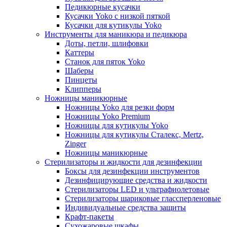
Педикюрные кусачки
Кусачки Yoko с низкой пяткой
Кусачки для кутикулы Yoko
Инструменты для маникюра и педикюра
Доты, петли, шлифовки
Каттеры
Станок для пяток Yoko
Шаберы
Пинцеты
Клипперы
Ножницы маникюрные
Ножницы Yoko для резки форм
Ножницы Yoko Premium
Ножницы для кутикулы Yoko
Ножницы для кутикулы Сталекс, Mertz,
Zinger
Ножницы маникюрные
Стерилизаторы и жидкости для дезинфекции
Боксы для дезинфекции инструментов
Дезинфицирующие средства и жидкости
Стерилизаторы LED и ультрафиолетовые
Стерилизаторы шариковые глассперленовые
Индивидуальные средства защиты
Крафт-пакеты
Сухожаровые шкафы