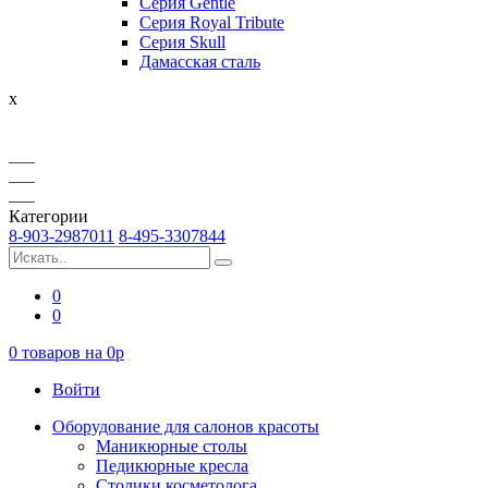
Серия Gentle
Серия Royal Tribute
Серия Skull
Дамасская сталь
x
Категории
8-903-2987011
8-495-3307844
0
0
0
товаров на
0
p
Войти
Оборудование для салонов красоты
Маникюрные столы
Педикюрные кресла
Столики косметолога