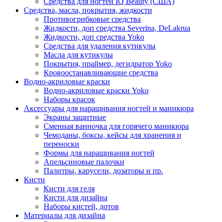
Средства для ногтей IQ Beauty (США)
Средства, масла, покрытия, жидкости
Противогрибковые средства
Жидкости, доп средства Severina, DeLakrua
Жидкости, доп средства Yoko
Средства для удаления кутикулы
Масла для кутикулы
Покрытия, праймер, дегидратор Yoko
Кровоостанавливающие средства
Водно-акриловые краски
Водно-акриловые краски Yoko
Наборы красок
Аксессуары для наращивания ногтей и маникюра
Экраны защитные
Сменная ванночка для горячего маникюра
Чемоданы, боксы, кейсы для хранения и
переноски
Формы для наращивания ногтей
Апельсиновые палочки
Палитры, карусели, дозаторы и пр.
Кисти
Кисти для геля
Кисти для дизайна
Наборы кистей, дотов
Материалы для дизайна