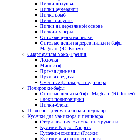
Пилки полуовал
Пилки бумеранги
Пилка ромб
Пилка рисунок
Пилки на деревянной основе
Пилки-пушеры
Оптовые цены на пилки
Оптовые цены на дерев пилки и бафы
Magicare (Ю. Корея)
Смарт файлы Yoko (Греция)
Лодочка
Мини-баф
Прямая длинная
Прямая средняя
Сменные файлы для педикюра
Полировки-бафы
Оптовые цены на бафы Magicare (Ю. Корея)
Блоки полировщики
Пилки-блоки
Пылесосы для маникюра и педикюра
Кусачки для маникюра и педикюра
Стерилизация, очистка инструмента
Кусачки Nippon Nippers
Кусачки-ножницы (Глазки)
Кусачки для вросшего ногтя