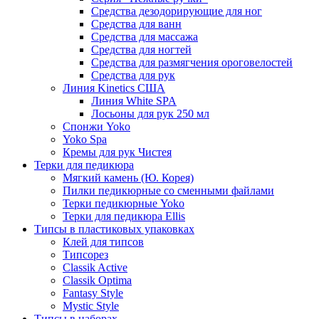
Средства дезодорирующие для ног
Средства для ванн
Средства для массажа
Средства для ногтей
Средства для размягчения ороговелостей
Средства для рук
Линия Kinetics США
Линия White SPA
Лосьоны для рук 250 мл
Спонжи Yoko
Yoko Spa
Кремы для рук Чистея
Терки для педикюра
Мягкий камень (Ю. Корея)
Пилки педикюрные со сменными файлами
Терки педикюрные Yoko
Терки для педикюра Ellis
Типсы в пластиковых упаковках
Клей для типсов
Типсорез
Classik Active
Classik Optima
Fantasy Style
Mystic Style
Типсы в наборах