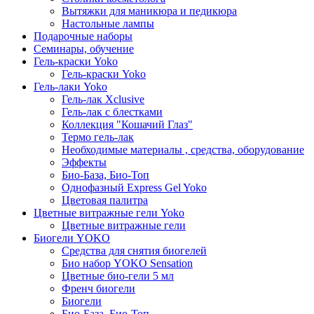
Вытяжки для маникюра и педикюра
Настольные лампы
Подарочные наборы
Семинары, обучение
Гель-краски Yoko
Гель-краски Yoko
Гель-лаки Yoko
Гель-лак Xclusive
Гель-лак с блестками
Коллекция "Кошачий Глаз"
Термо гель-лак
Необходимые материалы , средства, оборудование
Эффекты
Био-База, Био-Топ
Однофазный Express Gel Yoko
Цветовая палитра
Цветные витражные гели Yoko
Цветные витражные гели
Биогели YOKO
Средства для снятия биогелей
Био набор YOKO Sensation
Цветные био-гели 5 мл
Френч биогели
Биогели
Био-База, Био-Топ