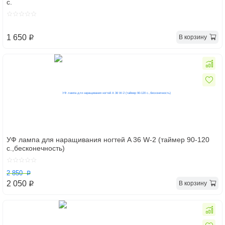
с.
1 650
В корзину
p
УФ лампа для наращивания ногтей A 36 W-2 (таймер 90-120
с.,бесконечность)
2 850
p
2 050
В корзину
p