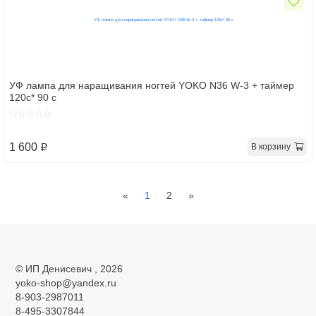
УФ лампа для наращивания ногтей YOKO N36 W-3 + таймер
120с* 90 с
1 600
В корзину
p
Previous
Next
«
1
2
»
©
ИП Денисевич
, 2026
yoko-shop@yandex.ru
8-903-2987011
8-495-3307844