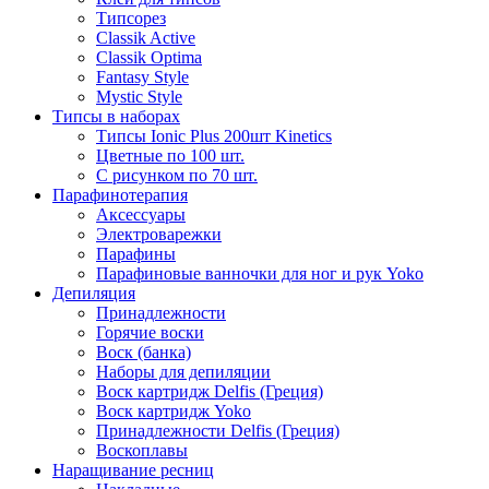
Типсорез
Classik Active
Classik Optima
Fantasy Style
Mystic Style
Типсы в наборах
Типсы Ionic Plus 200шт Kinetics
Цветные по 100 шт.
С рисунком по 70 шт.
Парафинотерапия
Аксессуары
Электроварежки
Парафины
Парафиновые ванночки для ног и рук Yoko
Депиляция
Принадлежности
Горячие воски
Воск (банка)
Наборы для депиляции
Воск картридж Delfis (Греция)
Воск картридж Yoko
Принадлежности Delfis (Греция)
Воскоплавы
Наращивание ресниц