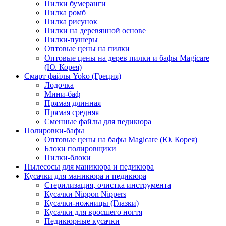
Пилки бумеранги
Пилка ромб
Пилка рисунок
Пилки на деревянной основе
Пилки-пушеры
Оптовые цены на пилки
Оптовые цены на дерев пилки и бафы Magicare
(Ю. Корея)
Смарт файлы Yoko (Греция)
Лодочка
Мини-баф
Прямая длинная
Прямая средняя
Сменные файлы для педикюра
Полировки-бафы
Оптовые цены на бафы Magicare (Ю. Корея)
Блоки полировщики
Пилки-блоки
Пылесосы для маникюра и педикюра
Кусачки для маникюра и педикюра
Стерилизация, очистка инструмента
Кусачки Nippon Nippers
Кусачки-ножницы (Глазки)
Кусачки для вросшего ногтя
Педикюрные кусачки