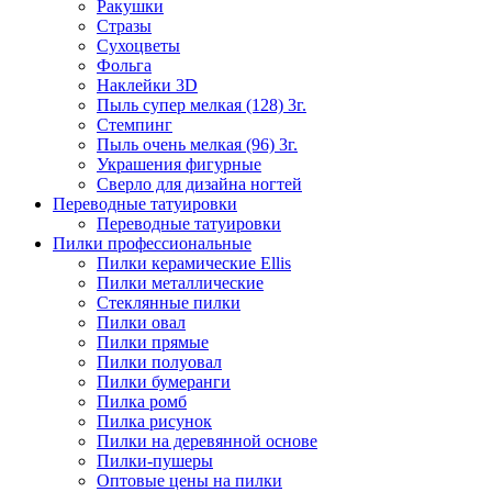
Ракушки
Стразы
Сухоцветы
Фольга
Наклейки 3D
Пыль супер мелкая (128) 3г.
Стемпинг
Пыль очень мелкая (96) 3г.
Украшения фигурные
Сверло для дизайна ногтей
Переводные татуировки
Переводные татуировки
Пилки профессиональные
Пилки керамические Ellis
Пилки металлические
Стеклянные пилки
Пилки овал
Пилки прямые
Пилки полуовал
Пилки бумеранги
Пилка ромб
Пилка рисунок
Пилки на деревянной основе
Пилки-пушеры
Оптовые цены на пилки