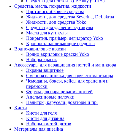
Средства для ногтей IQ Beauty (США)
Средства, масла, покрытия, жидкости
Противогрибковые средства
Жидкости, доп средства Severina, DeLakrua
Жидкости, доп средства Yoko
Средства для удаления кутикулы
Масла для кутикулы
Покрытия, праймер, дегидратор Yoko
Кровоостанавливающие средства
Водно-акриловые краски
Водно-акриловые краски Yoko
Наборы красок
Аксессуары для наращивания ногтей и маникюра
Экраны защитные
Сменная ванночка для горячего маникюра
Чемоданы, боксы, кейсы для хранения и
переноски
Формы для наращивания ногтей
Апельсиновые палочки
Палитры, карусели, дозаторы и пр.
Кисти
Кисти для геля
Кисти для дизайна
Наборы кистей, дотов
Материалы для дизайна