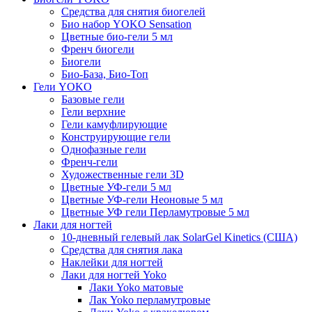
Средства для снятия биогелей
Био набор YOKO Sensation
Цветные био-гели 5 мл
Френч биогели
Биогели
Био-База, Био-Топ
Гели YOKO
Базовые гели
Гели верхние
Гели камуфлирующие
Конструирующие гели
Однофазные гели
Френч-гели
Художественные гели 3D
Цветные УФ-гели 5 мл
Цветные УФ-гели Неоновые 5 мл
Цветные УФ гели Перламутровые 5 мл
Лаки для ногтей
10-дневный гелевый лак SolarGel Kinetics (США)
Средства для снятия лака
Наклейки для ногтей
Лаки для ногтей Yoko
Лаки Yoko матовые
Лак Yoko перламутровые