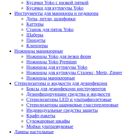
Кусачки Yoko с низкой пяткой
Кусачки для кутикулы Yoko
Инструменты для маникюра и педикюра
Доты, петли, шлифовки
Каттеры
Станок для пяток Yoko
Шаберы
Пинцеты
Клипперы
Ножницы маникюрные
Ножницы Yoko для резки форм
Ножницы Yoko Premium
Ножницы для кутикулы Yoko
Ножницы для кутикулы Сталекс, Mertz, Zinger
Ножницы маникюрные
Стерилизаторы и жидкости для дезинфекции
Боксы для дезинфекции инструментов
Дезинфицирующие средства и жидкости
Стерилизаторы LED и ультрафиолетовые
Стерилизаторы шариковые глассперленовые
Индивидуальные средства защиты
Крафт-пакеты
Сухожаровые шкафы
Мойки ультразвуковые
Лампы настольные