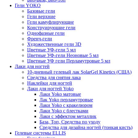
Гели YOKO
Базовые гели
Гели верхние
Гели камуфлирующие
Конструирующие гели
Однофазные гели
Френч-гели
Художественные гели 3D
Цветные УФ-гели 5 мл
Цветные УФ-гели Неоновые 5 мл
Цветные УФ гели Перламутровые 5 мл
Лаки для ногтей
10-дневный гелевый лак SolarGel Kinetics (США)
Средства для снятия лака
Наклейки для ногтей
Лаки для ногтей Yoko
Лаки Yoko матовые
Лак Yoko перламутровые
Лаки Yoko с кракелюром
Лаки Yoko с блестками
Лаки с эффектом металлик
База, Топ, Средства по уходу
Средства для дизайна ногтей (тонкая кисть)
Гелевые системы ELLIS