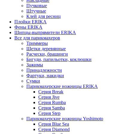
Накладные
Пучковые
Штучные
Клей для ресниц
Плойки ERIKA
Фены ERIKA
Щипцы-выпрямители ERIKA
Все для парикмахеров
Триммеры
Щетки деревянные
Расчески, брашинги
Бигуди, папильотки, коклюшки
Зажимы
Принадлежности
Фартуки, накидки
Сумки
Парикмахерские ножницы ERIKA
Серия Break
Серия Jive
Серия Rumba
Серия Samba
Серия Step
Парикмахерские ножницы Yoshimoto
Серия Blue Sea
Серия Diamond