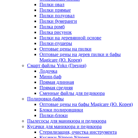
Пилки овал
Пилки прямые
Пилки полуовал
Пилки бумеранги
Пилка ромб
Пилка рисунок
Пилки на деревянной основе
Пилки-пушеры
Оптовые цены на пилки
Оптовые цены на дерев пилки и бафы
Magicare (Ю. Корея)
Смарт файлы Yoko (Греция)
Лодочка
Мини-баф
Прямая длинная
Прямая средняя
Сменные файлы для педикюра
Полировки-бафы
Оптовые цены на бафы Magicare (Ю. Корея)
Блоки полировщики
Пилки-блоки
Пылесосы для маникюра и педикюра
Кусачки для маникюра и педикюра
Стерилизация, очистка инструмента
Кусачки Nippon Nippers