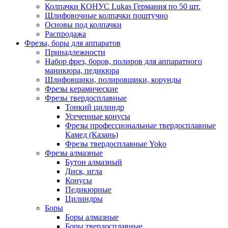
Колпачки КОНУС Lukas Германия по 50 шт.
Шлифовочные колпачки поштучно
Основы под колпачки
Распродажа
Фрезы, боры для аппаратов
Принадлежности
Набор фрез, боров, полиров для аппаратного
маникюра, педикюра
Шлифовщики, полировщики, корунды
Фрезы керамические
Фрезы твердосплавные
Тонкий цилиндр
Усеченные конусы
Фрезы профессиональные твердосплавные
Камед (Казань)
Фрезы твердосплавные Yoko
Фрезы алмазные
Бутон алмазный
Диск, игла
Конусы
Педикюрные
Цилиндры
Боры
Боры алмазные
Боры твердосплавные