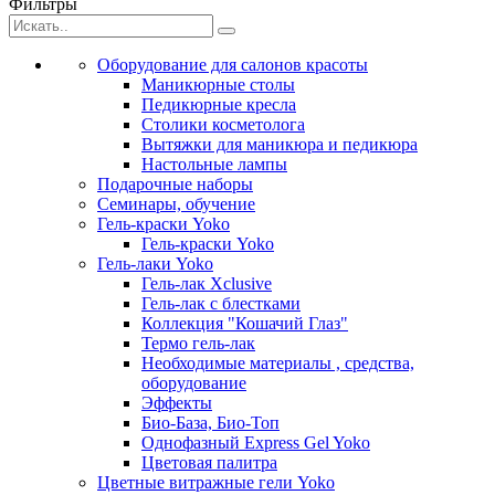
Фильтры
Оборудование для салонов красоты
Маникюрные столы
Педикюрные кресла
Столики косметолога
Вытяжки для маникюра и педикюра
Настольные лампы
Подарочные наборы
Семинары, обучение
Гель-краски Yoko
Гель-краски Yoko
Гель-лаки Yoko
Гель-лак Xclusive
Гель-лак с блестками
Коллекция "Кошачий Глаз"
Термо гель-лак
Необходимые материалы , средства,
оборудование
Эффекты
Био-База, Био-Топ
Однофазный Express Gel Yoko
Цветовая палитра
Цветные витражные гели Yoko