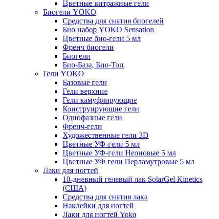
Цветные витражные гели
Биогели YOKO
Средства для снятия биогелей
Био набор YOKO Sensation
Цветные био-гели 5 мл
Френч биогели
Биогели
Био-База, Био-Топ
Гели YOKO
Базовые гели
Гели верхние
Гели камуфлирующие
Конструирующие гели
Однофазные гели
Френч-гели
Художественные гели 3D
Цветные УФ-гели 5 мл
Цветные УФ-гели Неоновые 5 мл
Цветные УФ гели Перламутровые 5 мл
Лаки для ногтей
10-дневный гелевый лак SolarGel Kinetics
(США)
Средства для снятия лака
Наклейки для ногтей
Лаки для ногтей Yoko