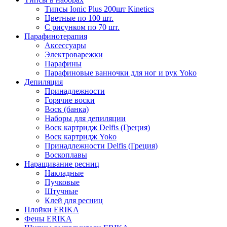
Типсы Ionic Plus 200шт Kinetics
Цветные по 100 шт.
С рисунком по 70 шт.
Парафинотерапия
Аксессуары
Электроварежки
Парафины
Парафиновые ванночки для ног и рук Yoko
Депиляция
Принадлежности
Горячие воски
Воск (банка)
Наборы для депиляции
Воск картридж Delfis (Греция)
Воск картридж Yoko
Принадлежности Delfis (Греция)
Воскоплавы
Наращивание ресниц
Накладные
Пучковые
Штучные
Клей для ресниц
Плойки ERIKA
Фены ERIKA