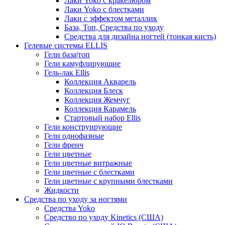
Лаки Yoko с кракелюром
Лаки Yoko с блестками
Лаки с эффектом металлик
База, Топ, Средства по уходу
Средства для дизайна ногтей (тонкая кисть)
Гелевые системы ELLIS
Гели база|топ
Гели камуфлирующие
Гель-лак Ellis
Коллекция Акварель
Коллекция Блеск
Коллекция Жемчуг
Коллекция Карамель
Стартовый набор Ellis
Гели конструирующие
Гели однофазные
Гели френч
Гели цветные
Гели цветные витражные
Гели цветные с блестками
Гели цветные с крупными блестками
Жидкости
Средства по уходу за ногтями
Средства Yoko
Средство по уходу Kinetics (США)