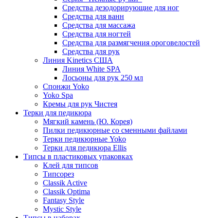
Средства дезодорирующие для ног
Средства для ванн
Средства для массажа
Средства для ногтей
Средства для размягчения ороговелостей
Средства для рук
Линия Kinetics США
Линия White SPA
Лосьоны для рук 250 мл
Спонжи Yoko
Yoko Spa
Кремы для рук Чистея
Терки для педикюра
Мягкий камень (Ю. Корея)
Пилки педикюрные со сменными файлами
Терки педикюрные Yoko
Терки для педикюра Ellis
Типсы в пластиковых упаковках
Клей для типсов
Типсорез
Classik Active
Classik Optima
Fantasy Style
Mystic Style
Типсы в наборах