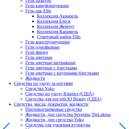
Гели база|топ
Гели камуфлирующие
Гель-лак Ellis
Коллекция Акварель
Коллекция Блеск
Коллекция Жемчуг
Коллекция Карамель
Стартовый набор Ellis
Гели конструирующие
Гели однофазные
Гели френч
Гели цветные
Гели цветные витражные
Гели цветные с блестками
Гели цветные с крупными блестками
Жидкости
Средства по уходу за ногтями
Средства Yoko
Средство по уходу Kinetics (США)
Средства для ногтей IQ Beauty (США)
Средства, масла, покрытия, жидкости
Противогрибковые средства
Жидкости, доп средства Severina, DeLakrua
Жидкости, доп средства Yoko
Средства для удаления кутикулы