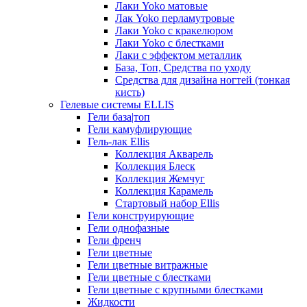
Лаки Yoko матовые
Лак Yoko перламутровые
Лаки Yoko с кракелюром
Лаки Yoko с блестками
Лаки с эффектом металлик
База, Топ, Средства по уходу
Средства для дизайна ногтей (тонкая
кисть)
Гелевые системы ELLIS
Гели база|топ
Гели камуфлирующие
Гель-лак Ellis
Коллекция Акварель
Коллекция Блеск
Коллекция Жемчуг
Коллекция Карамель
Стартовый набор Ellis
Гели конструирующие
Гели однофазные
Гели френч
Гели цветные
Гели цветные витражные
Гели цветные с блестками
Гели цветные с крупными блестками
Жидкости