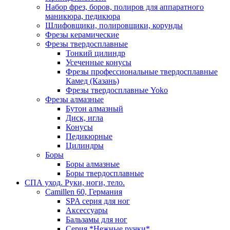
Набор фрез, боров, полиров для аппаратного
маникюра, педикюра
Шлифовщики, полировщики, корунды
Фрезы керамические
Фрезы твердосплавные
Тонкий цилиндр
Усеченные конусы
Фрезы профессиональные твердосплавные
Камед (Казань)
Фрезы твердосплавные Yoko
Фрезы алмазные
Бутон алмазный
Диск, игла
Конусы
Педикюрные
Цилиндры
Боры
Боры алмазные
Боры твердосплавные
СПА уход. Руки, ноги, тело.
Camillen 60, Германия
SPA серия для ног
Аксессуары
Бальзамы для ног
Серия *Нежные ручки*