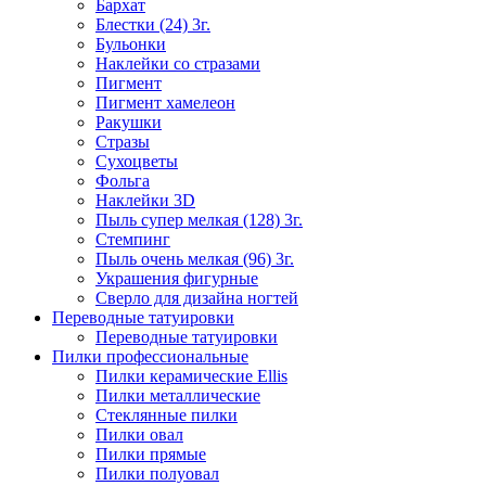
Бархат
Блестки (24) 3г.
Бульонки
Наклейки со стразами
Пигмент
Пигмент хамелеон
Ракушки
Стразы
Сухоцветы
Фольга
Наклейки 3D
Пыль супер мелкая (128) 3г.
Стемпинг
Пыль очень мелкая (96) 3г.
Украшения фигурные
Сверло для дизайна ногтей
Переводные татуировки
Переводные татуировки
Пилки профессиональные
Пилки керамические Ellis
Пилки металлические
Стеклянные пилки
Пилки овал
Пилки прямые
Пилки полуовал