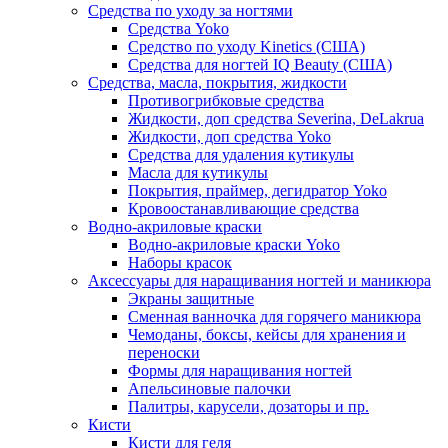
Средства по уходу за ногтями
Средства Yoko
Средство по уходу Kinetics (США)
Средства для ногтей IQ Beauty (США)
Средства, масла, покрытия, жидкости
Противогрибковые средства
Жидкости, доп средства Severina, DeLakrua
Жидкости, доп средства Yoko
Средства для удаления кутикулы
Масла для кутикулы
Покрытия, праймер, дегидратор Yoko
Кровоостанавливающие средства
Водно-акриловые краски
Водно-акриловые краски Yoko
Наборы красок
Аксессуары для наращивания ногтей и маникюра
Экраны защитные
Сменная ванночка для горячего маникюра
Чемоданы, боксы, кейсы для хранения и
переноски
Формы для наращивания ногтей
Апельсиновые палочки
Палитры, карусели, дозаторы и пр.
Кисти
Кисти для геля