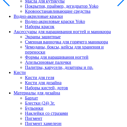
Масла для кутикулы
Покрытия, праймер, дегидратор Yoko
Кровоостанавливающие средства
Водно-акриловые краски
Водно-акриловые краски Yoko
Наборы красок
Аксессуары для наращивания ногтей и маникюра
Экраны защитные
Сменная ванночка для горячего маникюра
Чемоданы, боксы, кейсы для хранения и
переноски
Формы для наращивания ногтей
Апельсиновые палочки
Палитры, карусели, дозаторы и пр.
Кисти
Кисти для геля
Кисти для дизайна
Наборы кистей, дотов
Материалы для дизайна
Бархат
Блестки (24) 3г.
Бульонки
Наклейки со стразами
Пигмент
Пигмент хамелеон