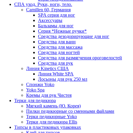
СПА уход. Руки, ноги, тело.
Camillen 60, Германия
SPA серия для ног
Аксессуары
Бальзамы для ног
Серия *Нежные ручки*
Средства дезодорирующие для ног
Средства для ванн
Средства для массажа
Средства для ногтей
Средства для размягчения ороговелостей
Средства для рук
Линия Kinetics США
Линия White SPA
Лосьоны для рук 250 мл
Спонжи Yoko
Yoko Spa
Кремы для рук Чистея
Терки для педикюра
Мягкий камень (Ю. Корея)
Пилки педикюрные со сменными файлами
Терки педикюрные Yoko
Терки для педикюра Ellis
Типсы в пластиковых упаковках
Клей для типсов