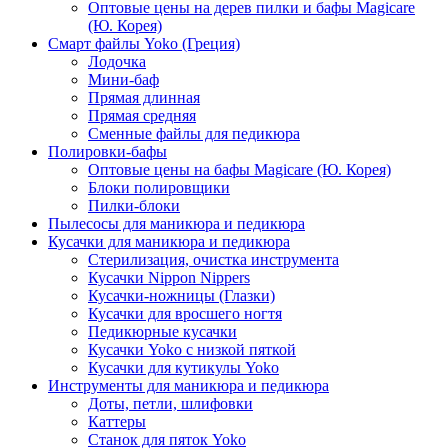
Оптовые цены на дерев пилки и бафы Magicare
(Ю. Корея)
Смарт файлы Yoko (Греция)
Лодочка
Мини-баф
Прямая длинная
Прямая средняя
Сменные файлы для педикюра
Полировки-бафы
Оптовые цены на бафы Magicare (Ю. Корея)
Блоки полировщики
Пилки-блоки
Пылесосы для маникюра и педикюра
Кусачки для маникюра и педикюра
Стерилизация, очистка инструмента
Кусачки Nippon Nippers
Кусачки-ножницы (Глазки)
Кусачки для вросшего ногтя
Педикюрные кусачки
Кусачки Yoko с низкой пяткой
Кусачки для кутикулы Yoko
Инструменты для маникюра и педикюра
Доты, петли, шлифовки
Каттеры
Станок для пяток Yoko