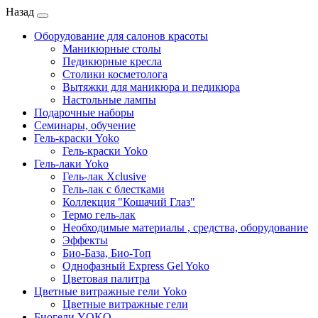
Назад
Оборудование для салонов красоты
Маникюрные столы
Педикюрные кресла
Столики косметолога
Вытяжки для маникюра и педикюра
Настольные лампы
Подарочные наборы
Семинары, обучение
Гель-краски Yoko
Гель-краски Yoko
Гель-лаки Yoko
Гель-лак Xclusive
Гель-лак с блестками
Коллекция "Кошачий Глаз"
Термо гель-лак
Необходимые материалы , средства, оборудование
Эффекты
Био-База, Био-Топ
Однофазный Express Gel Yoko
Цветовая палитра
Цветные витражные гели Yoko
Цветные витражные гели
Биогели YOKO