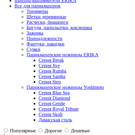
Щипцы-выпрямители ERIKA
Все для парикмахеров
Триммеры
Щетки деревянные
Расчески, брашинги
Бигуди, папильотки, коклюшки
Зажимы
Принадлежности
Фартуки, накидки
Сумки
Парикмахерские ножницы ERIKA
Серия Break
Серия Jive
Серия Rumba
Серия Samba
Серия Step
Парикмахерские ножницы Yoshimoto
Серия Blue Sea
Серия Diamond
Серия Gentle
Серия Royal Tribute
Серия Skull
Дамасская сталь
Популярные
Дорогие
Дешевые