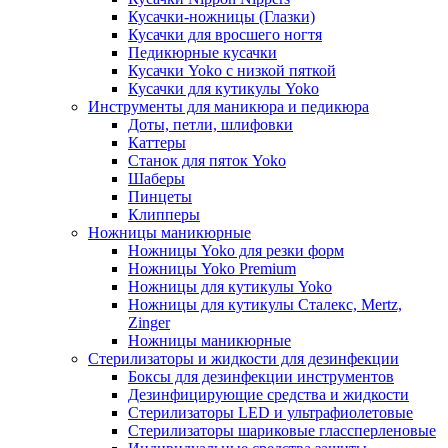
Кусачки-ножницы (Глазки)
Кусачки для вросшего ногтя
Педикюрные кусачки
Кусачки Yoko с низкой пяткой
Кусачки для кутикулы Yoko
Инструменты для маникюра и педикюра
Доты, петли, шлифовки
Каттеры
Станок для пяток Yoko
Шаберы
Пинцеты
Клипперы
Ножницы маникюрные
Ножницы Yoko для резки форм
Ножницы Yoko Premium
Ножницы для кутикулы Yoko
Ножницы для кутикулы Сталекс, Mertz,
Zinger
Ножницы маникюрные
Стерилизаторы и жидкости для дезинфекции
Боксы для дезинфекции инструментов
Дезинфицирующие средства и жидкости
Стерилизаторы LED и ультрафиолетовые
Стерилизаторы шариковые глассперленовые