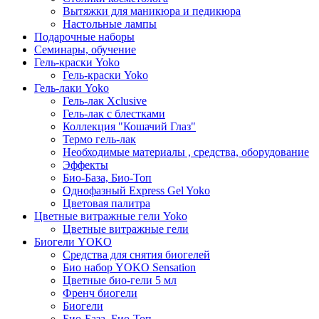
Вытяжки для маникюра и педикюра
Настольные лампы
Подарочные наборы
Семинары, обучение
Гель-краски Yoko
Гель-краски Yoko
Гель-лаки Yoko
Гель-лак Xclusive
Гель-лак с блестками
Коллекция "Кошачий Глаз"
Термо гель-лак
Необходимые материалы , средства, оборудование
Эффекты
Био-База, Био-Топ
Однофазный Express Gel Yoko
Цветовая палитра
Цветные витражные гели Yoko
Цветные витражные гели
Биогели YOKO
Средства для снятия биогелей
Био набор YOKO Sensation
Цветные био-гели 5 мл
Френч биогели
Биогели
Био-База, Био-Топ