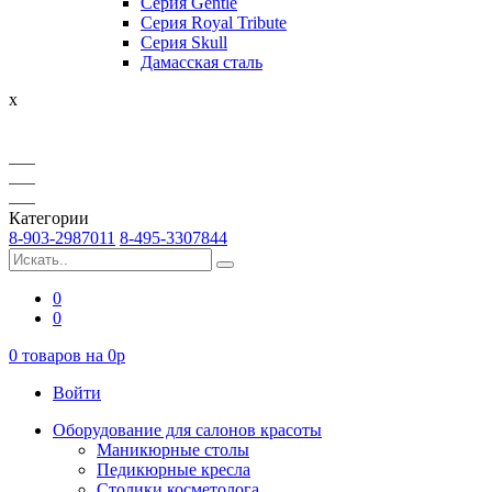
Серия Gentle
Серия Royal Tribute
Серия Skull
Дамасская сталь
x
Категории
8-903-2987011
8-495-3307844
0
0
0
товаров на
0
p
Войти
Оборудование для салонов красоты
Маникюрные столы
Педикюрные кресла
Столики косметолога